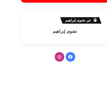
عن نشوى إبراهيم
نشوى إبراهيم
ف
ا
ي
ن
س
س
ب
ت
و
ق
ك
ر