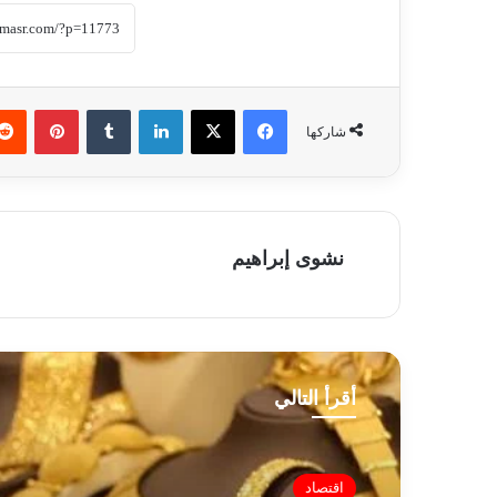
فيسبوك
‫X
لينكدإن
‏Tumblr
بينتيريست
شاركها
نشوى إبراهيم
أقرأ التالي