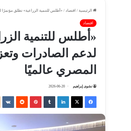
الرئيسية
/
اقتصاد
/
«أطلس للتنمية الزراعية» تطلق مؤتمرًا ل
اقتصاد
«أطلس للتنمية الزرا
لدعم الصادرات وتعزي
المصري عالميًا
نشوى إبراهيم
2026-06-20
فيسبوك
‫X
لينكدإن
‏Tumblr
بينتيريست
‏Reddit
‏VKontakte