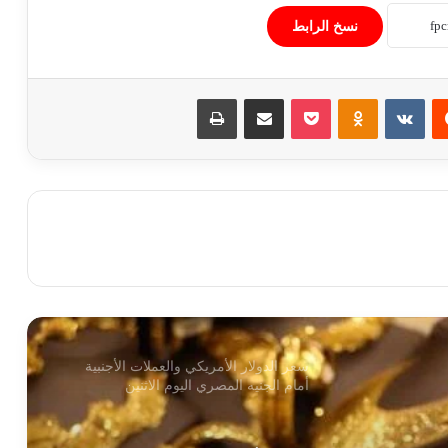
استقرار سعر الدولار أمام الجنيه المصري
نسخ الرابط
اليوم السبت 1 أغسطس 2026
‏Reddit
‏VKontakte
Odnoklassniki
‫Pocket
مشاركة عبر البريد
طباعة
استقرار أسعار الذهب اليوم السبت
1/8/2026 بمستهل التعاملات
جهاز تنمية المشروعات ومحافظة دمياط
يفتتحان دورة جديدة من معرض “صنع في
دمياط” للأثاث بالإسكندرية
سعر الدولار الأمريكي والعملات الأجنبية
أمام الجنيه المصري اليوم الاثنين
استقرار أسعار الذهب في مصر اليوم الإثنين
3 أغسطس 2026 وسط ترقب الأسواق
العالمية