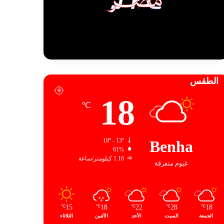
الطقس
18
℃
18º - 13º
Benha
61%
1.16 كيلومتر/ساعة
غيوم متفرقة
15
18
22
28
18
℃
℃
℃
℃
℃
الجمعة
السبت
الأحد
الأثنين
الثلاثاء