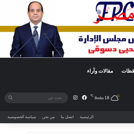
افظات
مقالات وآراء
℃
18
فيسبوك
انستقرام
بحث
Benha
عن
الرئيسية
اتصل بنا
من نحن
سياسة الخصوصية