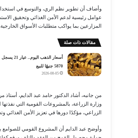
وأضاف أن تطوير نظم الري، والتوسع في استخدام 
عوامل رئيسية لدعم الأمن الغذائي وتحقيق الاستد
المزارعين بما يواكب متطلبات الأسواق الخارجية.
مقالات ذات صلة
أسعار الذهب اليوم.. عيار 21 يسجل
5870 جنيهًا للبيع
2026-08-05
من جانبه، أشاد الدكتور حامد عبد الدايم، أستاذ
وزارة الزراعة، بالمشروعات القومية التي نفذتها 
الزراعي، مؤكدًا دورها في تعزيز الأمن الغذائي وت
وأوضح عبد الدايم أن المشروع القومي للصوامع ي
حماية محصول القمح من الفقد والتلف ورفع كفاء