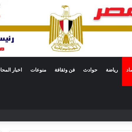
اد
رياضة
حوادث
فن وثقافة
منوعات
اخبار المح