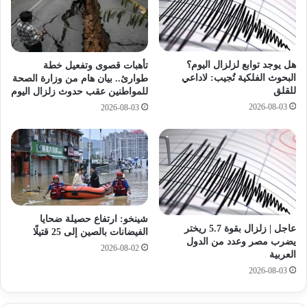
5
ر
-
ب
6
ي
-
ا
هل يوجد توابع لزلزال اليوم؟
تأهبات قصوى وتفعيل خطة
2
ن
البحوث الفلكية تُجيب: لاداعي
طوارئ.. بيان هام من وزارة الصحة
0
ا
للقلق
للمواطنين عقب حدوث زلزال اليوم
2
ب
2026-08-03
2026-08-03
6
ش
و
أ
ا
ن
ل
غ
ق
ا
ن
ر
و
ا
ا
ت
شينخو: ارتفاع حصيلة ضحايا
ت
ا
عاجل | زلزال بقوة 5.7 ريختر
الفيضانات بالصين إلى 25 قتيلًا
ا
ل
يضرب مصر وعدد من الدول
2026-08-02
ل
ك
العربية
ن
ي
2026-08-03
ا
ا
ق
ن