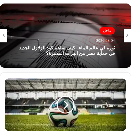
الوي
ب
اخبار عالمية
عاجل
2026-08-04
2026-08-04
وكالات: اليونيفيل ترصد 125 انتهاكا جويا إسرائيليا
للمجال الجوى اللبنانى
ثورة في عالم البناء.. كيف ساهم كود الزلازل الجديد
ج
في حماية مصر من الهزات المدمرة؟
د
و
ل
و
م
و
ا
ع