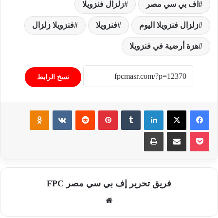
اف بي سي مصر
زلزال فنزويلا
زلزال فنزويلا اليوم
فنزويلا
فنزويلا زلزال
هزة أرضية في فنزويلا
نسخ الرابط
فيسبوك
‫X
لينكدإن
‏Tumblr
بينتيريست
‏Reddit
‏VKontakte
Odnoklassniki
‫Pocket
مشاركة عبر البريد
طباعة
فريق تحرير إف بي سي مصر FPC
موق
ع