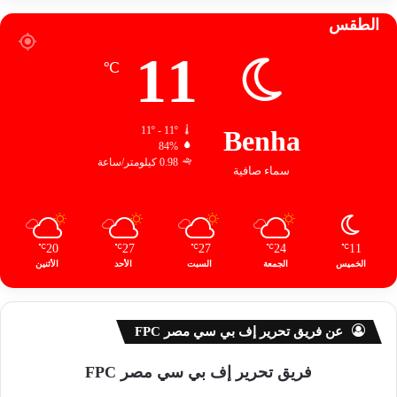
الطقس
11
℃
11º - 11º
Benha
84%
0.98 كيلومتر/ساعة
سماء صافية
20
27
27
24
11
℃
℃
℃
℃
℃
الخميس
الجمعة
السبت
الأحد
الأثنين
عن فريق تحرير إف بي سي مصر FPC
فريق تحرير إف بي سي مصر FPC