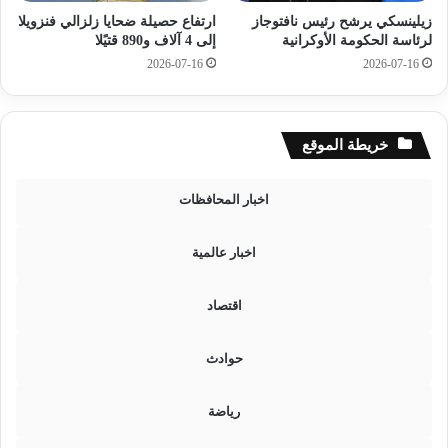
ف
ع
زيلينسكي يرشح رئيس نافتوجاز
ارتفاع حصيلة ضحايا زلزالي فنزويلا
ي
ل
لرئاسة الحكومة الأوكرانية
إلى 4 آلاف و890 قتيًلا
أ
ا
ق
2026-07-16
2026-07-16
ن
ل
ا
م
ت
ن
ع
خريطة الموقع
2
ل
4
ى
س
ا
اخبار المحافظات
ا
ل
ع
ط
اخبار عالمية
ة
ر
ق
ا
اقتصاد
ل
ع
حوادث
ا
م
ة
رياضة