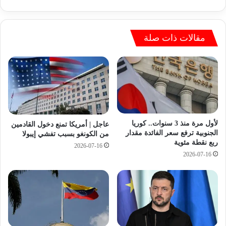
ا
ق
ل
ا
ا
ع
ب
د
مقالات ذات صلة
ن
ة
ة
ب
ل
ي
ي
ا
ل
ن
ح
ا
ق
ت
ب
ج
لأول مرة منذ 3 سنوات.. كوريا
عاجل | أمريكا تمنع دخول القادمين
ه
غ
الجنوبية ترفع سعر الفائدة مقدار
من الكونغو بسبب تفشي إيبولا
ا
ربع نقطة مئوية
ر
2026-07-16
ق
ا
2026-07-16
ل
ف
ب
ي
ا
ة
ل
ل
أ
ل
م
إ