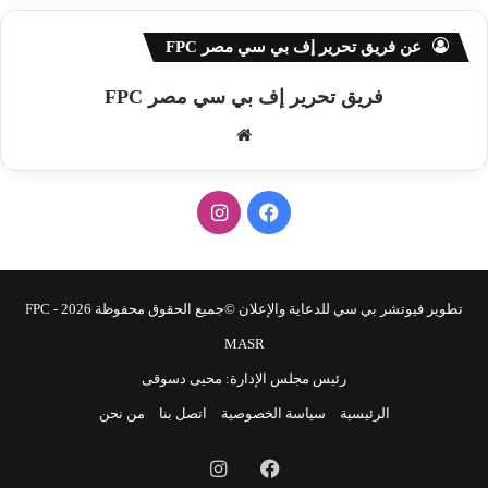
عن فريق تحرير إف بي سي مصر FPC
فريق تحرير إف بي سي مصر FPC
موق
ع
الوي
ف
ا
ب
ي
ن
س
س
تطوير فيوتشر بي سي للدعاية والإعلان ©جميع الحقوق محفوظة 2026 - FPC
ب
ت
MASR
رئيس مجلس الإدارة: محيى دسوقى
و
ق
الرئيسية
سياسة الخصوصية
اتصل بنا
من نحن
ك
ر
فيسبوك
انستقرام
ا