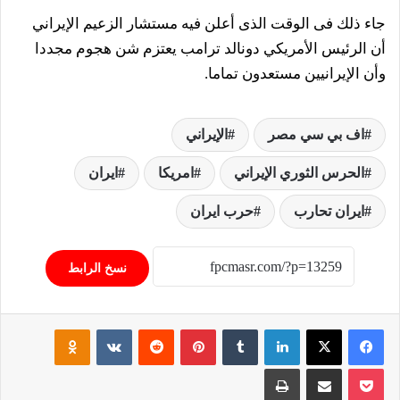
جاء ذلك فى الوقت الذى أعلن فيه مستشار الزعيم الإيراني
أن الرئيس الأمريكي دونالد ترامب يعتزم شن هجوم مجددا
وأن الإيرانيين مستعدون تماما.
اف بي سي مصر
الإيراني
الحرس الثوري الإيراني
امريكا
ايران
ايران تحارب
حرب ايران
نسخ الرابط
فيسبوك
‫X
لينكدإن
‏Tumblr
بينتيريست
‏Reddit
‏VKontakte
Odnoklassniki
‫Pocket
مشاركة عبر البريد
طباعة