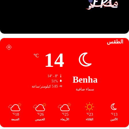
الطقس
14
℃
14º - 8º
Benha
51%
5.85 كيلومتر/ساعة
سماء صافية
18
26
25
23
13
℃
℃
℃
℃
℃
الأثنين
الثلاثاء
الأربعاء
الخميس
الجمعة