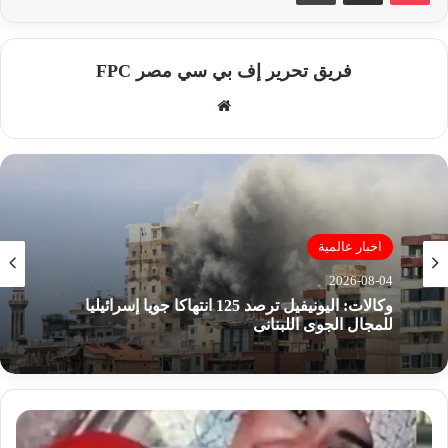
فريق تحرير إف بي سي مصر FPC
موق
ع
الوي
ب
اخبار عالمية
2026-08-04
وكالات: اليونيفيل ترصد 125 انتهاكا جويا إسرائيليا
للمجال الجوى اللبنانى
ف
ا