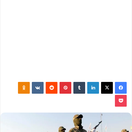
فيسبوك
‫X
لينكدإن
‏Tumblr
بينتيريست
‏Reddit
‏VKontakte
Odnoklassniki
‫Pocket