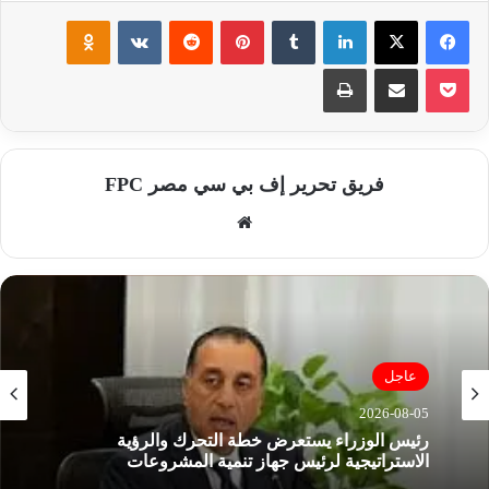
فيسبوك
‫X
لينكدإن
‏Tumblr
بينتيريست
‏Reddit
‏VKontakte
Odnoklassniki
‫Pocket
مشاركة عبر البريد
طباعة
فريق تحرير إف بي سي مصر FPC
موق
ع
الوي
ب
عاجل
2026-08-05
رئيس الوزراء يستعرض خطة التحرك والرؤية
الاستراتيجية لرئيس جهاز تنمية المشروعات