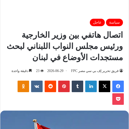
سياسة
عاجل
اتصال هاتفي بين وزير الخارجية
ورئيس مجلس النواب اللبناني لبحث
مستجدات الأوضاع في لبنان
فريق تحرير إف بي سي مصر FPC
2026-06-29
23
دقيقة واحدة
فيسبوك
‫X
لينكدإن
‏Tumblr
بينتيريست
‏Reddit
‏VKontakte
Odnoklassniki
‫Pocket