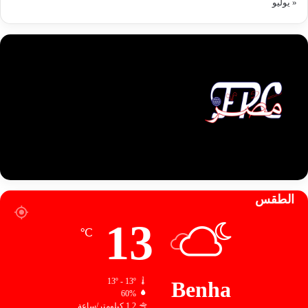
« يوليو
الطقس
13
℃
13º - 13º
Benha
60%
1.2 كيلومتر/ساعة