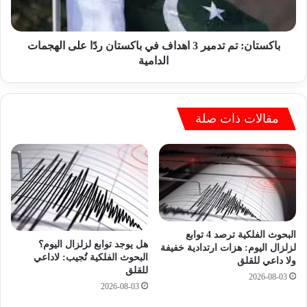
ن
ن
:
:
ا
ت
ل
م
باكستان: تم تدمير 3 اهداف في باكستان ردًا على الهجمات
ح
ت
الدامية
ج
د
ا
م
ب
ي
ج
ر
مقالات ذات صلة
ز
3
ء
ا
ل
ه
ا
د
ي
ا
ت
ف
ج
ف
ز
ي
البحوث الفلكية ترصد 4 توابع
هل يوجد توابع لزلزال اليوم؟
أ
ب
لزلزال اليوم: هزات ارتدادية خفيفة
البحوث الفلكية تُجيب: لاداعي
م
ولا داعي للقلق
ا
للقلق
ن
ك
2026-08-03
2026-08-03
ث
س
ق
ت