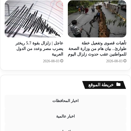
ا
ا
ف
ن
ة
ر
ا
دً
ل
ا
م
ع
ج
ل
عاجل | زلزال بقوة 5.7 ريختر
تأهبات قصوى وتفعيل خطة
ت
ى
يضرب مصر وعدد من الدول
طوارئ.. بيان هام من وزارة الصحة
م
ا
العربية
للمواطنين عقب حدوث زلزال اليوم
ع
ل
2026-08-03
2026-08-03
ا
ه
ل
ج
ت
م
ر
ا
خريطة الموقع
ك
ت
ي
ا
اخبار المحافظات
ل
د
ا
اخبار عالمية
م
ي