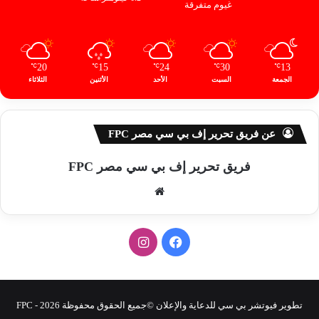
غيوم متفرقة
20
15
24
30
13
℃
℃
℃
℃
℃
الجمعة
السبت
الأحد
الأثنين
الثلاثاء
عن فريق تحرير إف بي سي مصر FPC
فريق تحرير إف بي سي مصر FPC
موق
ع
الوي
ف
ا
ب
ي
ن
س
س
تطوير فيوتشر بي سي للدعاية والإعلان ©جميع الحقوق محفوظة 2026 - FPC