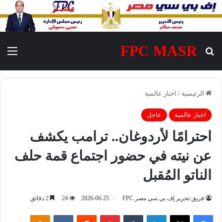
FPC MASR
بحث عن
الق
الرئيسية
/
اخبار عالمية
اخبار عالمية
عاجل
احترامًا لأردوغان.. ترامب يكشف
عن نيته في حضور اجتماع قمة حلف
الناتو المُقبل
فريق تحرير إف بي سي مصر FPC
2026-06-25
24
2 دقائق
فيسبوك
‫X
لينكدإن
‏Tumblr
بينتيريست
‏Reddit
‏VKontakte
Odnoklassniki