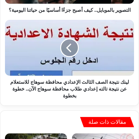
ا
ل
التصوير بالموبايل.. كيف أصبح جزءًا أساسيًا من حياتنا اليومية؟
م
و
ل
ب
ي
ا
ن
ي
ك
ل
ن
.
ت
.
ي
ك
ج
ي
ة
ف
ا
لينك نتيجة الصف الثالث الإعدادي محافظة سوهاج للاستعلام
أ
ل
عن نتيجة تالته إعدادي طلاب محافظة سوهاج الآن.. خطوة
ص
ص
بخطوة
ب
ف
ح
ا
ج
ل
ز
ث
مقالات ذات صلة
ءً
ا
ا
ل