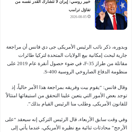
خبير روسي: إيران لا تتشارك القدر نفسه من
تفاؤل ترامب
2026-08-05
وبدوره، ذكر نائب الرئيس الأمريكى جى دي فانس ​أن مراجعة
⁠جارية لبحث إمكانية بيع الولايات ⁠المتحدة لتركيا طائرات
مقاتلة من ​طراز F-35، في ضوء حصول أنقرة عام 2019 ⁠على
منظومة ​الدفاع ​الصاروخي الروسية S-400.
وقال فانس: “يقوم بيت وفريقه ​بمراجعة هذا ⁠الأمر حالياً، إذ ​
توجد ⁠بعض ‌الأمور التي يتعين علينا التحقق من ‌استيفائها امتثالاً
للقانون الأمريكى. وطلب منا الرئيس القيام ​بذلك”.
وفي وقت سابق الأربعاء، قال الرئيس التركي إنه سيعقد “على
الأرجح” محادثات ثنائية مع نظيره الأمريكي، عندما يأتي إلى