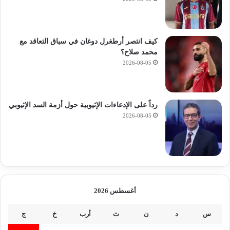
آ
ن
.
.
كيف انتصر أرطغرل دوغان في سباق التعاقد مع
خ
محمد صلاح؟
ط
2026-08-05
و
ة
ب
خ
رداً على الإدعاءات الإثيوبية حول أزمة السد الإثيوبي
ط
2026-08-05
و
ة
أغسطس 2026
س
د
ن
ث
أرب
خ
ج