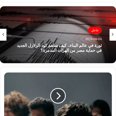
الوي
ب
عاجل
2026-08-04
ثورة في عالم البناء.. كيف ساهم كود الزلازل الجديد
في حماية مصر من الهزات المدمرة؟
ا
ل
ت
ص
و
ي
ر
ب