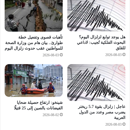
أ
ث
س
ا
ا
ل
س
إ
يً
ع
ا
د
هل يوجد توابع لزلزال اليوم؟
تأهبات قصوى وتفعيل خطة
م
ا
البحوث الفلكية تُجيب: لاداعي
طوارئ.. بيان هام من وزارة الصحة
ن
د
للقلق
للمواطنين عقب حدوث زلزال اليوم
ح
ي
2026-08-03
2026-08-03
ي
م
ا
ح
ت
ا
ن
ف
ا
ظ
ا
ة
ل
س
ي
و
شينخو: ارتفاع حصيلة ضحايا
و
ه
عاجل | زلزال بقوة 5.7 ريختر
الفيضانات بالصين إلى 25 قتيلًا
م
ا
يضرب مصر وعدد من الدول
2026-08-02
ي
ج
العربية
ة
ل
2026-08-03
؟
ل