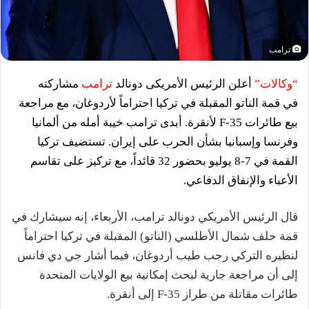
ترامب
“وكالات”
أعلن الرئيس الأمريكى دونالد
ترامب
مشاركته
في قمة الناتو المقبلة في تركيا احتراماً لأردوغان، مع مراجعة
بيع طائرات F-35 لأنقرة. أبدى ترامب خيبة أمله من ألمانيا
وفرنسا وإسبانيا بشأن الحرب على إيران. تستضيف تركيا
القمة في 7-8 يوليو بحضور 32 قائداً، مع تركيز على تقاسم
الأعباء والإنفاق الدفاعي.
قال الرئيس الأمريكي دونالد ترامب، الأربعاء، إنه سيشارك في
قمة حلف شمال الأطلسي (الناتو) المقبلة في تركيا احتراماً
لنظيره التركي رجب طيب أردوغان، فيما أشار جي دي فانس
⁠إلى ​أن مراجعة ⁠جارية لبحث إمكانية بيع الولايات ⁠المتحدة
طائرات مقاتلة من ​طراز F-35 إلى أنقرة.