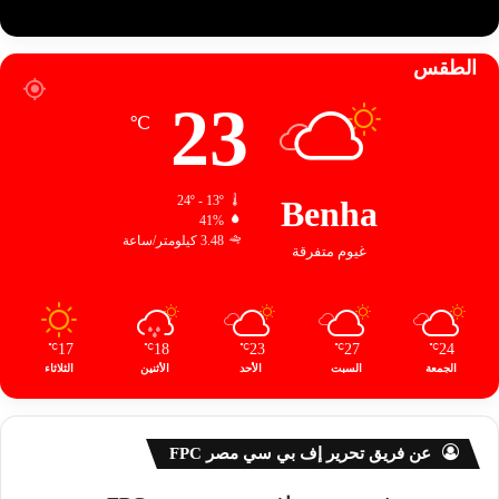
الطقس
23
℃
24º - 13º
Benha
41%
3.48 كيلومتر/ساعة
غيوم متفرقة
17
18
23
27
24
℃
℃
℃
℃
℃
الجمعة
السبت
الأحد
الأثنين
الثلاثاء
عن فريق تحرير إف بي سي مصر FPC