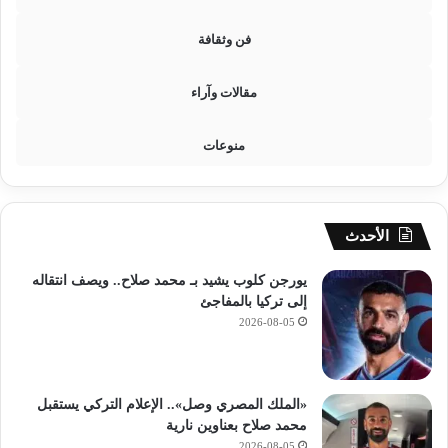
د
ا
فن وثقافة
د
ي
مقالات وآراء
ط
ل
ا
منوعات
ب
م
ح
ا
الأحدث
ف
ظ
يورجن كلوب يشيد بـ محمد صلاح.. ويصف انتقاله
ة
إلى تركيا بالمفاجئ
س
2026-08-05
و
ه
ا
ج
«الملك المصري وصل».. الإعلام التركي يستقبل
ا
محمد صلاح بعناوين نارية
ل
2026-08-05