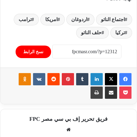
اجتماع الناتو
اردوغان
امريكا
ترامب
تركيا
حلف الناتو
نسخ الرابط
فيسبوك
‫X
لينكدإن
‏Tumblr
بينتيريست
‏Reddit
‏VKontakte
Odnoklassniki
‫Pocket
مشاركة عبر البريد
طباعة
فريق تحرير إف بي سي مصر FPC
موق
ع