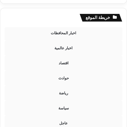
ا
س
ت
خريطة الموقع
ع
ل
اخبار المحافظات
ا
م
ع
اخبار عالمية
ن
ن
اقتصاد
ت
ي
ج
حوادث
ة
ت
رياضة
ا
ل
ت
سياسة
ه
إ
عاجل
ع