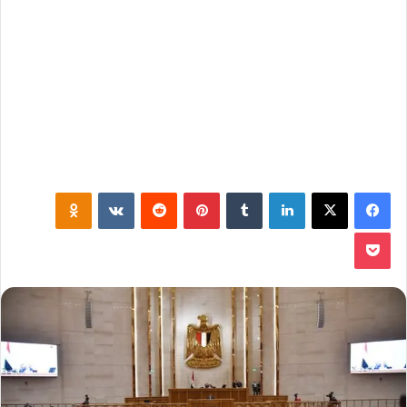
فيسبوك
‫X
لينكدإن
‏Tumblr
بينتيريست
‏Reddit
‏VKontakte
Odnoklassniki
‫Pocket