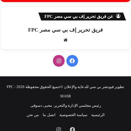
عن فريق تحرير إف بي سي مصر FPC
فريق تحرير إف بي سي مصر FPC
موق
ع
الوي
ف
ا
ب
ي
ن
س
س
تطوير فيوتشر بي سي للدعاية والإعلان ©جميع الحقوق محفوظة 2026 - FPC
ب
ت
MASR
رئيس مجلسي الإدارة والتحرير: محيى دسوقى
و
ق
الرئيسية
سياسة الخصوصية
اتصل بنا
من نحن
ك
ر
فيسبوك
انستقرام
ا