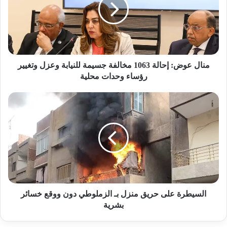
ل
ع
و
ض
:
إ
ح
منال عوض: إحالة 1063 مخالفة جسيمة للنيابة وعزل وتغيير
ا
رؤساء وحدات محلية
ل
ة
ا
1
ل
0
س
6
ي
3
ط
م
ر
خ
ة
ا
ع
ل
ل
ف
ى
السيطرة على حريق منزل بـ الزملوطي دون ووقع خسائر
ة
ح
بشرية
ج
ر
س
ي