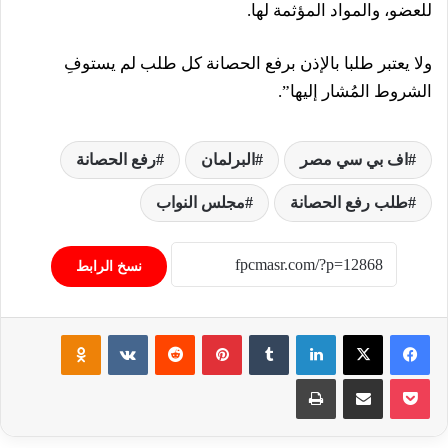
للعضو، والمواد المؤثمة لها.
ولا يعتبر طلبا بالإذن برفع الحصانة كل طلب لم يستوفِ
الشروط المُشار إليها”.
اف بي سي مصر
البرلمان
رفع الحصانة
طلب رفع الحصانة
مجلس النواب
نسخ الرابط
فيسبوك
‫X
لينكدإن
‏Tumblr
بينتيريست
‏Reddit
‏VKontakte
Odnoklassniki
‫Pocket
مشاركة عبر البريد
طباعة