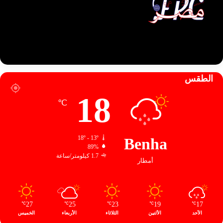
الطقس
18
℃
18º - 13º
Benha
89%
1.7 كيلومتر/ساعة
أمطار
27
25
23
19
17
℃
℃
℃
℃
℃
الأحد
الأثنين
الثلاثاء
الأربعاء
الخميس