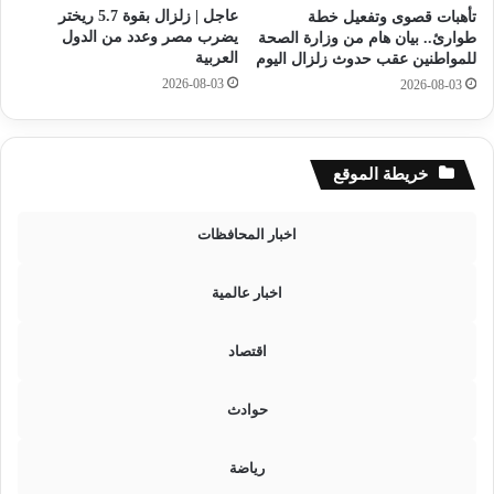
ؤ
ع
عاجل | زلزال بقوة 5.7 ريختر
تأهبات قصوى وتفعيل خطة
س
خ
يضرب مصر وعدد من الدول
طوارئ.. بيان هام من وزارة الصحة
ا
س
العربية
للمواطنين عقب حدوث زلزال اليوم
ء
ا
2026-08-03
2026-08-03
و
ئ
ح
ر
د
ب
ا
ش
خريطة الموقع
ت
ر
م
ي
اخبار المحافظات
ح
ة
ل
ي
اخبار عالمية
ة
اقتصاد
حوادث
رياضة