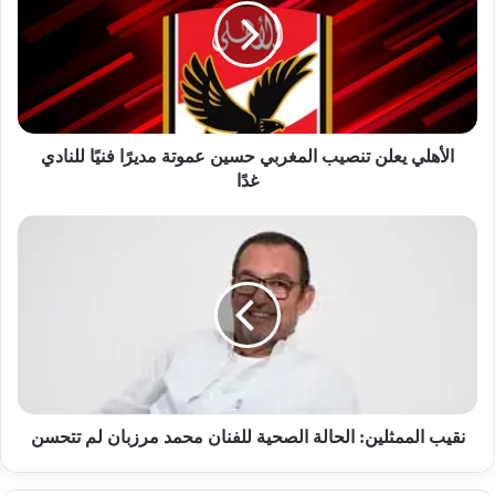
ه
ل
ي
ي
ع
ل
ن
الأهلي يعلن تنصيب المغربي حسين عموتة مديرًا فنيًا للنادي
ت
غدًا
ن
ص
ن
ي
ق
ب
ي
ا
ب
ل
ا
م
ل
غ
م
ر
م
ب
ث
ي
ل
نقيب الممثلين: الحالة الصحية للفنان محمد مرزبان لم تتحسن
ح
ي
س
ن