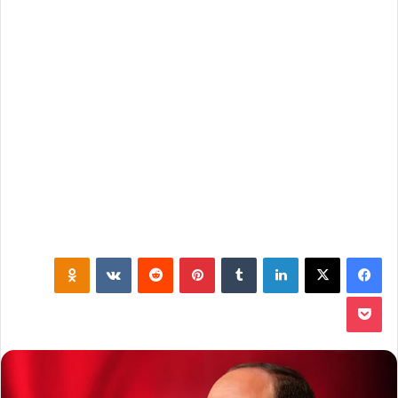
فيسبوك
‫X
لينكدإن
‏Tumblr
بينتيريست
‏Reddit
‏VKontakte
Odnoklassniki
‫Pocket