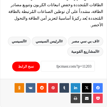
الطاقات المُتجددة وخفض انبعاثات الكربون وتنويع مصادر
الطاقة، مشدداً على أن توطين الصناعات المُرتبطة بالطاقة
المُتجددة يُعد ركيزةً أساسيةً لتعزيز أمن الطاقة والتحول
الأخضر.
اف بي سي مصر
الرئيس السيسي
السيسي
المشاريع القومية
نسخ الرابط
فيسبوك
‫X
لينكدإن
‏Tumblr
بينتيريست
‏Reddit
‏VKontakte
Odnoklassniki
‫Pocket
مشاركة عبر البريد
طباعة