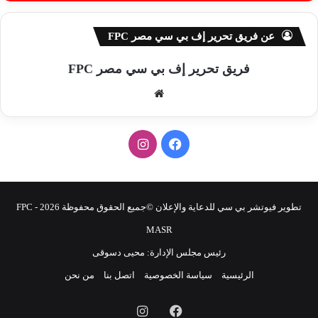
عن فريق تحرير إف بي سي مصر FPC
فريق تحرير إف بي سي مصر FPC
موق
ع
الوي
ف
ا
ب
ي
ن
س
س
تطوير فيوتشر بي سي للدعاية والإعلان ©جميع الحقوق محفوظة 2026 - FPC
ب
ت
MASR
رئيس مجلس الإدارة: محيى دسوقى
و
ق
الرئيسية
سياسة الخصوصية
اتصل بنا
من نحن
ك
ر
فيسبوك
انستقرام
ا