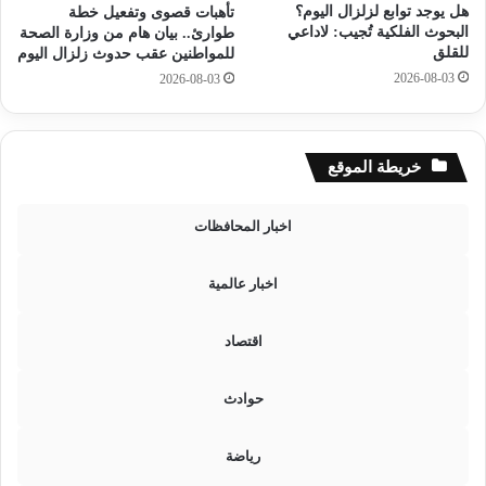
ي
م
هل يوجد توابع لزلزال اليوم؟
تأهبات قصوى وتفعيل خطة
غ
د
البحوث الفلكية تُجيب: لاداعي
طوارئ.. بيان هام من وزارة الصحة
دً
م
للقلق
للمواطنين عقب حدوث زلزال اليوم
ا
ر
2026-08-03
2026-08-03
ز
ب
ا
ن
خريطة الموقع
ل
م
اخبار المحافظات
ت
ت
ح
اخبار عالمية
س
ن
اقتصاد
حوادث
رياضة