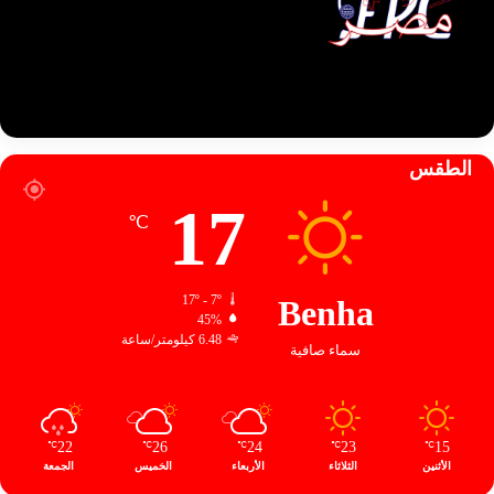
الطقس
17
℃
17º - 7º
Benha
45%
6.48 كيلومتر/ساعة
سماء صافية
22
26
24
23
15
℃
℃
℃
℃
℃
الأثنين
الثلاثاء
الأربعاء
الخميس
الجمعة