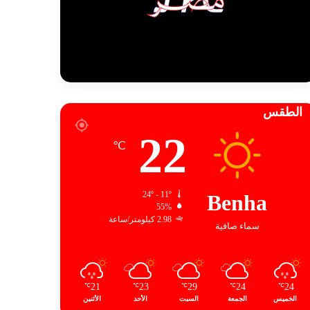
الطقس
22
℃
24º - 11º
Benha
55%
2.98 كيلومتر/ساعة
سماء صافية
21
23
29
24
24
℃
℃
℃
℃
℃
الخميس
الجمعة
السبت
الأحد
الأثنين