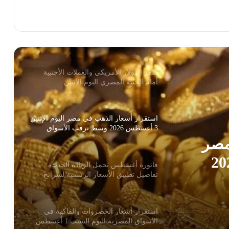
جهاز تنمية المشروعات ومحافظة دمياط
يفتتحان دورة جديدة من معرض “صنع في
دمياط” للأثاث بالإسكندرية
سعر الدولار الأمريكي والعملات الأجنبية
أمام الجنيه المصري اليوم الاثنين
استقرار أسعار الذهب في مصر اليوم الإثنين
3 أغسطس 2026 وسط ترقب الأسواق
العالمية
مصر
ين 3 أغسطس 2026
فاتورة أغسطس تحمل الزيادة الجديدة..
تفاصيل تطبيق الأسعار الرسمية لشرائح
ة
الكهرباء
استقرار أسعار الخضروات والفاكهة في
الأسواق المصرية اليوم السبت 1 أغسطس