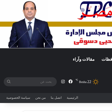
افظات
مقالات وآراء
℃
22
فيسبوك
انستقرام
بحث
Benha
عن
الرئيسية
اتصل بنا
من نحن
سياسة الخصوصية