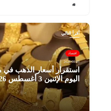
موق
ع
الوي
ب
أقرأ التالي
اقتصاد
2026-08-03
استقرار أسعار الذهب في 
اليوم الإثن
وسط ترقب الأسواق العالمي