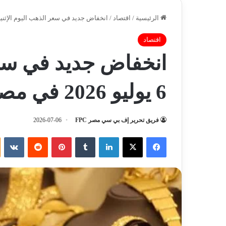
الرئيسية
/
اقتصاد
/
انخفاض جديد في سعر الذهب اليوم الإثنين 6 يوليو 2026 في مصر: عيار 21 يسجل ت
اقتصاد
انخفاض جديد في سعر 
6 يوليو 2026 في مصر: عيار 21 يسجل تراجع
فريق تحرير إف بي سي مصر FPC
2026-07-06
فيسبوك
‫X
لينكدإن
‏Tumblr
بينتيريست
‏Reddit
‏VKontakte