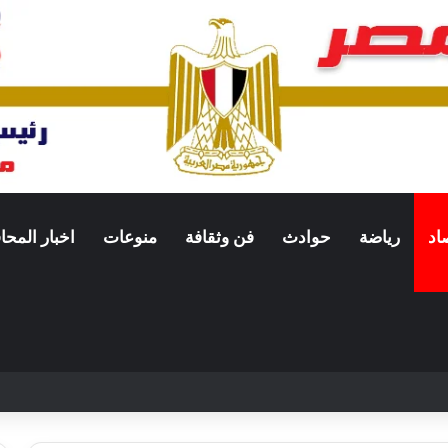
اد
رياضة
حوادث
فن وثقافة
منوعات
اخبار المح