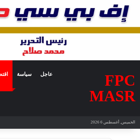
عاجل
سياسة
اقتص
FPC
MASR
الخميس, أغسطس 6 2026