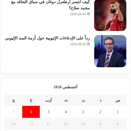
كيف انتصر أرطغرل دوغان في سباق التعاقد مع
محمد صلاح؟
2026-08-05
رداً على الإدعاءات الإثيوبية حول أزمة السد الإثيوبي
2026-08-05
أغسطس 2026
س
د
ن
ث
أرب
خ
ج
7
6
5
4
3
2
1
14
13
12
11
10
9
8