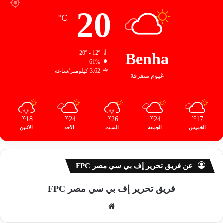
20
℃
20º - 12º
Benha
61%
3.62 كيلومتر/ساعة
غيوم متفرقة
18
24
26
24
17
℃
℃
℃
℃
℃
الخميس
الجمعة
السبت
الأحد
الأثنين
عن فريق تحرير إف بي سي مصر FPC
فريق تحرير إف بي سي مصر FPC
موق
ع