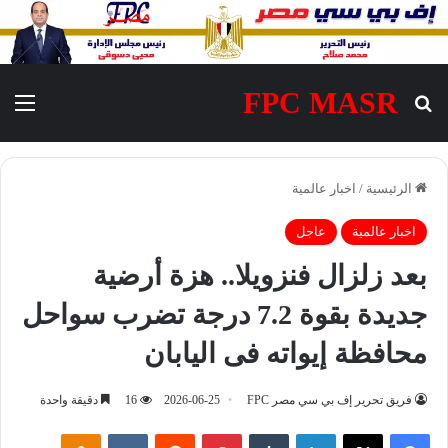
FPC MASR
بحث عن
الق
الرئيسية
/
اخبار عالمية
اخبار عالمية
عاجل
بعد زلزال فنزويلا.. هزة أرضية
جديدة بقوة 7.2 درجة تضرب سواحل
محافظة إيواته فى اليابان
فريق تحرير إف بي سي مصر FPC
2026-06-25
16
دقيقة واحدة
فيسبوك
‫X
لينكدإن
‏Tumblr
بينتيريست
‏Reddit
‏VKontakte
Odnoklassniki