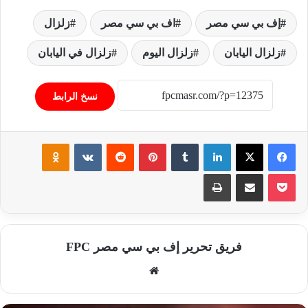
إف بي سي مصر
اف بي سي مصر
زلزال
زلزال اليابان
زلزال اليوم
زلزال في اليابان
نسخ الرابط
فيسبوك
‫X
لينكدإن
‏Tumblr
بينتيريست
‏Reddit
‏VKontakte
Odnoklassniki
‫Pocket
مشاركة عبر البريد
طباعة
فريق تحرير إف بي سي مصر FPC
موق
ع
الوي