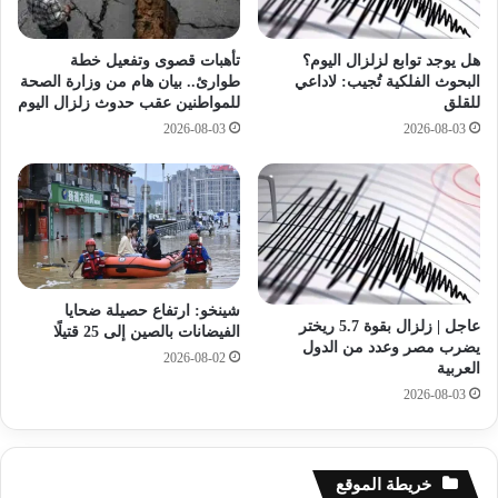
ا
ت
ت
ج
هل يوجد توابع لزلزال اليوم؟
تأهبات قصوى وتفعيل خطة
ا
د
البحوث الفلكية تُجيب: لاداعي
طوارئ.. بيان هام من وزارة الصحة
ل
ا
للقلق
للمواطنين عقب حدوث زلزال اليوم
ك
ت
2026-08-03
2026-08-03
ي
ا
ا
ل
ن
م
ا
ن
ل
ط
م
ق
ح
ة
ت
شينخو: ارتفاع حصيلة ضحايا
ل
عاجل | زلزال بقوة 5.7 ريختر
الفيضانات بالصين إلى 25 قتيلًا
يضرب مصر وعدد من الدول
2026-08-02
العربية
2026-08-03
خريطة الموقع