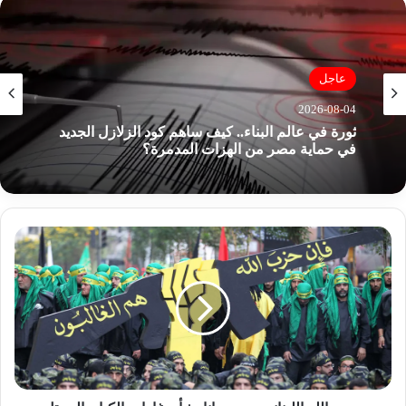
ب
عاجل
2026-08-04
ثورة في عالم البناء.. كيف ساهم كود الزلازل الجديد
في حماية مصر من الهزات المدمرة؟
ح
ز
ب
ا
ل
ل
ه
ا
ل