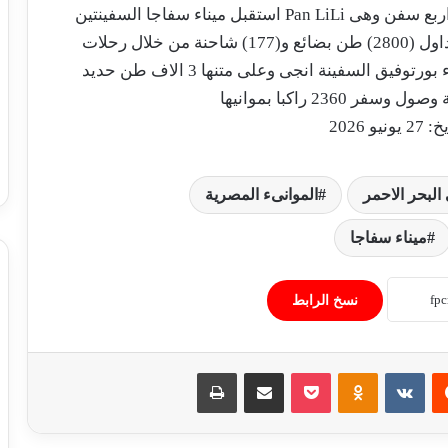
استقبل ميناء سفاجا السفينتين Pan LiLi والرياض بينما غادرت اربع سفن وهى Alcudia Express ،
الرياض، الحرية وامل . شهد ميناء نويبع تداول (2800) طن بضائع و(177) شاحنة من خلال رحلات
يونيو 2026
فاتورة أغسطس تحمل الزيادة الجديدة..
البحر الاحمر
الموانىء المصرية
تفاصيل تطبيق الأسعار الرسمية لشرائح
الكهرباء
ميناء سفاجا
استقرار أسعار الخضروات والفاكهة في
الأسواق المصرية اليوم السبت 1 أغسطس
نسخ الرابط
2026
تباين أسعار الحديد وتراجع الأسمنت في
‏Reddit
‏VKontakte
Odnoklassniki
‫Pocket
مشاركة عبر البريد
طباعة
الأسواق المصرية اليوم السبت 1 أغسطس
2026