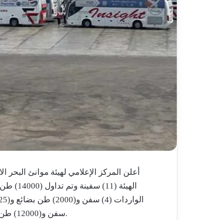
أعلن المركز الإعلامي لهيئة موانئ البحر
سفن و(12000) طن بضائع و(431) شاحنة و(28) سيارة.