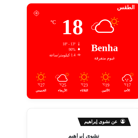
الطقس
18
℃
18º - 13º
Benha
90%
1.4 كيلومتر/ساعة
غيوم متفرقة
27
25
23
19
17
℃
℃
℃
℃
℃
الأحد
الأثنين
الثلاثاء
الأربعاء
الخميس
عن نشوى إبراهيم
نشوى إبراهيم