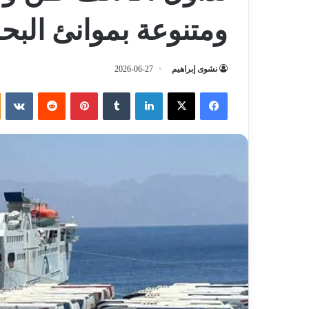
ومتنوعة بموانئ البحر
نشوى إبراهيم
2026-06-27
فيسبوك
‫X
لينكدإن
‏Tumblr
بينتيريست
‏Reddit
‏VKontakte