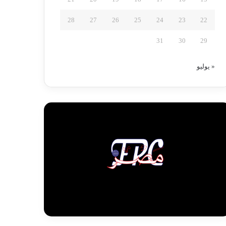
28
27
26
25
24
23
22
31
30
29
« يوليو