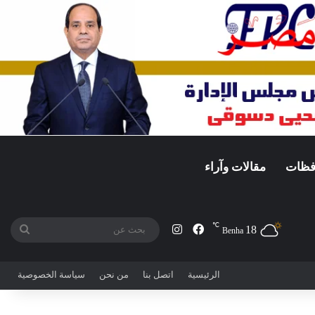
افظات
مقالات وآراء
℃
18
فيسبوك
انستقرام
بحث
Benha
عن
الرئيسية
اتصل بنا
من نحن
سياسة الخصوصية