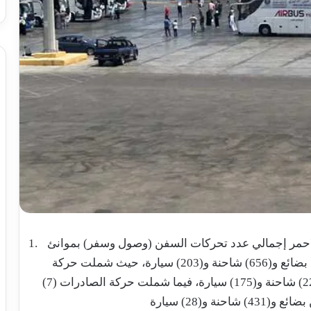
 الاحمر إجمالي عدد تحركات السفن (وصول وسفر) بموانئ
الهيئة (11) سفينة وتم تداول (14000) طن بضائع و(656) شاحنة و(203) سيارة، حيث شملت حركة
الواردات (4) سفن و(2000) طن بضائع و(225) شاحنة و(175) سيارة، فيما شملت حركة الصادرات (7)