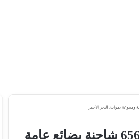
تداول 14 ألف طن و656 شاحنة بضائع عامة