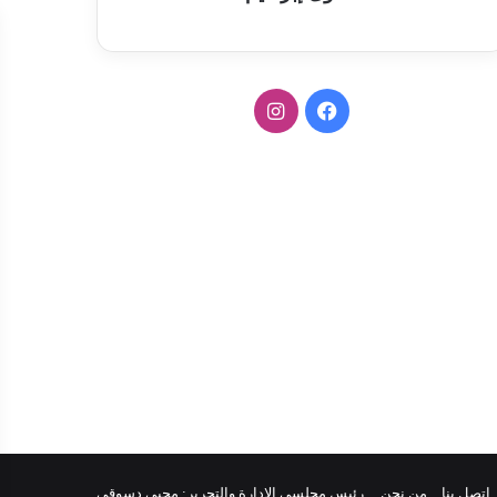
ف
ا
ي
ن
س
س
ب
ت
و
ق
ك
ر
ا
م
اتصل بنا
من نحن
رئيس مجلسي الإدارة والتحرير: محيى دسوقى