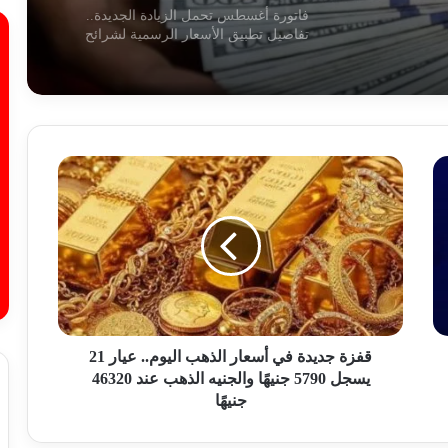
فاتورة أغسطس تحمل الزيادة الجديدة..
تفاصيل تطبيق الأسعار الرسمية لشرائح
الكهرباء
استقرار أسعار الخضروات والفاكهة في
الأسواق المصرية اليوم السبت 1 أغسطس
2026
ق
ف
تباين أسعار الحديد وتراجع الأسمنت في
ز
الأسواق المصرية اليوم السبت 1 أغسطس
ة
2026
ج
د
استقرار سعر الدولار أمام الجنيه المصري
ي
اليوم السبت 1 أغسطس 2026
د
ة
ف
قفزة جديدة في أسعار الذهب اليوم.. عيار 21
ي
يسجل 5790 جنيهًا والجنيه الذهب عند 46320
استقرار أسعار الذهب اليوم السبت
أ
1/8/2026 بمستهل التعاملات
جنيهًا
س
ع