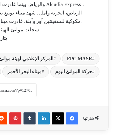
مكوكية للسفينتين آور وآيلة. غادرت ميناء بورتوفيق السفينة انجى وعلى متنها 3 الاف طن حديد.
سجلت موانئ الهيئة وصول وسفر 2360 راكبا بموانيها.
بتاريخ: 27 
FPC MASR
المركز الإعلامي لهيئة موانئ 
حركة الموانئ اليوم
ميناء البحر الأحمر
فيسبوك
‫X
لينكدإن
‏Tumblr
بينتيريست
شاركها