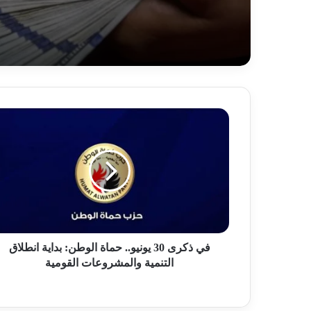
ف
ي
ذ
ك
ر
ى
3
0
ي
و
في ذكرى 30 يونيو.. حماة الوطن: بداية انطلاق
ن
التنمية والمشروعات القومية
ي
و
.