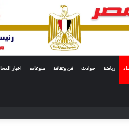
اد
رياضة
حوادث
فن وثقافة
منوعات
اخبار المح