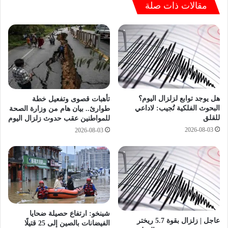
ت
مقالات ذات صلة
و
ا
م
ل
ا
م
ل
ن
خ
ط
م
ق
ي
ة
س
2
هل يوجد توابع لزلزال اليوم؟
تأهبات قصوى وتفعيل خطة
5
البحوث الفلكية تُجيب: لاداعي
طوارئ.. بيان هام من وزارة الصحة
-
للقلق
للمواطنين عقب حدوث زلزال اليوم
6
2026-08-03
2026-08-03
-
2
0
2
6
ف
ي
س
شينخو: ارتفاع حصيلة ضحايا
و
عاجل | زلزال بقوة 5.7 ريختر
الفيضانات بالصين إلى 25 قتيلًا