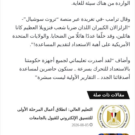
الواردة من هناك سيئة للغاية.
وقال ترامب -في تغريدة عبر منصة “تروث سوشيال”-
“الزلزالان الكبيران اللذان ضربا شعب فنزويلا العظيم كانا
هائلين، وقد خلّفا عددًا هائلًا من الضحايا. والولايات المتحدة
الأمريكية على أهبة الاستعداد لتقديم المساعدة!”.
وأضاف “لقد أصدرت تعليماتي لجميع أجهزة حكومتنا
بالاستعداد للتحرك بسرعة .. سنكون حاضرين لمساعدة
أصدقائنا الجدد .. التقارير الأولية ليست مبشرة”
مقالات ذات صلة
التعليم العالي: انطلاق أعمال المرحلة الأولى
للتنسيق الإلكتروني للقبول بالجامعات
2026-08-05