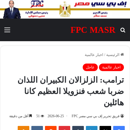
FPC MASR
بحث عن
الق
الرئيسية
/
اخبار عالمية
اخبار عالمية
عاجل
ترامب: الزلزالان الكبيران اللذان
ضربا شعب فنزويلا العظيم كانا
هائلين
فريق تحرير إف بي سي مصر FPC
2026-06-25
51
أقل من دقيقة
فيسبوك
‫X
لينكدإن
‏Tumblr
بينتيريست
‏Reddit
‏VKontakte
Odnoklassniki