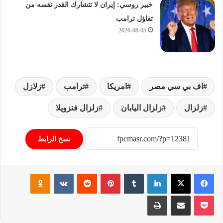
خبير روسي: إيران لا تتشارك القدر نفسه من
تفاؤل ترامب
2026-08-05
اف بي سي مصر
امريكا
ترامب
زلازل
زلزال
زلزال اليابان
زلزال فنزويلا
نسخ الرابط
فيسبوك
‫X
لينكدإن
‏Tumblr
بينتيريست
‏Reddit
‏VKontakte
Odnoklassniki
‫Pocket
مشاركة عبر البريد
طباعة