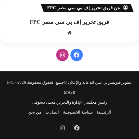
عن فريق تحرير إف بي سي مصر FPC
فريق تحرير إف بي سي مصر FPC
موق
ع
الوي
ف
ا
ب
ي
ن
س
س
تطوير فيوتشر بي سي للدعاية والإعلان ©جميع الحقوق محفوظة 2026 - FPC
ب
ت
MASR
رئيس مجلسي الإدارة والتحرير: محيى دسوقى
و
ق
الرئيسية
سياسة الخصوصية
اتصل بنا
من نحن
ك
ر
فيسبوك
انستقرام
ا