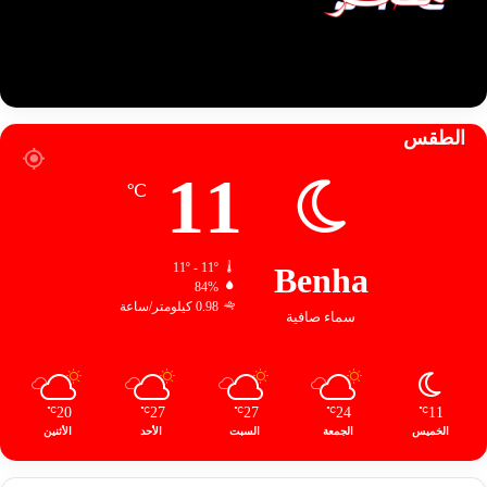
الطقس
11
℃
11º - 11º
Benha
84%
0.98 كيلومتر/ساعة
سماء صافية
20
27
27
24
11
℃
℃
℃
℃
℃
الخميس
الجمعة
السبت
الأحد
الأثنين