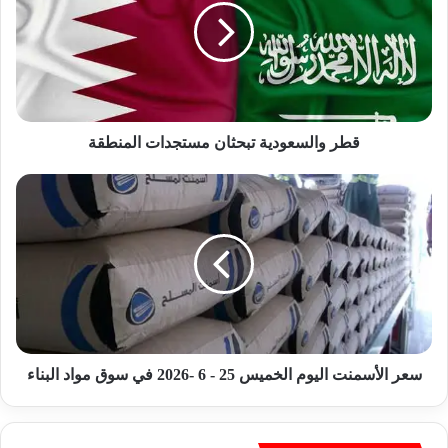
و
ا
ل
س
ع
و
د
قطر والسعودية تبحثان مستجدات المنطقة
ي
ة
س
ت
ع
ب
ر
ح
ا
ث
ل
ا
أ
ن
س
م
م
س
ن
ت
ت
سعر الأسمنت اليوم الخميس 25 - 6 -2026 في سوق مواد البناء
ج
ا
د
ل
ا
ي