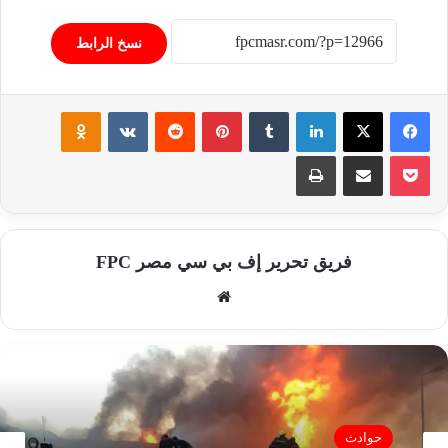
نسخ الرابط
فيسبوك
‫X
لينكدإن
‏Tumblr
بينتيريست
‏Reddit
‏VKontakte
Odnoklassniki
‫Pocket
مشاركة عبر البريد
طباعة
فريق تحرير إف بي سي مصر FPC
موق
ع
الوي
ب
حوادث