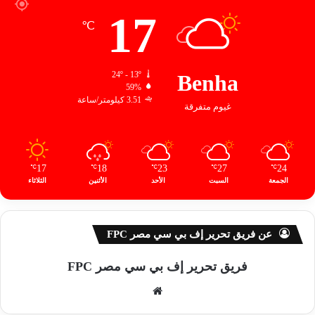
17
℃
24º - 13º
Benha
59%
3.51 كيلومتر/ساعة
غيوم متفرقة
17
18
23
27
24
℃
℃
℃
℃
℃
الجمعة
السبت
الأحد
الأثنين
الثلاثاء
عن فريق تحرير إف بي سي مصر FPC
فريق تحرير إف بي سي مصر FPC
موق
ع