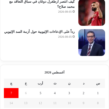
م
ت
كيف انتصر أرطغرل دوغان في سباق التعاقد مع
و
ا
محمد صلاح؟
ا
ل
2026-08-05
ل
ص
و
غ
م
ي
ص
رداً على الإدعاءات الإثيوبية حول أزمة السد الإثيوبي
ر
و
2026-08-05
ة
غ
ا
ت
أغسطس 2026
س
د
ن
ث
أرب
خ
ج
7
6
5
4
3
2
1
14
13
12
11
10
9
8