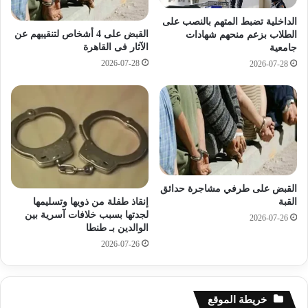
ه
ب
ن
ي
الداخلية تضبط المتهم بالنصب على
د
س
القبض على 4 أشخاص لتنقيبهم عن
الطلاب بزعم منحهم شهادات
ا
ي
الآثار فى القاهرة
جامعية
ل
م
2026-07-28
2026-07-28
ع
ص
ب
ر
ا
س
س
م
ي
ا
ب
ح
ر
ا
ل
ل
القبض على طرفي مشاجرة حدائق
م
م
إنقاذ طفلة من ذويها وتسليمها
القبة
ا
د
لجدتها بسبب خلافات آسرية بين
2026-07-26
ن
ن
الوالدين بـ طنطا
ي
ي
2026-07-26
ة
ت
ب
ن
غ
ع
د
ى
خريطة الموقع
ا
ا