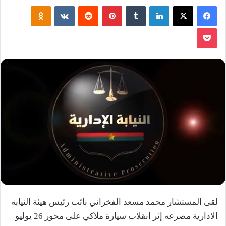
فيسبوك
‫X
لينكدإن
‏Tumblr
بينتيريست
‏Reddit
‏VKontakte
Odnoklassniki
‫Pocket
لقى المستشار محمد مسعد الفخراني نائب رئيس هيئة النيابة
الادارية مصرعه إثر انقلاب سيارة ملاكي على محور 26 يوليو