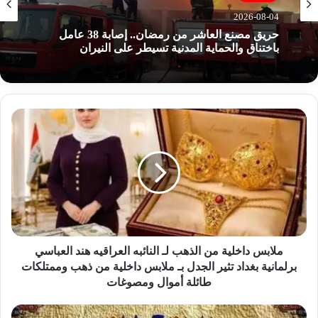
2026-08-04
حريق مصنع العاشر من رمضان.. إصابة 38 عامل
باختناق والحماية المدنية تسيطر على النيران
م
ل
ا
ب
س
د
ا
خ
ل
ي
ملابس داخلية من الذهب لـ النائبه العراقيه هند العباسي
ة
برلمانية بغداد تثير الجدل بـ ملابس داخلية من ذهب وممتلكات
م
طائلة أموال ومصوغات
ن
ا
ا