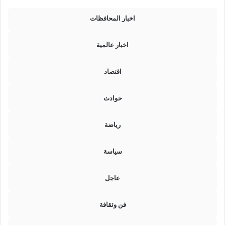
ا
ن
اخبار المحافظات
ش
ا
ب
اخبار عالمية
ت
و
اقتصاد
ف
ي
ص
حوادث
ع
قً
رياضة
ا
ب
ا
سياسة
ل
ك
عاجل
ه
ر
ب
فن وثقافة
ا
ء