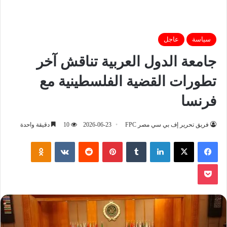
سياسة
عاجل
جامعة الدول العربية تناقش آخر
تطورات القضية الفلسطينية مع
فرنسا
فريق تحرير إف بي سي مصر FPC
2026-06-23
10
دقيقة واحدة
فيسبوك
‫X
لينكدإن
‏Tumblr
بينتيريست
‏Reddit
‏VKontakte
Odnoklassniki
‫Pocket