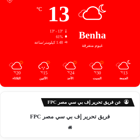
13
℃
13º - 13º
Benha
61%
1.48 كيلومتر/ساعة
غيوم متفرقة
20
15
24
30
13
℃
℃
℃
℃
℃
الجمعة
السبت
الأحد
الأثنين
الثلاثاء
عن فريق تحرير إف بي سي مصر FPC
فريق تحرير إف بي سي مصر FPC
موق
ع