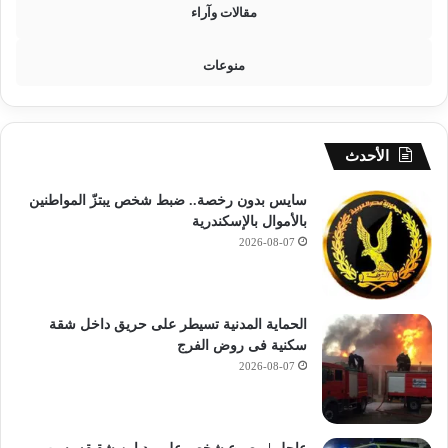
مقالات وآراء
ف
ي
ا
منوعات
ل
ق
ا
ه
الأحدث
ر
ة
سايس بدون رخصة.. ضبط شخص يبتزّ المواطنين
بالأموال بالإسكندرية
2026-08-07
الحماية المدنية تسيطر على حريق داخل شقة
سكنية فى روض الفرج
2026-08-07