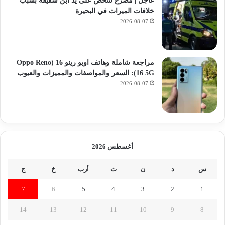
عاجل | مصرع شخص على يد ابن شقيقه بسبب
خلافات الميراث في البحيرة
2026-08-07
مراجعة شاملة وهاتف اوبو رينو 16 (Oppo Reno
16 5G): السعر والمواصفات والمميزات والعيوب
2026-08-07
أغسطس 2026
س
د
ن
ث
أرب
خ
ج
7
6
5
4
3
2
1
14
13
12
11
10
9
8