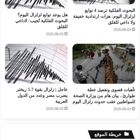
ص
ة
ب
.
البحوث الفلكية ترصد 4 توابع
هل يوجد توابع لزلزال اليوم؟
ا
.
لزلزال اليوم: هزات ارتدادية خفيفة
البحوث الفلكية تُجيب: لاداعي
ح
ولا داعي للقلق
ا
للقلق
ا
ل
2026-08-03
2026-08-03
ل
ط
ي
ب
و
ا
م
ل
ش
ر
ع
ي
ي
عاجل | زلزال بقوة 5.7 ريختر
تأهبات قصوى وتفعيل خطة
ن
يضرب مصر وعدد من الدول
طوارئ.. بيان هام من وزارة الصحة
ا
العربية
للمواطنين عقب حدوث زلزال اليوم
ظ
2026-08-03
2026-08-03
ر
ج
ث
م
خريطة الموقع