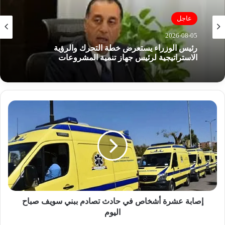
عاجل
2026-08-05
رئيس الوزراء يستعرض خطة التحرك والرؤية
الاستراتيجية لرئيس جهاز تنمية المشروعات
إ
ص
ا
ب
ة
ع
ش
ر
ة
أ
إصابة عشرة أشخاص في حادث تصادم ببني سويف صباح
ش
اليوم
خ