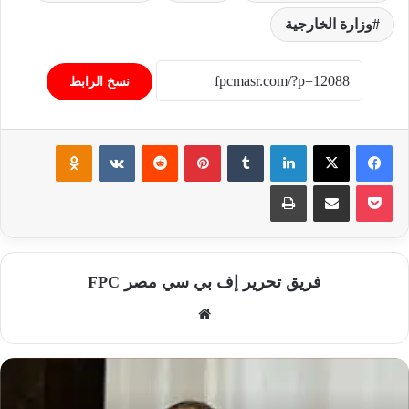
وزارة الخارجية
نسخ الرابط
فيسبوك
‫X
لينكدإن
‏Tumblr
بينتيريست
‏Reddit
‏VKontakte
Odnoklassniki
‫Pocket
مشاركة عبر البريد
طباعة
فريق تحرير إف بي سي مصر FPC
موق
ع
الوي
ب