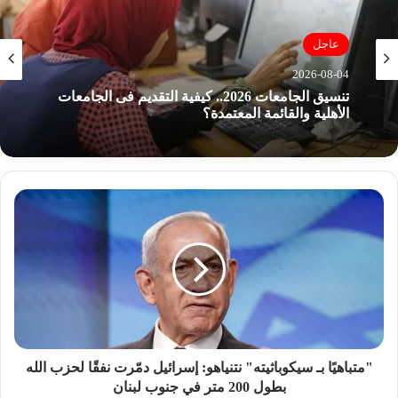
عاجل
2026-08-04
تنسيق الجامعات 2026.. كيفية التقديم فى الجامعات
الأهلية والقائمة المعتمدة؟
"
م
ت
ب
ا
ه
يً
ا
ب
ـ
"متباهيًا بـ سيكوباثيته" نتنياهو: إسرائيل دمّرت نفقًا لحزب الله
س
بطول 200 متر في جنوب لبنان