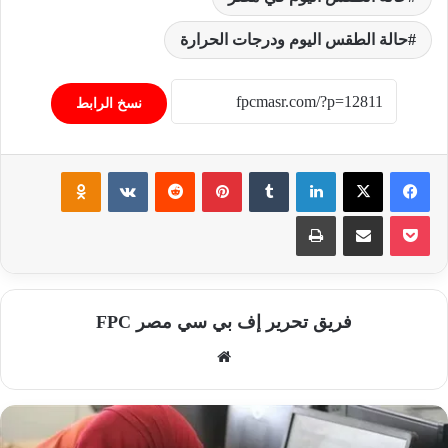
حالة الطقس اليوم ودرجات الحرارة
نسخ الرابط
فيسبوك
‫X
لينكدإن
‏Tumblr
بينتيريست
‏Reddit
‏VKontakte
Odnoklassniki
‫Pocket
مشاركة عبر البريد
طباعة
فريق تحرير إف بي سي مصر FPC
موق
ع
الوي
ب