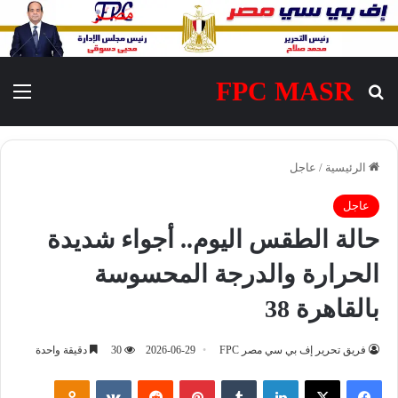
FPC MASR
بحث عن
الق
الرئيسية
/
عاجل
عاجل
حالة الطقس اليوم.. أجواء شديدة
الحرارة والدرجة المحسوسة
بالقاهرة 38
فريق تحرير إف بي سي مصر FPC
2026-06-29
30
دقيقة واحدة
فيسبوك
‫X
لينكدإن
‏Tumblr
بينتيريست
‏Reddit
‏VKontakte
Odnoklassniki