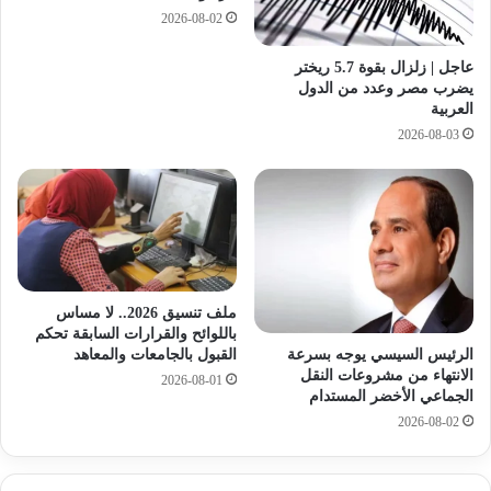
ف
2026-08-02
ئ
ش
ي
ع
عاجل | زلزال بقوة 5.7 ريختر
ل
ن
يضرب مصر وعدد من الدول
د
ز
العربية
مّ
و
2026-08-03
ر
ج
ت
ه
ن
ا
ف
أ
قً
ح
ا
م
ل
د
ح
ج
ملف تنسيق 2026.. لا مساس
ز
و
باللوائح والقرارات السابقة تحكم
ب
ه
الرئيس السيسي يوجه بسرعة
القبول بالجامعات والمعاهد
ا
ر
الانتهاء من مشروعات النقل
2026-08-01
ل
ب
الجماعي الأخضر المستدام
ل
ع
2026-08-02
ه
د
ب
ع
ط
ا