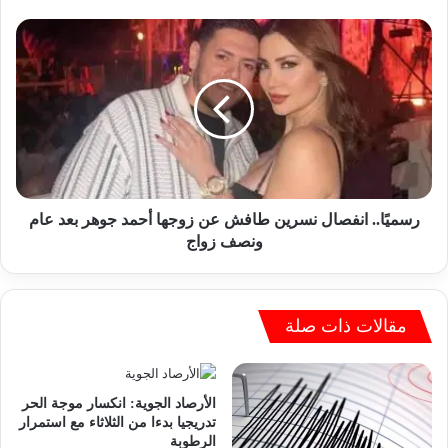
ي
ك
ر
و
س
ب
م
ا
يً
ث
ا
ي
.
ت
.
ه
ا
"
ن
ن
ف
رسميًا.. انفصال نسرين طافش عن زوجها أحمد جوهر بعد عام
ت
ص
ونصف زواج
ن
ا
ي
ل
ا
ن
ه
س
مقالات ذات صلة
و
ر
:
ي
إ
ن
الأرصاد الجوية: انكسار موجة الحر
س
ط
تدريجيا بدءا من الثلاثاء مع استمرار
ر
ا
الرطوبة
ا