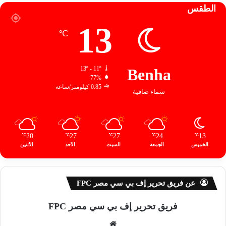
الطقس
13
℃
13º - 11º
Benha
77%
0.85 كيلومتر/ساعة
سماء صافية
20
27
27
24
13
℃
℃
℃
℃
℃
الخميس
الجمعة
السبت
الأحد
الأثنين
عن فريق تحرير إف بي سي مصر FPC
فريق تحرير إف بي سي مصر FPC
موق