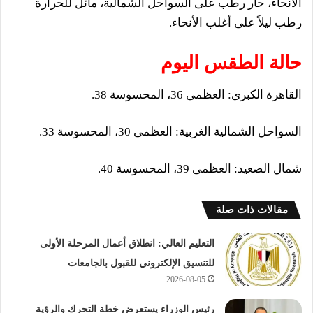
الأنحاء، حار رطب على السواحل الشمالية، مائل للحرارة
رطب ليلاً على أغلب الأنحاء.
حالة الطقس اليوم
​القاهرة الكبرى: العظمى 36، المحسوسة 38.
​السواحل الشمالية الغربية: العظمى 30، المحسوسة 33.
​شمال الصعيد: العظمى 39، المحسوسة 40.
مقالات ذات صلة
التعليم العالي: انطلاق أعمال المرحلة الأولى
للتنسيق الإلكتروني للقبول بالجامعات
2026-08-05
رئيس الوزراء يستعرض خطة التحرك والرؤية