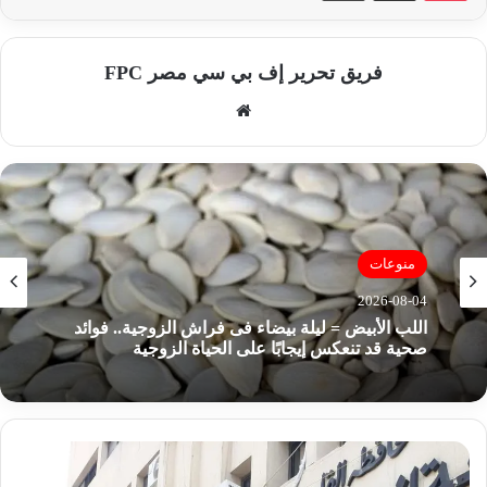
فريق تحرير إف بي سي مصر FPC
موق
ع
الوي
ب
منوعات
2026-08-04
اللب الأبيض = ليلة بيضاء فى فراش الزوجية.. فوائد
صحية قد تنعكس إيجابًا على الحياة الزوجية
ظ
ه