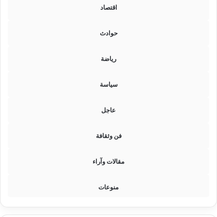
ر
اقتصاد
ت
س
حوادث
"
ا
ل
رياضة
م
ف
سياسة
ت
و
ح
عاجل
ة
؟
فن وثقافة
مقالات وآراء
منوعات