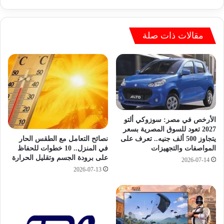
ه
ص
ب
ر
ر
و
ق
أ
مقالات ذات صلة
م
س
ا
ت
ل
ر
ج
ا
ل
ل
و
ي
س
ا
ف
ف
الأرخص في مصر: سوزوكي ألتو
و
ي
2027 تعود للسوق المصرية بسعر
ر
نصائح التعامل مع الطقس الحار
يتجاوز 500 ألف جنيه.. تعرف على
ك
في المنزل.. 10 خطوات للحفاظ
المواصفات والتجهيزات
إ
أ
على برودة الجسم وتقليل الحرارة
ع
س
2026-07-14
ل
2026-07-13
ا
ا
ل
ن
ع
ه
ا
ا
ل
م
م