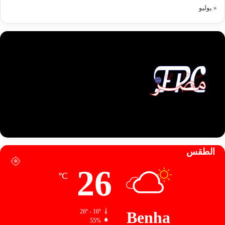
« يوليو
الطقس
26
℃
26º - 16º
Benha
55%