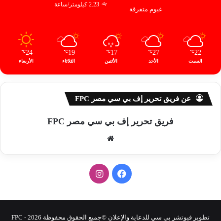
2.23 كيلومتر/ساعة
غيوم متفرقة
24
19
17
27
22
℃
℃
℃
℃
℃
السبت
الأحد
الأثنين
الثلاثاء
الأربعاء
عن فريق تحرير إف بي سي مصر FPC
فريق تحرير إف بي سي مصر FPC
موق
ع
الوي
ف
ا
ب
ي
ن
س
س
تطوير فيوتشر بي سي للدعاية والإعلان ©جميع الحقوق محفوظة 2026 - FPC