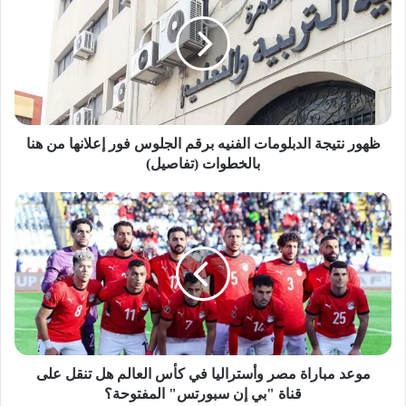
و
ر
ن
ت
ي
ج
ة
ا
ظهور نتيجة الدبلومات الفنيه برقم الجلوس فور إعلانها من هنا
ل
بالخطوات (تفاصيل)
د
ب
م
ل
و
و
ع
م
د
ا
م
ت
ب
ا
ا
ل
ر
ف
ا
ن
ة
موعد مباراة مصر وأستراليا في كأس العالم هل تنقل على
ي
م
قناة "بي إن سبورتس" المفتوحة؟