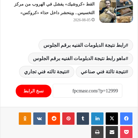
القط «كروشيك» يفشل في الهروب من مركز
التخسيس.. وينحشر داخل حذاء «كروكس»
2026-08-05
رابط نتيجة الدبلومات الفنيه برقم الجلوس
ماهو رابط نتيجة الدبلومات الفنيه برقم الجلوس
نتيجة تالتة فني صناعي
نتيجة تالته فني تجاري
نسخ الرابط
فيسبوك
‫X
لينكدإن
‏Tumblr
بينتيريست
‏Reddit
‏VKontakte
Odnoklassniki
‫Pocket
مشاركة عبر البريد
طباعة