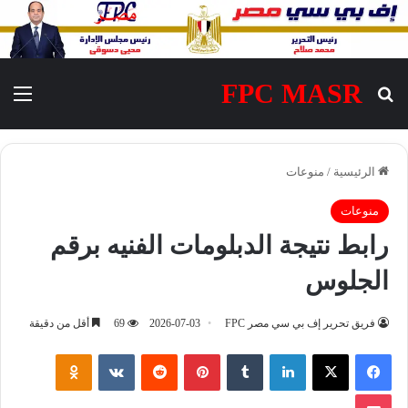
FPC MASR
بحث عن
الق
الرئيسية
/
منوعات
منوعات
رابط نتيجة الدبلومات الفنيه برقم
الجلوس
فريق تحرير إف بي سي مصر FPC
2026-07-03
69
أقل من دقيقة
فيسبوك
‫X
لينكدإن
‏Tumblr
بينتيريست
‏Reddit
‏VKontakte
Odnoklassniki
‫Pocket