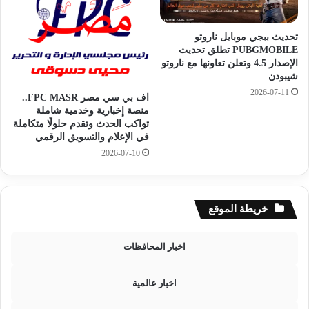
ن
ه
ه
ل
تحديث ببجي موبايل ناروتو
ن
ت
PUBGMOBILE تطلق تحديث
ا
ن
الإصدار 4.5 وتعلن تعاونها مع ناروتو
ب
ق
شيبودن
ا
ل
2026-07-11
اف بي سي مصر FPC MASR..
ل
ع
منصة إخبارية وخدمية شاملة
خ
ل
تواكب الحدث وتقدم حلولًا متكاملة
ط
ى
في الإعلام والتسويق الرقمي
و
ق
2026-07-10
ا
ن
ت
ا
(
ة
ت
"
خريطة الموقع
ف
ب
ا
ي
ص
إ
اخبار المحافظات
ي
ن
ل
س
اخبار عالمية
)
ب
و