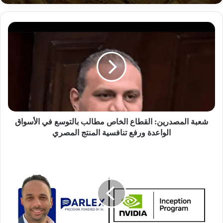
ش
ع
ب
ة
ا
ل
م
ص
د
ر
شعبة المصدرين: القطاع الخاص مطالب بالتوسع في الأسواق
ي
الواعدة ورفع تنافسية المنتج المصري
ن
:
«
ا
ب
ل
ا
ق
ر
ط
ل
ا
ك
ع
س