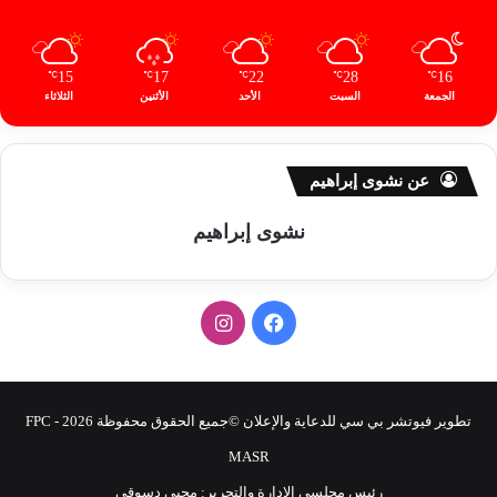
15
17
22
28
16
℃
℃
℃
℃
℃
الجمعة
السبت
الأحد
الأثنين
الثلاثاء
عن نشوى إبراهيم
نشوى إبراهيم
ف
ا
ي
ن
س
س
تطوير فيوتشر بي سي للدعاية والإعلان ©جميع الحقوق محفوظة 2026 - FPC
ب
ت
MASR
رئيس مجلسي الإدارة والتحرير: محيى دسوقى