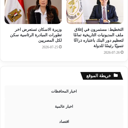
«
س
N
و
V
ا
I
ق
D
ا
التخطيط: مستمرون في إغلاق
وزيرة الاسكان تستعرض اخر
I
ملف المديونيات التاريخية تمامًا
تطورات المبادرة الرئاسية سكن
ل
A
لتعظيم دور البنك باعتباره ذراعًا
لكل المصريين
و
I
تنمويًا رئيسًا للدولة
2026-07-25
ا
n
2026-07-26
ع
c
د
e
ة
p
و
t
خريطة الموقع
ر
i
ف
o
ع
n
اخبار المحافظات
ت
»
ن
ا
اخبار عالمية
ا
ل
ف
ع
س
ا
اقتصاد
ي
ل