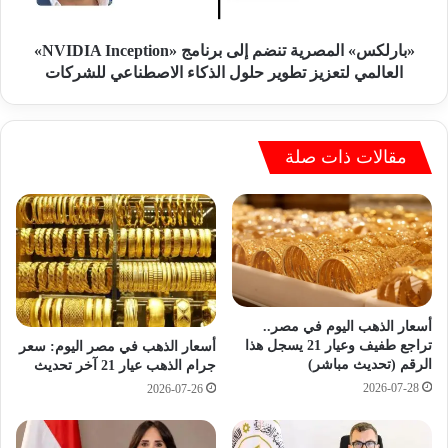
ا
»
ل
ا
خ
ل
«بارلكس» المصرية تنضم إلى برنامج «NVIDIA Inception»
ا
م
العالمي لتعزيز تطوير حلول الذكاء الاصطناعي للشركات
ص
ص
م
ر
ط
ي
ا
ة
مقالات ذات صلة
ل
ت
ب
ن
ب
ض
ا
م
ل
إ
ت
ل
و
ى
س
ب
أسعار الذهب اليوم في مصر..
ع
ر
تراجع طفيف وعيار 21 يسجل هذا
أسعار الذهب في مصر اليوم: سعر
ف
الرقم (تحديث مباشر)
ن
جرام الذهب عيار 21 آخر تحديث
ي
ا
2026-07-28
2026-07-26
ا
م
ل
ج
أ