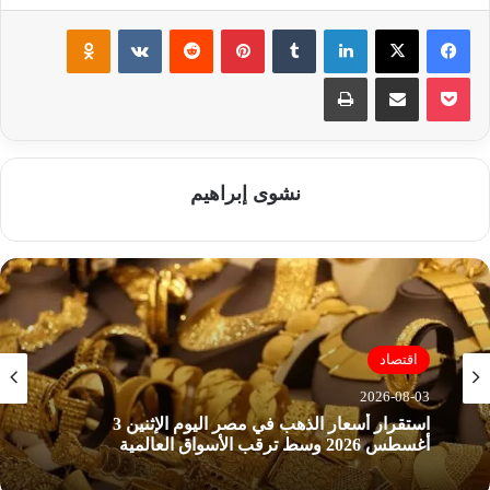
فيسبوك
‫X
لينكدإن
‏Tumblr
بينتيريست
‏Reddit
‏VKontakte
Odnoklassniki
‫Pocket
مشاركة عبر البريد
طباعة
نشوى إبراهيم
اقتصاد
2026-08-03
استقرار أسعار الذهب في مصر اليوم الإثنين 3
أغسطس 2026 وسط ترقب الأسواق العالمية