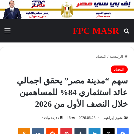
FPC MASR
بحث عن
الق
الرئيسية
/
اقتصاد
اقتصاد
سهم “مدينة مصر” يحقق اجمالي
عائد استثماري 84% للمساهمين
خلال النصف الأول من 2026
نشوى إبراهيم
2026-06-23
16
دقيقة واحدة
فيسبوك
‫X
لينكدإن
‏Tumblr
بينتيريست
‏Reddit
‏VKontakte
Odnoklassniki