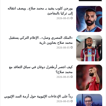
ا
ء
يورجن كلوب يشيد بـ محمد صلاح.. ويصف انتقاله
ا
إلى تركيا بالمفاجئ
ل
2026-08-05
ا
ص
ط
ن
«الملك المصري وصل».. الإعلام التركي يستقبل
ا
محمد صلاح بعناوين نارية
ع
2026-08-05
ي
ل
ل
ش
كيف انتصر أرطغرل دوغان في سباق التعاقد مع
ر
محمد صلاح؟
ك
2026-08-05
ا
ت
رداً على الإدعاءات الإثيوبية حول أزمة السد الإثيوبي
2026-08-05