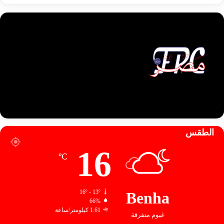
الطقس
16
℃
16º - 13º
Benha
66%
1.61 كيلومتر/ساعة
غيوم متفرقة