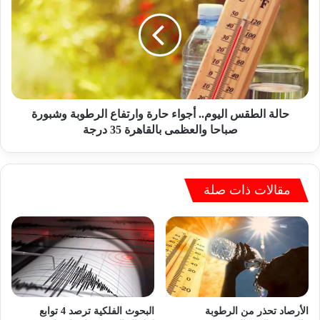
ل
ل
أ
ة
س
ا
و
ل
ا
ط
ق
ق
.
س
.
ا
حالة الطقس اليوم.. أجواء حارة وارتفاع الرطوبة وشبورة
ل
ل
صباحا والعظمى بالقاهرة 35 درجة
م
ي
ا
و
ذ
م
ا
.
مقالات ذات صلة
ي
.
ف
أ
ض
ج
ل
و
ه
ا
ا
ء
ا
ح
ل
ا
الأرصاد تحذر من الرطوبة
البحوث الفلكية ترصد 4 توابع