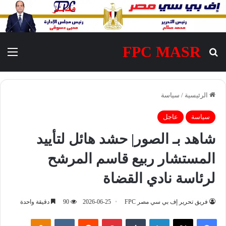
FPC MASR
بحث عن
الق
الرئيسية
/
سياسة
سياسة
عاجل
شاهد بـ الصور| حشد هائل لتأييد
المستشار ربيع قاسم المرشح
لرئاسة نادي القضاة
فريق تحرير إف بي سي مصر FPC
2026-06-25
90
دقيقة واحدة
فيسبوك
‫X
لينكدإن
‏Tumblr
بينتيريست
‏Reddit
‏VKontakte
Odnoklassniki