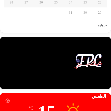
28
27
26
25
24
23
22
31
30
29
« يوليو
الطقس
℃