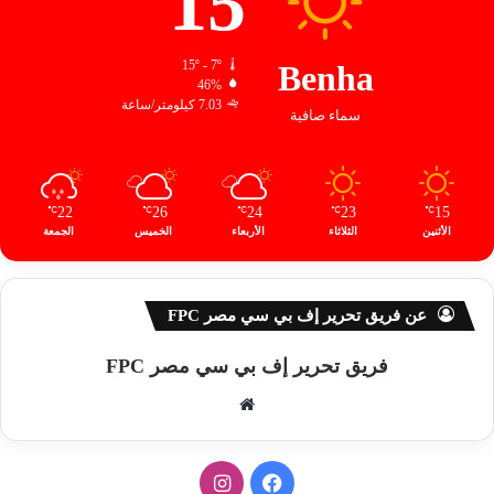
15
15º - 7º
Benha
46%
7.03 كيلومتر/ساعة
سماء صافية
22
26
24
23
15
℃
℃
℃
℃
℃
الأثنين
الثلاثاء
الأربعاء
الخميس
الجمعة
عن فريق تحرير إف بي سي مصر FPC
فريق تحرير إف بي سي مصر FPC
موق
ع
الوي
ف
ا
ب