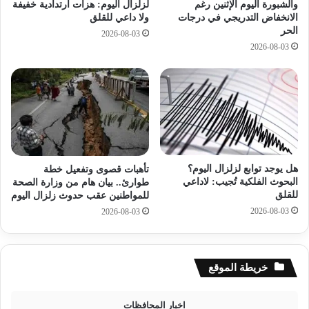
ك
ر
والشبورة اليوم الإثنين رغم
لزلزال اليوم: هزات ارتدادية خفيفة
ث
الانخفاض التدريجي في درجات
ولا داعي للقلق
ة
الحر
ي
و
2026-08-03
ر
ا
2026-08-03
و
ر
ن
ت
ع
ف
ل
ا
ى
ع
ا
ا
ل
ل
م
ر
هل يوجد توابع لزلزال اليوم؟
تأهبات قصوى وتفعيل خطة
ن
ط
البحوث الفلكية تُجيب: لاداعي
طوارئ.. بيان هام من وزارة الصحة
ت
و
للقلق
للمواطنين عقب حدوث زلزال اليوم
ج
ب
2026-08-03
2026-08-03
ا
ة
ت
و
ا
ش
ل
ب
خريطة الموقع
ج
و
د
ر
اخبار المحافظات
ي
ة