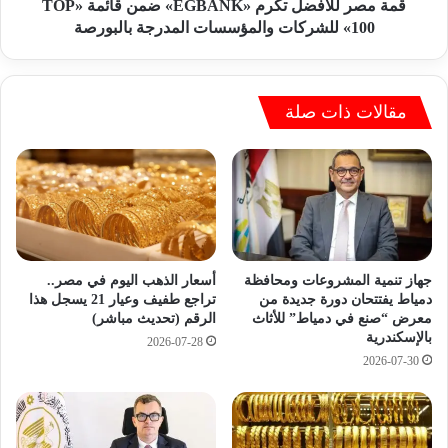
ب
ف
قمة مصر للأفضل تكرم «EGBANK» ضمن قائمة «TOP
ي
ض
100» للشركات والمؤسسات المدرجة بالبورصة
س
ل
ي
ت
م
ك
ص
ر
مقالات ذات صلة
ر
م
ي
«
ه
E
ن
G
ئ
B
ا
A
ل
N
ر
K
أسعار الذهب اليوم في مصر..
جهاز تنمية المشروعات ومحافظة
ئ
»
تراجع طفيف وعيار 21 يسجل هذا
دمياط يفتتحان دورة جديدة من
ي
الرقم (تحديث مباشر)
معرض “صنع في دمياط” للأثاث
ض
س
بالإسكندرية
م
2026-07-28
ا
ن
2026-07-30
ل
ق
س
ا
ي
ئ
س
م