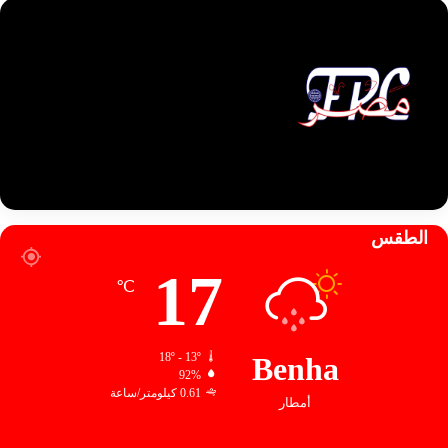
الطقس
17
℃
18º - 13º
Benha
92%
0.61 كيلومتر/ساعة
أمطار