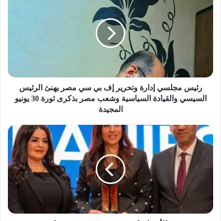
ئ
ي
س
م
ج
ل
س
ي
إ
رئيس مجلسي إدارة وتحرير إف بي سي مصر يهنئ الرئيس
د
السيسي والقيادة السياسية وشعب مصر بذكرى ثورة 30 يونيو
ا
المجيدة
ر
ة
ق
و
م
ت
ة
ح
م
ر
ص
ي
ر
ر
ل
إ
ل
ف
أ