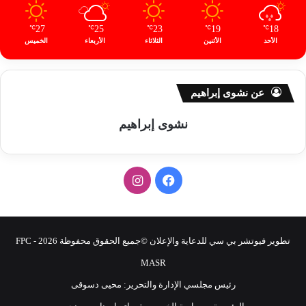
27
25
23
19
18
℃
℃
℃
℃
℃
الأحد
الأثنين
الثلاثاء
الأربعاء
الخميس
عن نشوى إبراهيم
نشوى إبراهيم
ف
ا
ي
ن
س
س
تطوير فيوتشر بي سي للدعاية والإعلان ©جميع الحقوق محفوظة 2026 - FPC
ب
ت
MASR
رئيس مجلسي الإدارة والتحرير: محيى دسوقى
و
ق