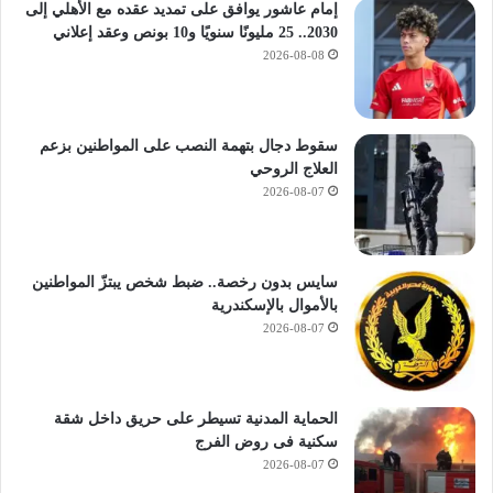
م
إمام عاشور يوافق على تمديد عقده مع الأهلي إلى
ج
2030.. 25 مليونًا سنويًا و10 بونص وعقد إعلاني
ي
2026-08-08
د
ة
سقوط دجال بتهمة النصب على المواطنين بزعم
العلاج الروحي
2026-08-07
سايس بدون رخصة.. ضبط شخص يبتزّ المواطنين
بالأموال بالإسكندرية
2026-08-07
الحماية المدنية تسيطر على حريق داخل شقة
سكنية فى روض الفرج
2026-08-07