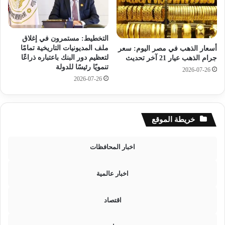
ي
ة
و
«
ا
T
التخطيط: مستمرون في إغلاق
ل
O
ملف المديونيات التاريخية تمامًا
أسعار الذهب في مصر اليوم: سعر
ق
P
لتعظيم دور البنك باعتباره ذراعًا
جرام الذهب عيار 21 آخر تحديث
ي
1
تنمويًا رئيسًا للدولة
2026-07-26
ا
0
2026-07-26
د
0
ة
»
ا
ل
ل
ل
خريطة الموقع
س
ش
ي
ر
ا
ك
اخبار المحافظات
س
ا
ي
ت
اخبار عالمية
ة
و
و
ا
ش
ل
اقتصاد
ع
م
ب
ؤ