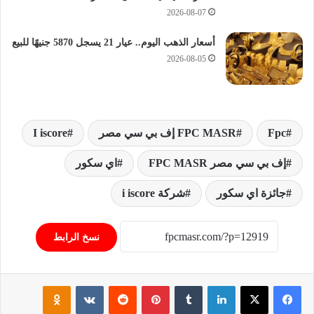
2026-08-07
أسعار الذهب اليوم.. عيار 21 يسجل 5870 جنيهًا للبيع
2026-08-05
Fpc
FPC MASR إف بي سي مصر
I iscore
إف بي سي مصر FPC MASR
اي سكور
جائزة اي سكور
شركة i iscore
نسخ الرابط
فيسبوك
‫X
لينكدإن
‏Tumblr
بينتيريست
‏Reddit
‏VKontakte
Odnoklassniki