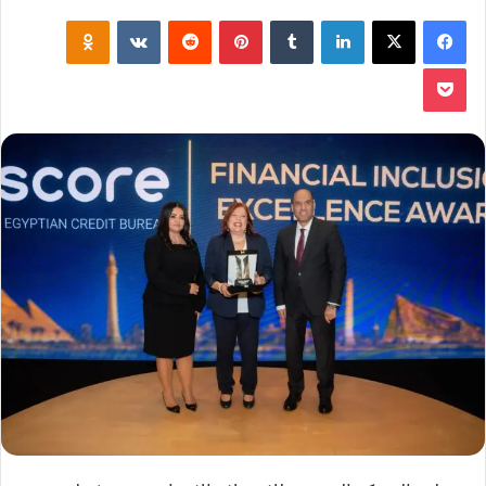
فيسبوك
‫X
لينكدإن
‏Tumblr
بينتيريست
‏Reddit
‏VKontakte
Odnoklassniki
‫Pocket