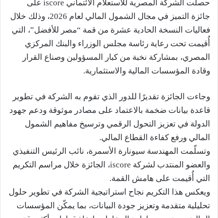
حصلت الشركة المصرية للاستعلام الائتماني iscore على
جائزة التميز في مجال الشمول المالي لعام 2026، وذلك خلال
فعاليات النسخة الحادية عشرة من قمة “مصر للأفضل”، التي
أُقيمت تحت رعاية رئاسة مجلس الوزراء والبنك المركزي
المصري، بمشاركة نخبة من كبار المسؤولين وصناع القرار
وقادة المؤسسات المالية والاستثمارية.
وجاءت الجائزة تقديرًا للدور الذي تقوم به الشركة في تطوير
قاعدة بيانات ضخمة بالاعتماد على مصادر موثوقة ودعم جهود
الدولة في تعزيز التحول الرقمي وترسيخ مفاهيم الشمول
المالي ورفع كفاءة القطاع المالي.
وتسلّمت المهندسة سيونارة الأسمرة، نائب الرئيس التنفيذي
والعضو المنتدب لشركة iscore، الجائزة خلال مراسم التكريم
التي أُقيمت على هامش القمة.
ويعكس هذا التكريم نجاح استراتيجية الشركة في تطوير حلول
تحليلية متقدمة وتعزيز جودة البيانات، بما يمكّن المؤسسات