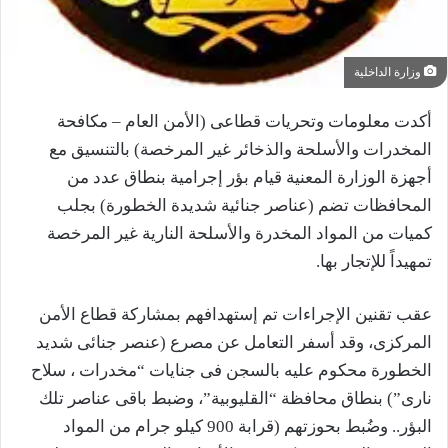
وزارة الداخلية
أكدت معلومات وتحريات قطاعى (الأمن العام – مكافحة
المخدرات والأسلحة والذخائر غير المرخصة) بالتنسيق مع
أجهزة الوزارة المعنية قيام بؤر إجرامية بنطاق عدد من
المحافظات تضم (عناصر جنائية شديدة الخطورة) بجلب
كميات من المواد المخدرة والأسلحة النارية غير المرخصة
تمهيداً للإتجار بها.
عقب تقنين الإجراءات تم إستهدافهم بمشاركة قطاع الأمن
المركزى، وقد أسفر التعامل عن مصرع (عنصر جنائى شديد
الخطورة محكوم عليه بالسجن فى جنايات “مخدرات ، سلاح
نارى”) بنطاق محافظة “القليوبية”، وضبط باقى عناصر تلك
البؤر.. وضُبط بحوزتهم (قرابة 900 كيلو جرام من المواد