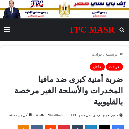
FPC MASR
بحث عن
الق
الرئيسية
/
حوادث
حوادث
عاجل
ضربة أمنية كبرى ضد مافيا
المخدرات والأسلحة الغير مرخصة
بالقليوبية
فريق تحرير إف بي سي مصر FPC
2026-06-29
45
أقل من دقيقة
فيسبوك
‫X
لينكدإن
‏Tumblr
بينتيريست
‏Reddit
‏VKontakte
Odnoklassniki