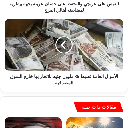
ر
القبض على عربجي والتحفظ على حصان عربته بجهة بيطرية
ب
لمضايقته أهالي المرج
ج
ي
ا
و
ل
ا
أ
ل
م
ت
و
ح
ا
ف
ل
ظ
ا
ع
ل
ل
ع
الأموال العامة تضبط 36 مليون جنيه للاتجار بها خارج السوق
ى
ا
المصرفية
ح
م
ص
ة
ا
ت
ن
ض
مقالات ذات صلة
ع
ب
ر
ط
ب
3