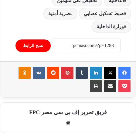
الداخلية
القبض على متهمين
ضبط تشكيل عصابي
ضربة أمنية
وزارة الداخلية
نسخ الرابط
فيسبوك
‫X
لينكدإن
‏Tumblr
بينتيريست
‏Reddit
‏VKontakte
Odnoklassniki
‫Pocket
مشاركة عبر البريد
طباعة
فريق تحرير إف بي سي مصر FPC
موق
ع