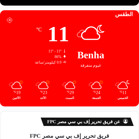
الطقس
11
℃
11º - 11º
Benha
86%
0.9 كيلومتر/ساعة
غيوم متفرقة
19
23
29
24
11
℃
℃
℃
℃
℃
الخميس
الجمعة
السبت
الأحد
الأثنين
عن فريق تحرير إف بي سي مصر FPC
فريق تحرير إف بي سي مصر FPC