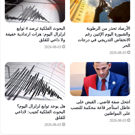
ت
6
ه
م
ب
ل
ج
ي
ه
و
الأرصاد تحذر من الرطوبة
البحوث الفلكية ترصد 4 توابع
ة
ن
والشبورة اليوم الإثنين رغم
لزلزال اليوم: هزات ارتدادية خفيفة
ب
الانخفاض التدريجي في درجات
ولا داعي للقلق
ج
الحر
ي
ن
2026-08-03
ط
ي
2026-08-03
ر
ه
ي
ل
ة
ل
ل
ا
م
ت
ض
ج
ا
ا
انتحل صفة قاضي.. القبض على
ي
ر
هل يوجد توابع لزلزال اليوم؟
عاطل استأجر قاعة محكمة للنصب
ق
ب
البحوث الفلكية تُجيب: لاداعي
على المواطنين
ت
ه
للقلق
2026-08-03
ه
ا
2026-08-03
أ
خ
ه