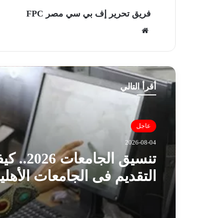
فريق تحرير إف بي سي مصر FPC
موق
ع
الوي
ب
أقرأ التالي
عاجل
2026-08-04
تنسيق الجامعات 026
التقديم فى الجامعات الأهلي
والقائمة المعتمدة؟