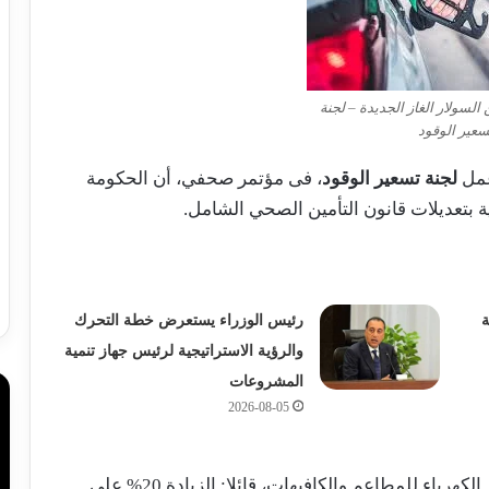
 السولار الغاز الجديدة – لجنة
سعير الوقود
عمل
لجنة تسعير الوقود
، فى مؤتمر صحفي، أن الحكومة
 بتعديلات قانون التأمين الصحي الشامل.
ة
رئيس الوزراء يستعرض خطة التحرك
والرؤية الاستراتيجية لرئيس جهاز تنمية
المشروعات
2026-08-05
وعلق الدكتور مصطفى مدبولى، على زيادة أسعار الكهرباء للمطاعم والكافيهات، قائلا: الزيادة 20% على