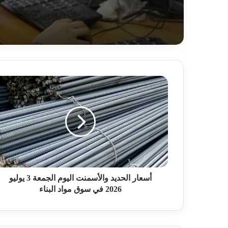
أ
س
ع
ا
ر
ا
ل
ح
د
ي
أسعار الحديد والأسمنت اليوم الجمعة 3 يوليو
د
2026 في سوق مواد البناء
و
ا
ل