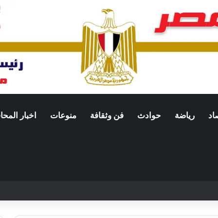
اد
رياضة
حوادث
فن وثقافة
منوعات
اخبار المح