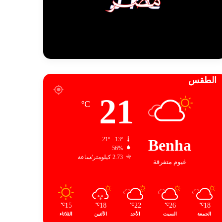
الطقس
21
℃
21º - 13º
Benha
56%
2.73 كيلومتر/ساعة
غيوم متفرقة
15
18
22
26
18
℃
℃
℃
℃
℃
الجمعة
السبت
الأحد
الأثنين
الثلاثاء