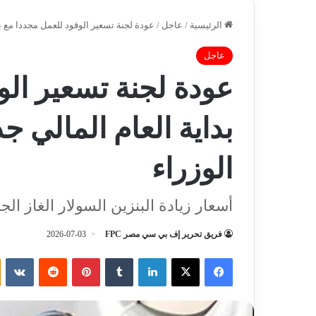
الرئيسية
/
عاجل
/
عودة لجنة تسعير الوقود للعمل مجددا مع بد
عاجل
عودة لجنة تسعير الو
بداية العام المالي 
الوزراء
أسعار زيادة البنزين السولار الغاز الج
فريق تحرير إف بي سي مصر FPC
2026-07-03
فيسبوك
‫X
لينكدإن
‏Tumblr
بينتيريست
‏Reddit
‏VKontakte