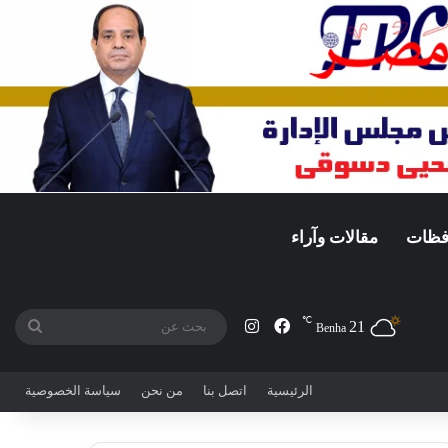
افظات
مقالات وآراء
℃
21
فيسبوك
انستقرام
بحث
Benha
عن
الرئيسية
اتصل بنا
من نحن
سياسة الخصوصية