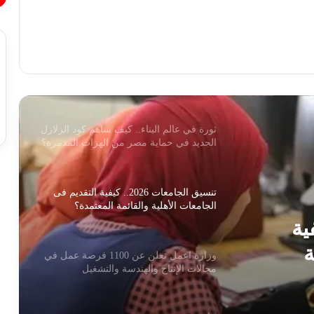
هل يوجد توابع لزلزال اليوم؟ البحوث الفلكية
تُجيب: لاداعي للقلق
تأهبات قصوى وتفعيل خطة طوارئ.. بيان
هام من وزارة الصحة للمواطنين عقب
حدوث زلزال اليوم
ثورة في عالم البناء.. كيف ساهم كود الزلازل
الجديد في حماية مصر من الهزات المدمرة؟
تنسيق الجامعات 2026.. كيفية التقديم فى
الجامعات الأهلية والقائمة المعتمدة؟
2.. كيفية
ة
وزارة اعمل تعلن عن 1100 فرصة عمل في
مجالات الإنتاج والهندسة والتشغيل