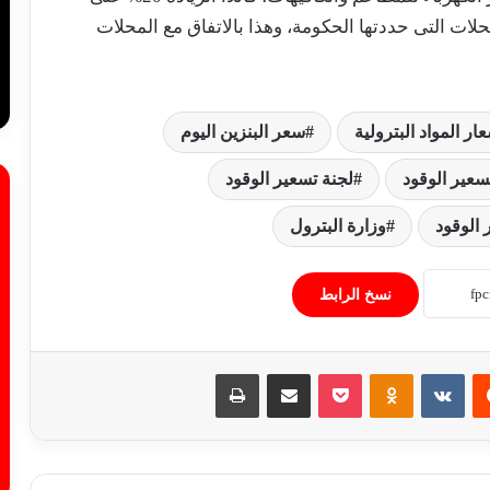
حلات التى حددتها الحكومة، وهذا بالاتفاق مع المحلات
عار المواد البترولية
سعر البنزين اليوم
سعير الوقود
لجنة تسعير الوقود
الأرصاد الجوية تكشف درجات الحرارة
المتوقعة العظمى والمحسوسة
 الوقود
وزارة البترول
نسخ الرابط
الأرصاد تحذر من الرطوبة والشبورة اليوم
الإثنين رغم الانخفاض التدريجي في درجات
الحر
‏Reddit
‏VKontakte
Odnoklassniki
‫Pocket
مشاركة عبر البريد
طباعة
البحوث الفلكية ترصد 4 توابع لزلزال اليوم:
هزات ارتدادية خفيفة ولا داعي للقلق