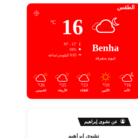
الطقس
16
℃
16º - 12º
Benha
94%
0.83 كيلومتر/ساعة
غيوم متفرقة
26
25
23
19
16
℃
℃
℃
℃
℃
الأحد
الأثنين
الثلاثاء
الأربعاء
الخميس
عن نشوى إبراهيم
نشوى إبراهيم