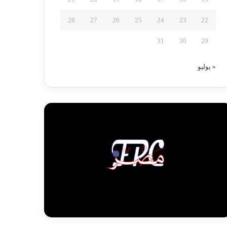
28
27
26
25
24
23
22
31
30
29
« يوليو