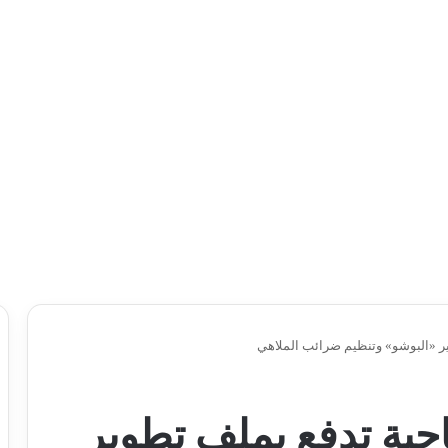
ر «البوشو» وتنظيم ضرائب الملاهي
حية تدفع بملف تطوير