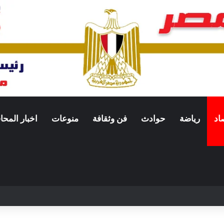
اد
رياضة
حوادث
فن وثقافة
منوعات
اخبار المح