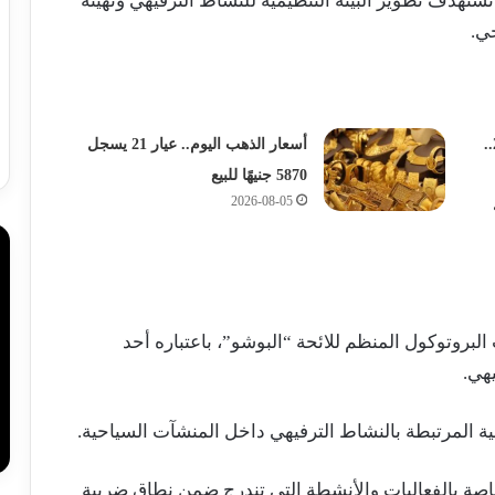
تهدف تطوير البيئة التنظيمية للنشاط الترفيهي وتهيئة
حي.
أسعار الذهب اليوم الجمعة 7-8-2026..
أسعار الذهب اليوم.. عيار 21 يسجل
5870 جنيهًا للبيع
2026-08-05
البروتوكول المنظم للائحة “البوشو”، باعتباره أحد
هي.
مية المرتبطة بالنشاط الترفيهي داخل المنشآت السياحية.
اصة بالفعاليات والأنشطة التي تندرج ضمن نطاق ضريبة