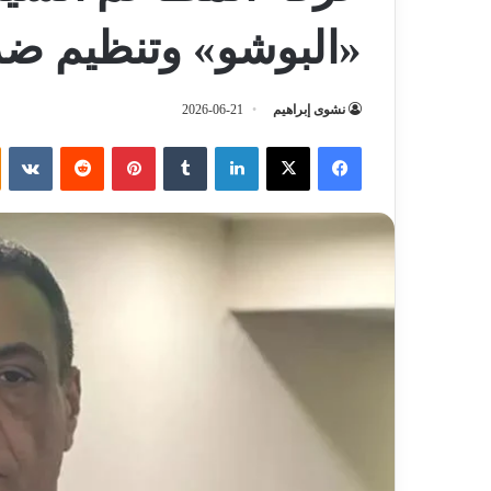
«البوشو» وتنظيم ضر
نشوى إبراهيم
2026-06-21
فيسبوك
‫X
لينكدإن
‏Tumblr
بينتيريست
‏Reddit
‏VKontakte