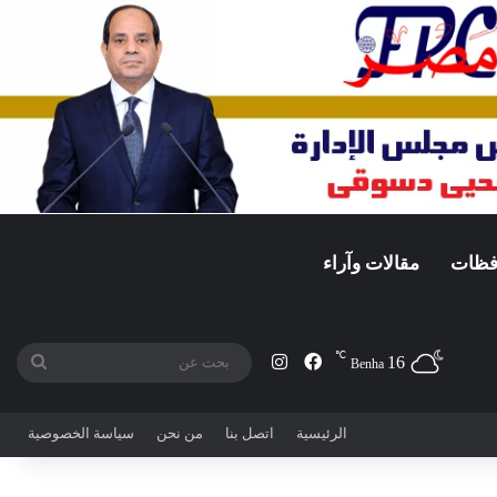
افظات
مقالات وآراء
℃
16
فيسبوك
انستقرام
بحث
Benha
عن
الرئيسية
اتصل بنا
من نحن
سياسة الخصوصية