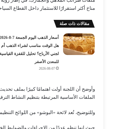
ملفات ضرائب الملاهي والجمارك، في إطار رؤية تس
مناخ أكثر استقرارًا للاستثمار داخل القطاع السيا
مقالات ذات صلة
هل الوقت مناسب لشراء الذهب أم
لجني الأرباح؟ تحليل للقفزة القياسية
للمعدن الأصفر
2026-08-07
وأوضح أن اللجنة أولت اهتمامًا كبيرًا بملف تحديث 
الملفات الأساسية المرتبطة بتنظيم النشاط الترفي
وللتوضيح، تُعد لائحة «البوشو» من اللوائح التنظي
حيث إنها تنظم عددًا من الإجراءات والضوابط الخ