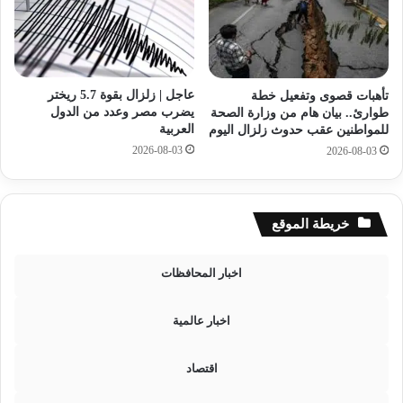
ز
و
م
م
ة
ت
ك
ن
س
و
عاجل | زلزال بقوة 5.7 ريختر
تأهبات قصوى وتفعيل خطة
ر
ع
يضرب مصر وعدد من الدول
طوارئ.. بيان هام من وزارة الصحة
خ
ة
العربية
للمواطنين عقب حدوث زلزال اليوم
ط
ب
2026-08-03
2026-08-03
ا
م
ل
و
م
ا
ي
ن
خريطة الموقع
ا
ئ
ه
ا
اخبار المحافظات
ا
ل
ل
ب
ر
ح
اخبار عالمية
ئ
ر
ي
ا
اقتصاد
س
ل
ي
أ