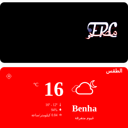
الطقس
16
℃
16º - 12º
Benha
94%
0.84 كيلومتر/ساعة
غيوم متفرقة