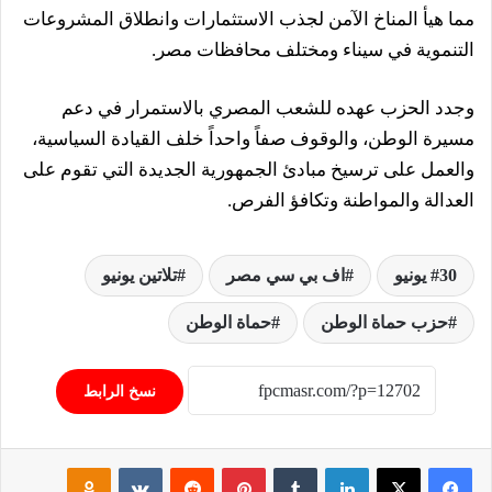
مما هيأ المناخ الآمن لجذب الاستثمارات وانطلاق المشروعات
التنموية في سيناء ومختلف محافظات مصر.
وجدد الحزب عهده للشعب المصري بالاستمرار في دعم
مسيرة الوطن، والوقوف صفاً واحداً خلف القيادة السياسية،
والعمل على ترسيخ مبادئ الجمهورية الجديدة التي تقوم على
العدالة والمواطنة وتكافؤ الفرص.
30 يونيو
اف بي سي مصر
تلاتين يونيو
حزب حماة الوطن
حماة الوطن
نسخ الرابط
فيسبوك
‫X
لينكدإن
‏Tumblr
بينتيريست
‏Reddit
‏VKontakte
Odnoklassniki