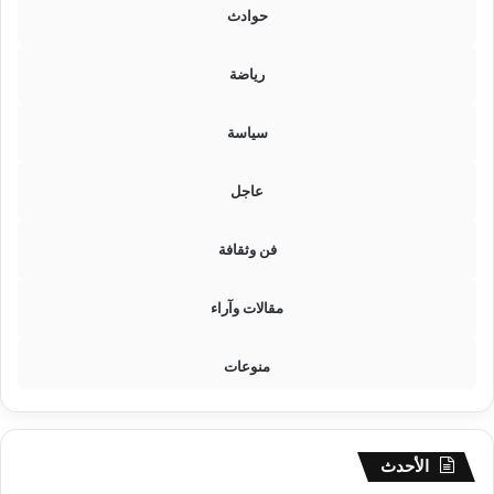
ب
ح
حوادث
ا
م
ك
ر
رياضة
ت
و
ب
سياسة
ر
عاجل
فن وثقافة
مقالات وآراء
منوعات
الأحدث