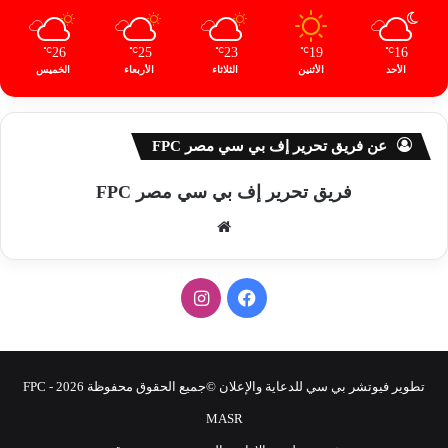
26
25
23
19
16
℃
℃
℃
℃
℃
الأحد
الأثنين
الثلاثاء
الأربعاء
الخميس
عن فريق تحرير إف بي سي مصر FPC
فريق تحرير إف بي سي مصر FPC
موق
ع
الوي
ف
ا
ب
ي
ن
س
س
تطوير فيوتشر بي سي للدعاية والإعلان ©جميع الحقوق محفوظة 2026 - FPC
ب
ت
MASR