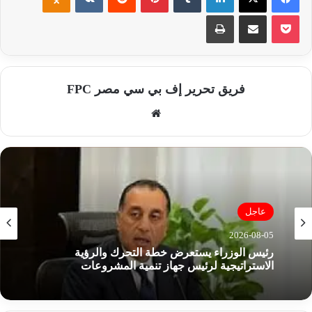
‫Pocket
مشاركة عبر البريد
طباعة
فريق تحرير إف بي سي مصر FPC
موق
ع
الوي
ب
عاجل
2026-08-05
رئيس الوزراء يستعرض خطة التحرك والرؤية
الاستراتيجية لرئيس جهاز تنمية المشروعات