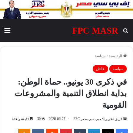
FPC MASR
بحث عن
الق
الرئيسية
/
سياسة
سياسة
عاجل
في ذكرى 30 يونيو.. حماة الوطن:
بداية انطلاق التنمية والمشروعات
القومية
فريق تحرير إف بي سي مصر FPC
2026-06-27
30
دقيقة واحدة
فيسبوك
‫X
لينكدإن
‏Tumblr
بينتيريست
‏Reddit
‏VKontakte
Odnoklassniki