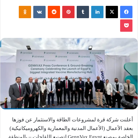
فيسبوك
‫X
لينكدإن
‏Tumblr
بينتيريست
‏Reddit
‏VKontakte
Odnoklassniki
‫Pocket
أعلنت شركة قرة لمشروعات الطاقة والاستثمار عن فوزها
بعقد الأعمال (الأعمال المدنية والمعمارية والكهروميكانيكية)
الخاصة بمصنع GennVax Egypt لتصنيع اللقاحات – بالمنطقة