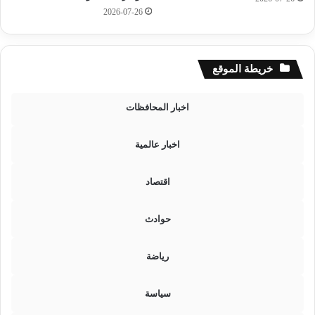
ح
2026-07-26
ن
ي
م
ث
خريطة الموقع
ل
أ
ح
اخبار المحافظات
د
ا
اخبار عالمية
ل
ع
و
اقتصاد
ا
م
حوادث
ل
ا
ل
رياضة
ر
ئ
سياسة
ي
س