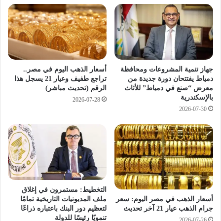
ن
:
ي
ت
هً
ر
ا
ا
ل
ج
ع
ع
ي
أ
أسعار الذهب اليوم في مصر..
جهاز تنمية المشروعات ومحافظة
ا
س
تراجع طفيف وعيار 21 يسجل هذا
دمياط يفتتحان دورة جديدة من
ر
الرقم (تحديث مباشر)
معرض “صنع في دمياط” للأثاث
ع
بالإسكندرية
2
ا
2026-07-28
1
ر
2026-07-30
ا
ل
ط
ا
ق
ة
و
التخطيط: مستمرون في إغلاق
ا
ملف المديونيات التاريخية تمامًا
أسعار الذهب في مصر اليوم: سعر
ل
لتعظيم دور البنك باعتباره ذراعًا
جرام الذهب عيار 21 آخر تحديث
ش
تنمويًا رئيسًا للدولة
2026-07-26