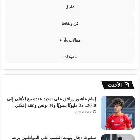
ي
عاجل
ة
ل
فن وثقافة
خ
ف
ض
مقالات وآراء
ت
ك
منوعات
ل
ف
ة
ا
ل
الأحدث
ا
س
إمام عاشور يوافق على تمديد عقده مع الأهلي إلى
ت
2030.. 25 مليونًا سنويًا و10 بونص وعقد إعلاني
ي
2026-08-08
ر
ا
د
سقوط دجال بتهمة النصب على المواطنين بزعم