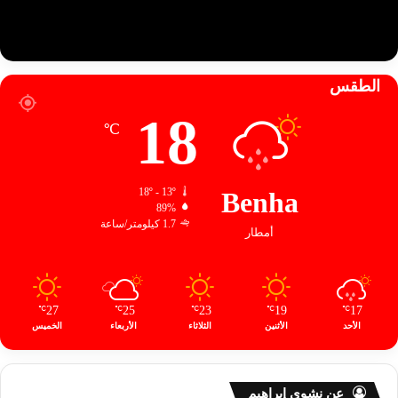
الطقس
18
℃
18º - 13º
Benha
89%
1.7 كيلومتر/ساعة
أمطار
27
25
23
19
17
℃
℃
℃
℃
℃
الأحد
الأثنين
الثلاثاء
الأربعاء
الخميس
عن نشوى إبراهيم