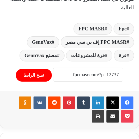
العالية.
FPC MASR
Fpc
FPC MASR إف بي سي مصر
GennVax
قرة
قرة للمشروعات
مصنع GennVax
نسخ الرابط
فيسبوك
‫X
لينكدإن
‏Tumblr
بينتيريست
‏Reddit
‏VKontakte
Odnoklassniki
‫Pocket
مشاركة عبر البريد
طباعة