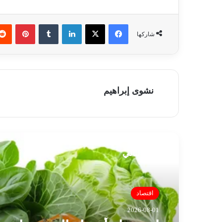
فيسبوك
‫X
لينكدإن
‏Tumblr
بينتيريست
شاركها
نشوى إبراهيم
أقرأ التالي
اقتصاد
2026-08-01