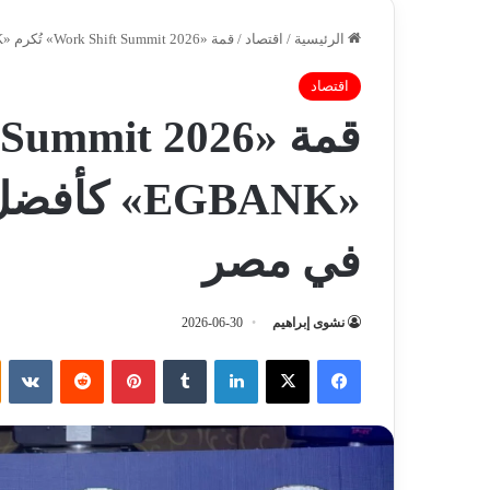
الرئيسية
/
اقتصاد
/
قمة «Work Shift Summit 2026» تُكرم «EGBANK» كأفضل بنك داعم للفريلانسرز في مصر
اقتصاد
«EGBANK» 
في مصر
نشوى إبراهيم
2026-06-30
فيسبوك
‫X
لينكدإن
‏Tumblr
بينتيريست
‏Reddit
‏VKontakte