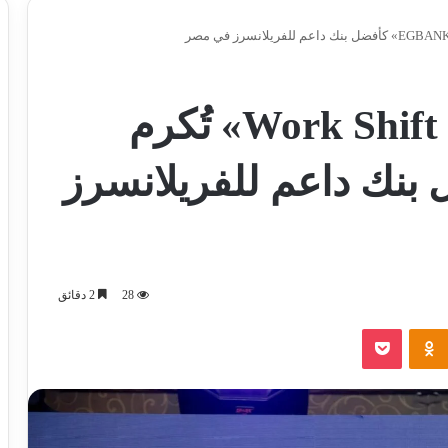
قمة «Work Shift Summit 2026» تُكرم
كأفضل بنك داعم للفريلانسرز
28
2 دقائق
‫Pocket
Odnoklassniki