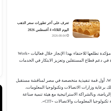
تعرف على آخر تطورات سعر الذهب
اليوم الثلاثاء 4 أغسطس 2026
2026-08-04
وأعربت القمة عن اعتزازها بتكريم «EGBANK»، مؤكدة تطلعها للاحتفاء بهذا الإنجاز خلال فعاليات «Work
لنماذج الرائدة في دعم قطاع المستقلين وتعزيز الابتكار في الخدمات
وانطلقت اليوم الأحد فعاليات قمة WorkShift 2026، أول قمة تنفيذية متخصصة في مصر لمناقشة مستقبل
لك برعاية وزارات الاتصالات وتكنولوجيا المعلومات،
لرياضة، وبالشراكة الاستراتيجية مع هيئة تنمية صناعة
نولوجيا المعلومات والاتصالات «CIT».