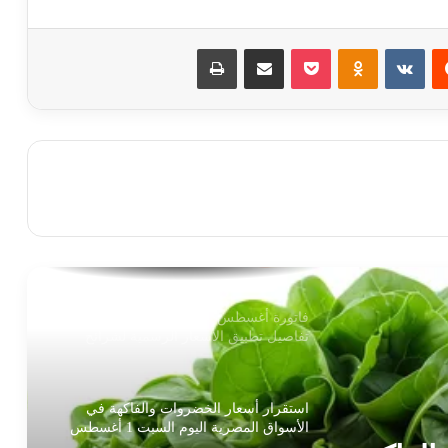
جهاز تنمية المشروعات ومحافظة دمياط
‏Reddit
‏VKontakte
Odnoklassniki
‫Pocket
مشاركة عبر البريد
طباعة
يفتتحان دورة جديدة من معرض “صنع في
دمياط” للأثاث بالإسكندرية
سعر الدولار الأمريكي والعملات الأجنبية
أمام الجنيه المصري اليوم الاثنين
استقرار أسعار الذهب في مصر اليوم الإثنين
3 أغسطس 2026 وسط ترقب الأسواق
العالمية
فاتورة أغسطس تحمل الزيادة الجديدة..
تفاصيل تطبيق الأسعار الرسمية لشرائح
الكهرباء
استقرار أسعار الخضروات والفاكهة في
الأسواق المصرية اليوم السبت 1 أغسطس
2026