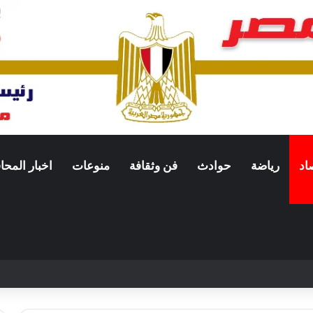
اد
رياضة
حوادث
فن وثقافة
منوعات
اخبار المح