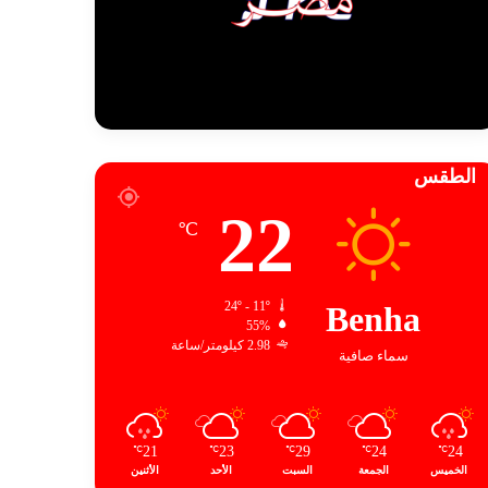
الطقس
22
℃
24º - 11º
Benha
55%
2.98 كيلومتر/ساعة
سماء صافية
21
23
29
24
24
℃
℃
℃
℃
℃
الخميس
الجمعة
السبت
الأحد
الأثنين