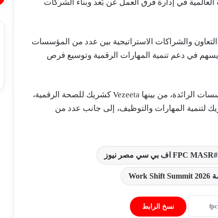
عالمية في إدارة فرق العمل عن بُعد وبناء الشركات
لتعاون والشراكات الاستراتيجية بين عدد من المؤسسات
يسهم في دعم تنمية المهارات الرقمية وتوسيع فرص
استقرار أسعار الخضروات والفاكهة في
الأسواق المصرية اليوم السبت 1 أغسطس
2026
وشارك في رعاية القمة عدد من الشركات والمؤسسات الرائدة، من بينها Vezeeta كشريك للصحة الرقمية،
Tech كشريك استراتيجي، وiCareer كشريك لتنمية المهارات والتوظيف، إلى جانب عدد من
تباين أسعار الحديد وتراجع الأسمنت في
الأسواق المصرية اليوم السبت 1 أغسطس
2026
استقرار سعر الدولار أمام الجنيه المصري
FPC MASR اف بي سي مصر نيوز
اليوم السبت 1 أغسطس 2026
Work Shift Su
استقرار أسعار الذهب اليوم السبت
1/8/2026 بمستهل التعاملات
نسخ الرابط