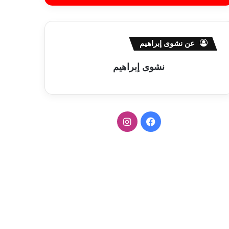
عن نشوى إبراهيم
نشوى إبراهيم
ف
ا
ي
ن
س
س
ب
ت
و
ق
ك
ر