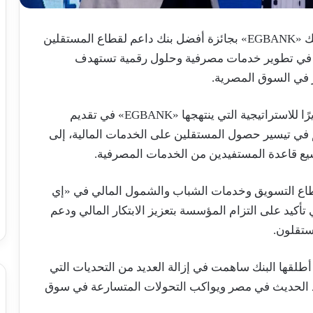
أعلنت قمة «Work Shift Summit 2026» تكريم بنك «EGBANK» بجائزة أفضل بنك داعم لقطاع المستقلين
ر لعام 2026، تقديرًا لدوره في تطوير خدمات مصرفية وحلول رقمية تستهدف
ر في السوق المصرية.
وأوضحت الجهة المنظمة أن هذا التكريم يأتي تقديرًا للاستراتيجية التي ينتهجها «EGBANK» في تقديم
في تيسير حصول المستقلين على الخدمات المالية، إلى
ع قاعدة المستفيدين من الخدمات المصرفية.
طاع التسويق وخدمات الشباب والشمول المالي في «إي
 تأكيد على التزام المؤسسة بتعزيز الابتكار المالي ودعم
ستقلون.
أن المبادرات التي أطلقها البنك ساهمت في إزالة العديد من التحديات التي
صاد الحديث في مصر ويواكب التحولات المتسارعة في سوق