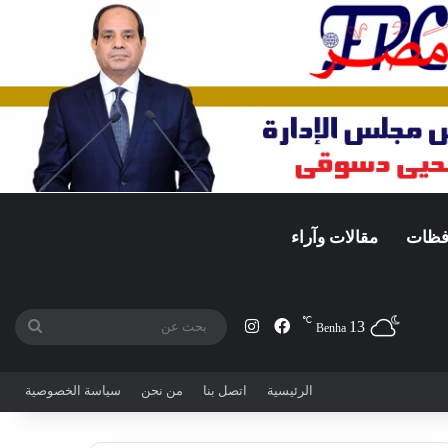
افظات
مقالات وآراء
℃
13
فيسبوك
انستقرام
بحث
Benha
عن
الرئيسية
اتصل بنا
من نحن
سياسة الخصوصية