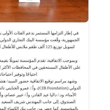
في إطار التزامها المستمر بدعم الفئات الأولى ب
لتمويل توزيع 125 ألف طقم ملابس ل
«
على الأطفال المستحقين في المحافظات الأكثر احت
احتياجًا وتوفير احتياج
وشهد مراسم توقيع الاتفاقية حضور السيد/ هش
الدولي (CIB Foundation)، وأ./
الأمناء، ود./ داليا عبد القادر، وأ./ عبير عصام، 
الصندوق، إلى جانب المهندس شريف السعيد م
بالمؤسسة. كما حضر من جانب بنك الكساء الم