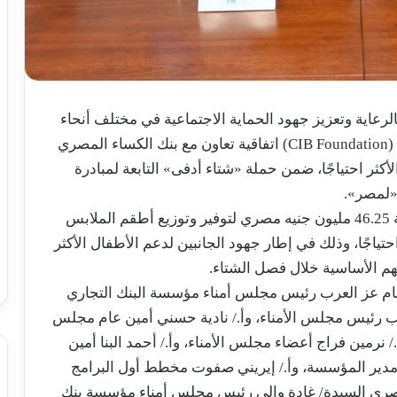
الرعاية وتعزيز جهود الحماية الاجتماعية في مختلف أنحاء
الجمهورية، وقّعت مؤسسة البنك التجاري الدولي (CIB Foundation) اتفاقية تعاون مع بنك الكساء المصري
لأطفال الأكثر احتياجًا، ضمن حملة «شتاء أدفى» التابعة لمبادرة
لمصر».
وبموجب الاتفاقية، تقدم المؤسسة تمويلًا بقيمة 46.25 مليون جنيه مصري لتوفير وتوزيع أطقم الملابس
ياجًا، وذلك في إطار جهود الجانبين لدعم الأطفال الأكثر
اتهم الأساسية خلال فصل الشتاء.
ام عز العرب رئيس مجلس أمناء مؤسسة البنك التجاري
 عمرو الجنايني نائب رئيس مجلس الأمناء، وأ./ نادية حسني أمين عام مجلس
وأ./ نرمين فراج أعضاء مجلس الأمناء، وأ./ أحمد البنا أمين
دير المؤسسة، وأ./ إيريني صفوت مخطط أول البرامج
صري السيدة/ غادة والي رئيس مجلس أمناء مؤسسة بنك