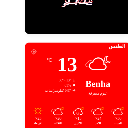
الطقس
13
℃
30º - 13º
Benha
61%
0.97 كيلومتر/ساعة
غيوم متفرقة
23
20
15
24
30
℃
℃
℃
℃
℃
السبت
الأحد
الأثنين
الثلاثاء
الأربعاء