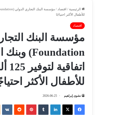
الرئيسية
/
اقتصاد
/
للأطفال الأكثر احتياجًا
اقتصاد
Foundation
اتفاق
للأطفال الأكثر احتياجً
نشوى إبراهيم
2026-06-25
فيسبوك
‫X
لينكدإن
‏Tumblr
بينتيريست
‏Reddit
‏VKontakte