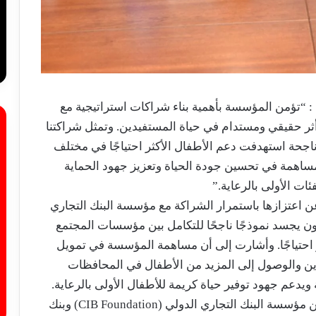
: “تؤمن المؤسسة بأهمية بناء شراكات استراتيجية مع
ر حقيقي ومستدام في حياة المستفيدين. وتمثل شراكتنا
ناجحة استهدفت دعم الأطفال الأكثر احتياجًا في مختلف
ساهمة في تحسين جودة الحياة وتعزيز جهود الحماية
ئات الأولى بالرعاية.”
ن اعتزازها باستمرار الشراكة مع مؤسسة البنك التجاري
ؤكدة أن هذا التعاون يجسد نموذجًا ناجحًا للتكامل بين مؤسسات المجتمع
 احتياجًا. وأشارت إلى أن مساهمة المؤسسة في تمويل
ن والوصول إلى المزيد من الأطفال في المحافظات
ويدعم جهود توفير حياة كريمة للأطفال الأولى بالرعاية.
وتعكس هذه الاتفاقية استمرار التعاون المثمر بين مؤسسة البنك التجاري الدولي (CIB Foundation) وبنك