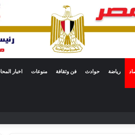
اد
رياضة
حوادث
فن وثقافة
منوعات
اخبار المح