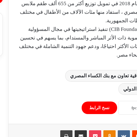
الكساء المصري، حيث ساهمت المؤسسة منذ عام 2018 في تمويل توزيع أكثر من 655 ألف طقم ملابس
يل تجاوز 142.2 مليون جنيه مصري ، استفاد منها مئات الآلاف من الأطفال في مختلف
ت الجمهورية.
وتواصل مؤسسة البنك التجاري الدولي (CIB Foundation) تنفيذ استراتيجيتها في مجال المسؤولية
نموية ذات الأثر المباشر والمستدام، بما يسهم في تحسين
ات الأكثر احتياجًا، ودعم جهود التنمية الشاملة في مختلف
نحاء مصر.
فاتورة أغسطس تحمل الزيادة الجديدة..
اقية تعاون مع بنك الكساء المصري
تفاصيل تطبيق الأسعار الرسمية لشرائح
الكهرباء
الدولي
استقرار أسعار الخضروات والفاكهة في
الأسواق المصرية اليوم السبت 1 أغسطس
نسخ الرابط
2026
تباين أسعار الحديد وتراجع الأسمنت في
‏Reddit
‏VKontakte
Odnoklassniki
‫Pocket
مشاركة عبر البريد
طباعة
الأسواق المصرية اليوم السبت 1 أغسطس