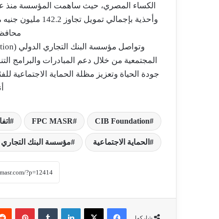
وأحذية بإجمالي تمو
محافظا
المجتمعية من خلال دعم المبادرات والبرامج الت
جودة الحياة وتعزيز مظلة الحماية الاجتماعية للفئ
أ
CIB Foundation
FPC MASR
اتف
الحماية الاجتماعية
مؤسسة البنك التجاري 
فيسبوك
‫X
لينكدإن
‏Tumblr
بينتيريست
شاركها