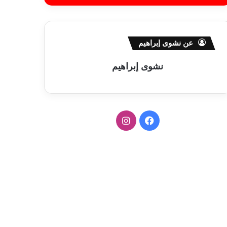
عن نشوى إبراهيم
نشوى إبراهيم
ف
ا
ي
ن
س
س
ب
ت
و
ق
ك
ر