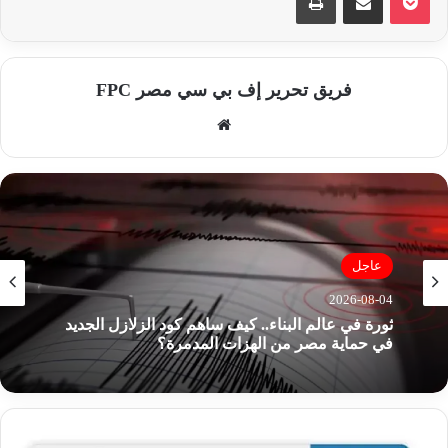
فريق تحرير إف بي سي مصر FPC
موق
ع
الوي
ب
عاجل
2026-08-04
ثورة في عالم البناء.. كيف ساهم كود الزلازل الجديد
في حماية مصر من الهزات المدمرة؟
ن