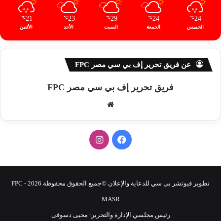
21
23
29
24
24
℃
℃
℃
℃
℃
الخميس
الجمعة
السبت
الأحد
الأثنين
عن فريق تحرير إف بي سي مصر FPC
فريق تحرير إف بي سي مصر FPC
موق
ع
الوي
ف
ا
ب
ي
ن
س
س
تطوير فيوتشر بي سي للدعاية والإعلان ©جميع الحقوق محفوظة 2026 - FPC
ب
ت
MASR
رئيس مجلسي الإدارة والتحرير: محيى دسوقى
و
ق