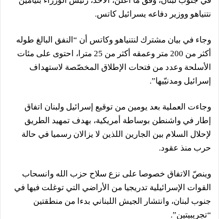
في جنوب لبنان، وفق ما أعلن، الأحد، رئيس الوزراء بنيامين
نتنياهو ووزير دفاعه يسرائيل كاتس.
وجاء في بيان مشترك لنتنياهو وكاتس أن “النفق البالغ طوله
أكثر من 200 متر وعمقه أكثر من 25 مترا، احتوى على مئات
الأسلحة وعدد من فتحات الإطلاق المخصّصة لاستهداف
إسرائيل ومدنيّيها”.
وجاءت العملية بعد يومين من توقيع إسرائيل ولبنان اتفاق
إطار في واشنطن بوساطة أمريكية، بهدف تمهيد الطريق
لإحلال السلام بين الجارين اللذين لا يزالان رسميا في حالة
حرب منذ عقود.
وينصّ الاتفاق خصوصا على نزع سلاح حزب الله وانسحاب
القوات الإسرائيلية تدريجيا من الأراضي التي توغلت فيها في
جنوب لبنان، وانتشار الجيش اللبناني بدءا من منطقتين
“تجريبيتين”.