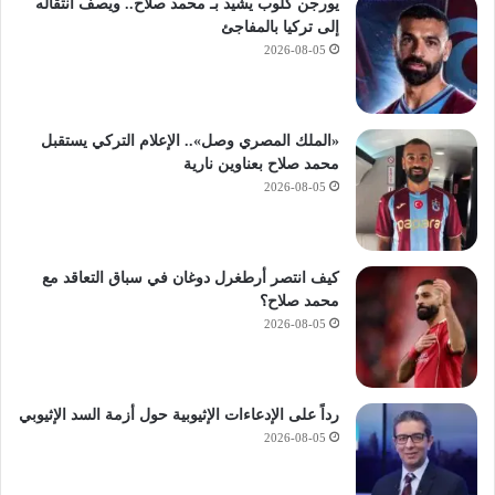
يورجن كلوب يشيد بـ محمد صلاح.. ويصف انتقاله
ي
إلى تركيا بالمفاجئ
ن
2026-08-05
ه
ا
ي
ة
«الملك المصري وصل».. الإعلام التركي يستقبل
ا
محمد صلاح بعناوين نارية
ل
2026-08-05
ع
ا
م
ا
كيف انتصر أرطغرل دوغان في سباق التعاقد مع
ل
محمد صلاح؟
د
2026-08-05
ر
ا
س
ي
رداً على الإدعاءات الإثيوبية حول أزمة السد الإثيوبي
2026-08-05