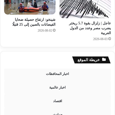
ا
ا
ر
ج
ة
ي
و
شينخو: ارتفاع حصيلة ضحايا
ع
ا
عاجل | زلزال بقوة 5.7 ريختر
الفيضانات بالصين إلى 25 قتيلًا
ت
ل
يضرب مصر وعدد من الدول
2026-08-02
م
د
العربية
د
ر
2026-08-03
ن
ج
ت
ة
ي
ا
ج
ل
خريطة الموقع
ة
م
ا
ح
اخبار المحافظات
ل
س
ش
و
ه
س
اخبار عالمية
ا
ة
د
ب
اقتصاد
ة
ا
ا
ل
ل
ق
حوادث