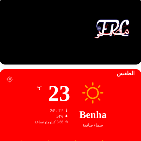
الطقس
23
℃
24º - 11º
Benha
54%
3.66 كيلومتر/ساعة
سماء صافية