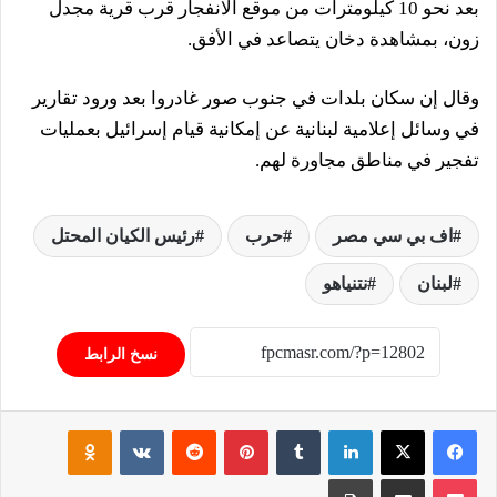
بعد نحو 10 كيلومترات من موقع الانفجار قرب قرية مجدل
زون، بمشاهدة دخان يتصاعد في الأفق.
وقال إن سكان بلدات في جنوب صور غادروا بعد ورود تقارير
في وسائل إعلامية لبنانية عن إمكانية قيام إسرائيل بعمليات
تفجير في مناطق مجاورة لهم.
اف بي سي مصر
حرب
رئيس الكيان المحتل
لبنان
نتنياهو
نسخ الرابط
فيسبوك
‫X
لينكدإن
‏Tumblr
بينتيريست
‏Reddit
‏VKontakte
Odnoklassniki
‫Pocket
مشاركة عبر البريد
طباعة