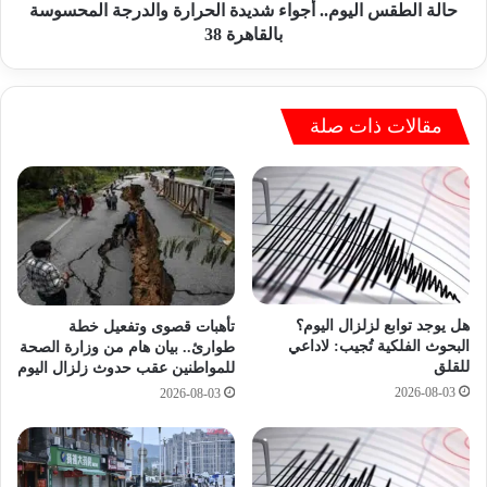
0
ا
حالة الطقس اليوم.. أجواء شديدة الحرارة والدرجة المحسوسة
2
ل
بالقاهرة 38
6
ي
س
و
و
م
ه
.
مقالات ذات صلة
ا
.
ج
أ
:
ج
ا
و
ل
ا
ي
ء
و
ش
م
د
هل يوجد توابع لزلزال اليوم؟
م
تأهبات قصوى وتفعيل خطة
ي
البحوث الفلكية تُجيب: لاداعي
طوارئ.. بيان هام من وزارة الصحة
ح
د
للقلق
للمواطنين عقب حدوث زلزال اليوم
ا
ة
2026-08-03
2026-08-03
ف
ا
ظ
ل
س
ح
و
ر
ه