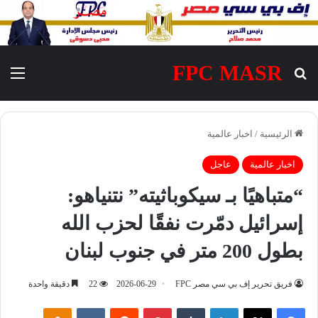
FPC MASR
بحث عن
الق
الرئيسية
/
اخبار عالمية
اخبار عالمية
عاجل
“متباهيًا بـ سيكوباثيته” نتنياهو:
إسرائيل دمّرت نفقًا لحزب الله
بطول 200 متر في جنوب لبنان
فريق تحرير إف بي سي مصر FPC
2026-06-29
22
دقيقة واحدة
فيسبوك
‫X
لينكدإن
‏Tumblr
بينتيريست
‏Reddit
‏VKontakte
Odnoklassniki