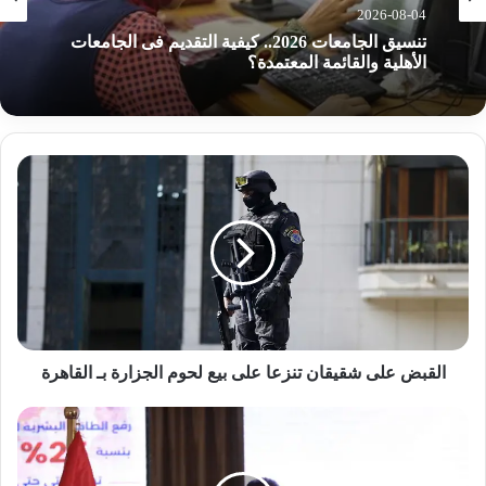
2026-08-04
تنسيق الجامعات 2026.. كيفية التقديم فى الجامعات
الأهلية والقائمة المعتمدة؟
ا
ل
ق
ب
ض
ع
ل
ى
ش
ق
القبض على شقيقان تنزعا على بيع لحوم الجزارة بـ القاهرة
ي
ق
ا
ا
ل
ن
ص
ت