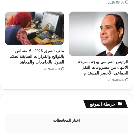
2026-08-03
ب
ر
ـ
ي
ا
ة
ل
ل
ق
ر
ا
ع
ه
ا
ر
ي
ملف تنسيق 2026.. لا مساس
ة
ة
باللوائح والقرارات السابقة تحكم
أ
الرئيس السيسي يوجه بسرعة
القبول بالجامعات والمعاهد
ط
الانتهاء من مشروعات النقل
2026-08-01
ف
الجماعي الأخضر المستدام
ا
2026-08-02
ل
ا
ل
س
خريطة الموقع
ك
ر
اخبار المحافظات
ي