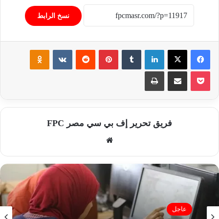
نسخ الرابط
فيسبوك
‫X
لينكدإن
‏Tumblr
بينتيريست
‏Reddit
‏VKontakte
Odnoklassniki
‫Pocket
مشاركة عبر البريد
طباعة
فريق تحرير إف بي سي مصر FPC
موق
ع
الوي
ب
عاجل