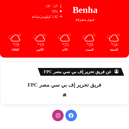
24º - 12º
Benha
78%
1.42 كيلومتر/ساعة
غيوم متفرقة
19
19
23
29
24
℃
℃
℃
℃
℃
الجمعة
السبت
الأحد
الأثنين
الثلاثاء
عن فريق تحرير إف بي سي مصر FPC
فريق تحرير إف بي سي مصر FPC
موق
ع
الوي
ف
ا
ب
ي
ن