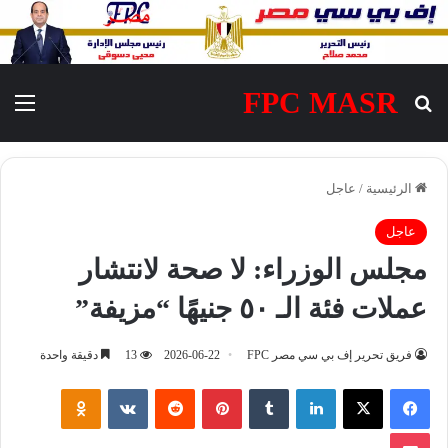
FPC MASR
بحث عن
الق
الرئيسية
/
عاجل
عاجل
مجلس الوزراء: لا صحة لانتشار
عملات فئة الـ ٥٠ جنيهًا “مزيفة”
فريق تحرير إف بي سي مصر FPC
2026-06-22
13
دقيقة واحدة
فيسبوك
‫X
لينكدإن
‏Tumblr
بينتيريست
‏Reddit
‏VKontakte
Odnoklassniki
‫Pocket