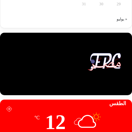
31
30
29
« يوليو
الطقس
12
℃