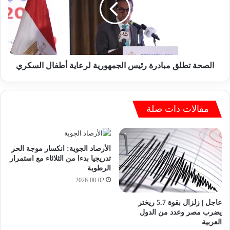
ح
ن
ة
ز
ت
ع
ط
ا
ل
ع
ق
ل
م
الصحة تطلق مبادرة رئيس الجمهورية لرعاية أطفال السكري
ى
ب
ب
ا
ي
د
ع
مقالات ذات صلة
ر
ل
ة
ح
ر
و
ئ
الأرصاد الجوية: انكسار موجة الحر
م
ي
تدريجيا بدءا من الثلاثاء مع استمرار
ا
س
الرطوبة
ل
ا
2026-08-02
ج
ل
ز
ج
عاجل | زلزال بقوة 5.7 ريختر
ا
م
يضرب مصر وعدد من الدول
ر
ه
العربية
ة
و