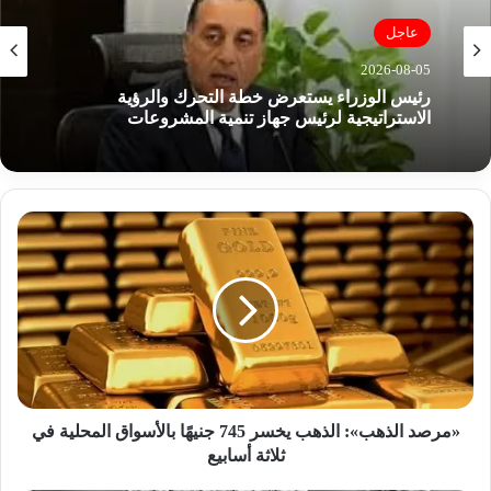
عاجل
2026-08-05
رئيس الوزراء يستعرض خطة التحرك والرؤية
الاستراتيجية لرئيس جهاز تنمية المشروعات
«
م
ر
ص
د
ا
ل
ذ
ه
ب
«مرصد الذهب»: الذهب يخسر 745 جنيهًا بالأسواق المحلية في
»
ثلاثة أسابيع
: