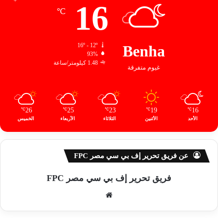
16
℃
16º - 12º
Benha
93%
1.48 كيلومتر/ساعة
غيوم متفرقة
26
25
23
19
16
℃
℃
℃
℃
℃
الأحد
الأثنين
الثلاثاء
الأربعاء
الخميس
عن فريق تحرير إف بي سي مصر FPC
فريق تحرير إف بي سي مصر FPC
موق
ع