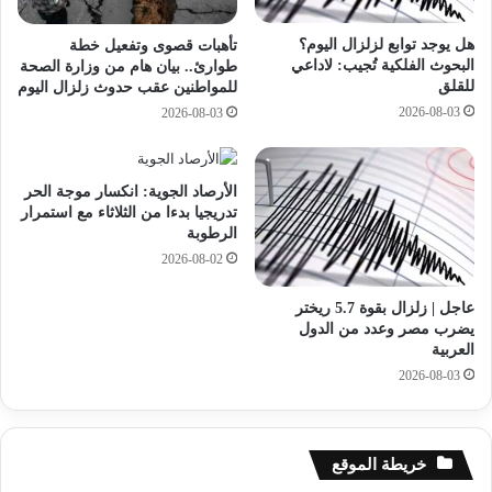
س
م
و
ن
هل يوجد توابع لزلزال اليوم؟
تأهبات قصوى وتفعيل خطة
ا
ا
البحوث الفلكية تُجيب: لاداعي
طوارئ.. بيان هام من وزارة الصحة
ق
ل
للقلق
للمواطنين عقب حدوث زلزال اليوم
ا
ح
2026-08-03
2026-08-03
ل
ش
م
ي
ح
ش
ل
و
الأرصاد الجوية: انكسار موجة الحر
ي
ا
تدريجيا بدءا من الثلاثاء مع استمرار
ة
ل
الرطوبة
ف
أ
2026-08-02
ي
ق
ث
ر
عاجل | زلزال بقوة 5.7 ريختر
ل
ا
يضرب مصر وعدد من الدول
ا
ص
العربية
ث
ا
2026-08-03
ة
ل
أ
م
س
خ
ا
د
خريطة الموقع
ب
ر