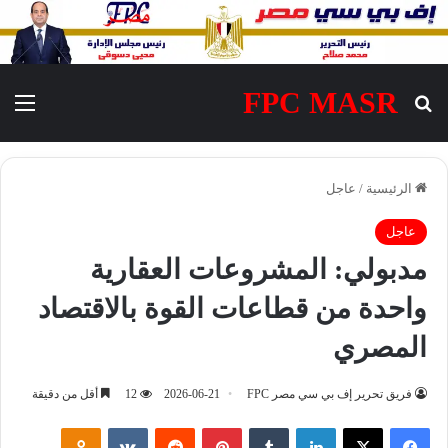
FPC MASR
بحث عن
الق
الرئيسية
/
عاجل
عاجل
مدبولي: المشروعات العقارية
واحدة من قطاعات القوة بالاقتصاد
المصري
فريق تحرير إف بي سي مصر FPC
2026-06-21
12
أقل من دقيقة
فيسبوك
‫X
لينكدإن
‏Tumblr
بينتيريست
‏Reddit
‏VKontakte
Odnoklassniki