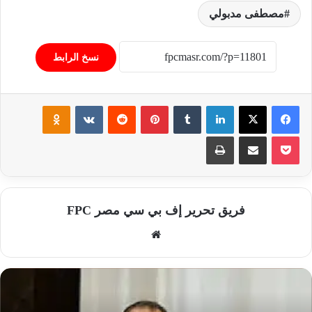
مصطفى مدبولي
نسخ الرابط
فيسبوك
‫X
لينكدإن
‏Tumblr
بينتيريست
‏Reddit
‏VKontakte
Odnoklassniki
‫Pocket
مشاركة عبر البريد
طباعة
فريق تحرير إف بي سي مصر FPC
موق
ع
الوي
ب