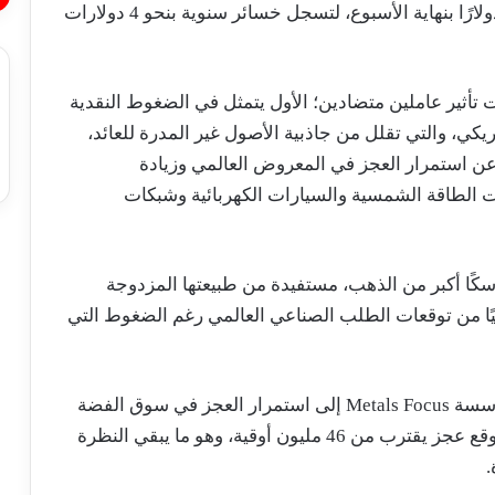
دولارًا خلال يناير الماضي، قبل أن تتراجع إلى 68 دولارًا بنهاية الأسبوع، لتسجل خسائر سنوية بنحو 4 دولارات
تأثير عاملين متضادين؛ الأول يتمثل في الضغوط النقدية
مريكي، والتي تقلل من جاذبية الأصول غير المدرة للعائد،
 عن استمرار العجز في المعروض العالمي وزيادة
 الطاقة الشمسية والسيارات الكهربائية وشبكات
ا أكبر من الذهب، مستفيدة من طبيعتها المزدوجة
يًا من توقعات الطلب الصناعي العالمي رغم الضغوط التي
وتشير بيانات معهد الفضة العالمي بالتعاون مع مؤسسة Metals Focus إلى استمرار العجز في سوق الفضة
للعام السادس على التوالي خلال عام 2026، مع توقع عجز يقترب من 46 مليون أوقية، وهو ما يبقي النظرة
.