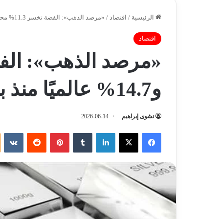
الرئيسية
/
اقتصاد
/
«مرصد الذهب»: الفضة تخسر 11.3% محليًا و14.7% عالميًا منذ بداية يونيو
اقتصاد
و14.7% عالميًا منذ بداية يونيو
نشوى إبراهيم
2026-06-14
فيسبوك
‫X
لينكدإن
‏Tumblr
بينتيريست
‏Reddit
‏VKontakte