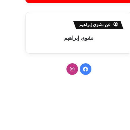
عن نشوى إبراهيم
نشوى إبراهيم
ف
ا
ي
ن
س
س
ب
ت
و
ق
ك
ر