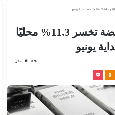
«مرصد الذهب»: الفضة تخسر 11.3% محليًا
8
3 دقائق
‫Pocket
Odnoklassniki