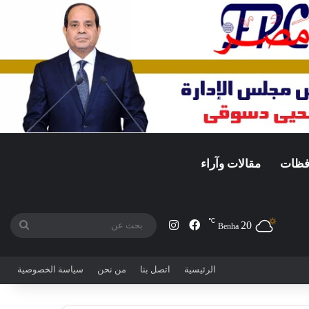
افظات
مقالات وآراء
℃
20
فيسبوك
انستقرام
بحث
Benha
عن
الرئيسية
اتصل بنا
من نحن
سياسة الخصوصية