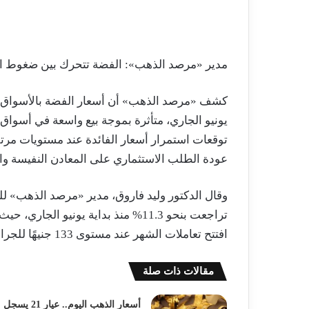
مدير «مرصد الذهب»: الفضة تتحرك بين ضغوط الف
كشف «مرصد الذهب» أن أسعار الفضة بالأسواق الم
يونيو الجاري، متأثرة بموجة بيع واسعة في أسواق 
توقعات استمرار أسعار الفائدة عند مستويات مرتف
عودة الطلب الاستثماري على المعادن النفيسة وال
وقال الدكتور وليد فاروق، مدير «مرصد الذهب» لل
افتتح تعاملات الشهر عند مستوى 133 جنيهًا للجرام، وتراجع إلى 118 جنيهًا بنهاية الأسبوع الماضي.
مقالات ذات صلة
أسعار الذهب اليوم.. عيار 21 يسجل