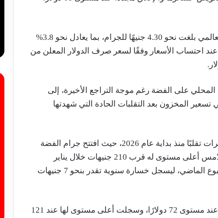
وأوضح أن الفجوة السعرية بين السعر المحلي والعالمي بلغت نحو 4.30 جنيهًا للجرام، بما يعادل نحو 3.8%
عند احتساب الأسعار وفقًا لسعر صرف الدولار المعلن من
لمحلي على الفضة رغم موجة التراجع الأخيرة، إلى
ي تسعير المخزون بعد التقلبات الحادة التي شهدتها
وقال فاروق إن الفضة سجلت واحدة من أكثر الفترات تقلبًا منذ بداية عام 2026، حيث افتتح جرام الفضة
عيار 999 تعاملات العام عند مستوى 125 جنيهًا، ولامس أعلى مستوى له قرب 210 جنيهات خلال يناير
الماضي، قبل أن يتراجع إلى 118 جنيهًا بنهاية الأسبوع الماضي، ليسجل خسارة سنوية تقدر بنحو 7 جنيهات
وأضاف أن الأوقية العالمية افتتحت تعاملات العام عند مستوى 72 دولارًا، وسجلت أعلى مستوى لها عند 121