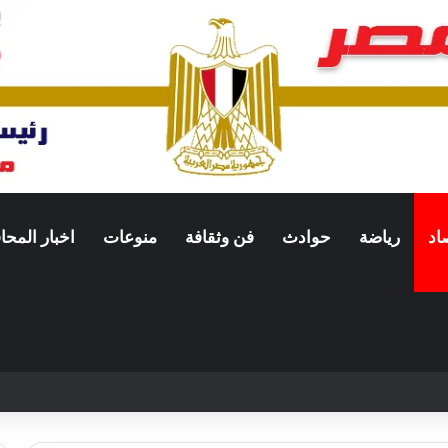
اد
رياضة
حوادث
فن وثقافة
منوعات
اخبار المح