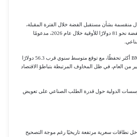
ال منقسمة بشأن مستقبل الفضة خلال الفترة المقبلة،
حيث رجح بنك JPMorgan أن يبلغ متوسط سعر الفضة نحو 81 دولارًا للأوقية خلال عام 2026، مدعومًا
ناعي.
في المقابل، جاءت تقديرات BMO Capital Markets أكثر تحفظًا، مع توقع متوسط سنوي قرب 56.3 دولارًا
ارًا خلال الربع الأخير من العام، في ظل المخاوف المرتبطة بتباطؤ الاقتصاد
لمؤسسات الدولية حول قدرة الطلب الصناعي على تعويض
ل نطاقات سعرية مرتفعة تاريخيًا رغم موجة التصحيح