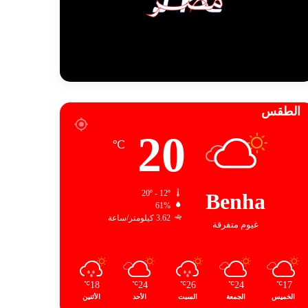
الطقس
20
℃
20º - 12º
Benha
61%
3.62 كيلومتر/ساعة
غيوم متفرقة
18
24
26
24
17
℃
℃
℃
℃
℃
الخميس
الجمعة
السبت
الأحد
الأثنين