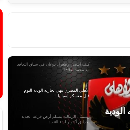
القصة الكاملة لأزمة خوان بيزيرا والزمالك
أزمة القيد تحتم القرار.. إدارة الزمالك ترفع
شعار “لا رحيل لأي لاعب” في الميركاتو
الحالي
كيف انتصر أرطغرل دوغان في سباق التعاقد
مع محمد صلاح؟
الأهلي المصري ينهي تجاربه الودية اليوم
قبل معسكر إسبانيا
الودية
رسميًا.. الزمالك يتسلم أرض فرعه الجديد
بحدائق أكتوبر لبدء التنفيذ