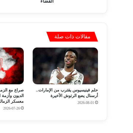
ا
القضاء
ل
ح
ك
و
م
مقالات ذات صلة
ة
.
.
و
ز
ي
ر
ة
ا
صراع مع الزمن 
حلم فينيسيوس يقترب من الإمارات..
ل
الديون وأزمة ا
أرسنال يضع الرتوش الأخيرة
ث
معسكر الزمال
2026-08-01
ق
2026-07-26
ا
ف
ة
ت