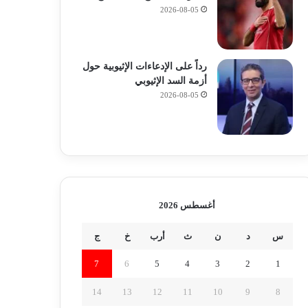
2026-08-05
رداً على الإدعاءات الإثيوبية حول
أزمة السد الإثيوبي
2026-08-05
أغسطس 2026
س
د
ن
ث
أرب
خ
ج
7
6
5
4
3
2
1
14
13
12
11
10
9
8