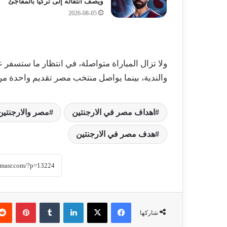
ويصف انتقاله إلى تركيا بالمفاجئ
2026-08-05
ولا تزال المباراة متواصلة، في انتظار ما ستسفر ع
والندية، بينما يواصل منتخب مصر تقديم واحدة من
اهداف مصر في الارجنتين
مصر والارجنتين
هدف مصر في الارجنتين
فيسبوك
‫X
لينكدإن
‏Tumblr
بينتيريست
شاركها