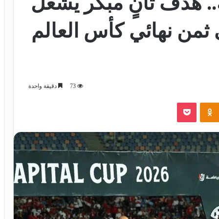
. هدف ثانٍ مبكر يشعل
 ثمن نهائي كأس العالم
73
دقيقة واحدة
‫Pocket
Odnoklassniki