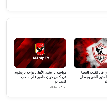
ر
ا
كيف انتصر أرطغرل دوغان في سباق التعاقد
ل
مع محمد صلاح؟
ذ
ه
ب
الأهلي المصري ينهي تجاربه الودية اليوم
ا
قبل معسكر إسبانيا
ل
ي
و
رسميًا.. الزمالك يتسلم أرض فرعه الجديد
م
بحدائق أكتوبر لبدء التنفيذ
و
ع
ي
ا
أوجستين منصور يعود لحسابات الأهلي
في القلعة البيضاء..
مواجهة تاريخية: الأهلي يواجه برشلونة
ر
مستغلاً ميزة اللاعب المحلي
لمدير الفني يجمدان
في كأس خوان جامبر على ملعب
2
ك
كامب نو
1
2026-07-26
ي
من العقد الأول إلى الحاضر.. مقارنة رقمية
ح
ساخنة بين مبابي ورونالدو في ريال مدريد
ا
ف