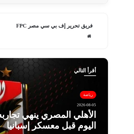
فريق تحرير إف بي سي مصر FPC
موق
ع
الوي
ب
أقرأ التالي
رياضة
2026-08-05
الأهلي المصري ينهي تجاربه 
اليوم قبل معسكر إسبانيا