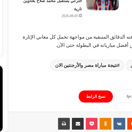
التركي يستقبل محمد صلاح بعناوين
نارية
2026-08-05
نه الدقائق المتبقية من مواجهة تحمل كل معاني الإثارة
 أفضل مبارياته في البطولة حتى الآن.
نتيجة مباراة مصر والأرجنتين الان
أوجستين منصور يعود لحسابات الأهلي
مستغلاً ميزة اللاعب المحلي
نسخ الرابط
من العقد الأول إلى الحاضر.. مقارنة رقمية
ساخنة بين مبابي ورونالدو في ريال مدريد
‏Reddit
‏VKontakte
Odnoklassniki
‫Pocket
مشاركة عبر البريد
طباعة
صفقات من ذهب.. كوناتي وسيلفا على
عرش ميركاتو صيف 2026