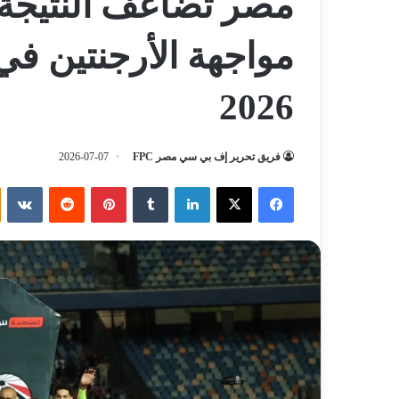
مصر تضاعف النتيجة.
مواجهة الأرجنتين في
2026
فريق تحرير إف بي سي مصر FPC
2026-07-07
فيسبوك
‫X
لينكدإن
‏Tumblr
بينتيريست
‏Reddit
‏VKontakte