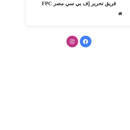
فريق تحرير إف بي سي مصر FPC
موق
ع
الوي
ب
ف
ا
ي
ن
س
س
ب
ت
و
ق
ك
ر
ا
م