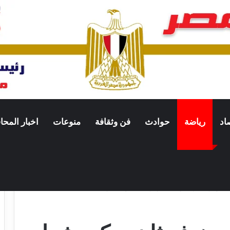
اد
رياضة
حوادث
فن وثقافة
منوعات
اخبار المح
واجهة الأرجنتين في ثمن نهائي كأس العالم 2026