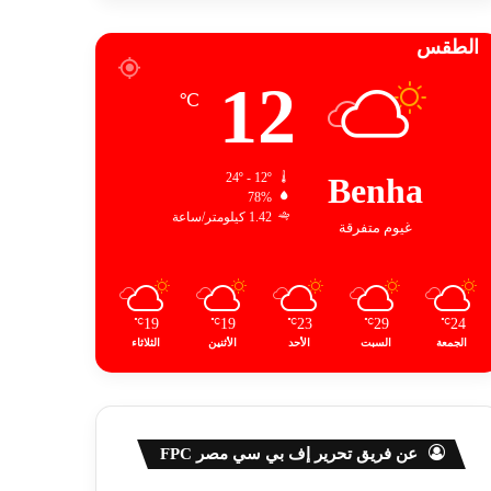
الطقس
12
℃
24º - 12º
Benha
78%
1.42 كيلومتر/ساعة
غيوم متفرقة
19
19
23
29
24
℃
℃
℃
℃
℃
الجمعة
السبت
الأحد
الأثنين
الثلاثاء
عن فريق تحرير إف بي سي مصر FPC