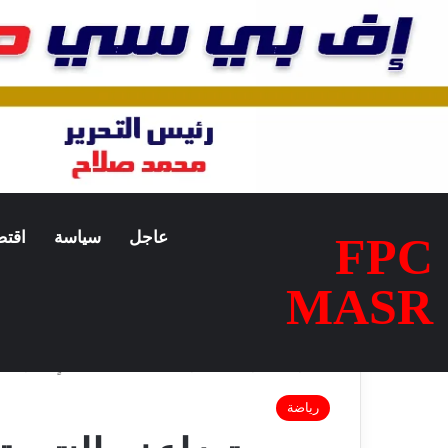
عاجل
سياسة
اقتص
FPC
الجمعة, أغسطس 7 2026
MASR
الرئيسية
/
رياضة
/
مصر تضاعف النتيجة.. هدف ثانٍ مبكر يشعل م
رياضة