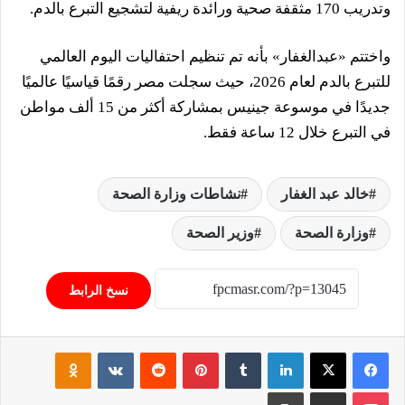
وتدريب 170 مثقفة صحية ورائدة ريفية لتشجيع التبرع بالدم.
واختتم «عبدالغفار» بأنه تم تنظيم احتفاليات اليوم العالمي
للتبرع بالدم لعام 2026، حيث سجلت مصر رقمًا قياسيًا عالميًا
جديدًا في موسوعة جينيس بمشاركة أكثر من 15 ألف مواطن
في التبرع خلال 12 ساعة فقط.
خالد عبد الغفار
نشاطات وزارة الصحة
وزارة الصحة
وزير الصحة
نسخ الرابط
فيسبوك
‫X
لينكدإن
‏Tumblr
بينتيريست
‏Reddit
‏VKontakte
Odnoklassniki
‫Pocket
مشاركة عبر البريد
طباعة