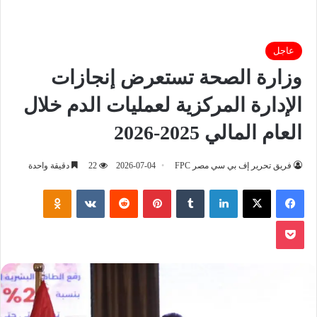
عاجل
وزارة الصحة تستعرض إنجازات
الإدارة المركزية لعمليات الدم خلال
العام المالي 2025-2026
فريق تحرير إف بي سي مصر FPC
2026-07-04
22
دقيقة واحدة
فيسبوك
‫X
لينكدإن
‏Tumblr
بينتيريست
‏Reddit
‏VKontakte
Odnoklassniki
‫Pocket