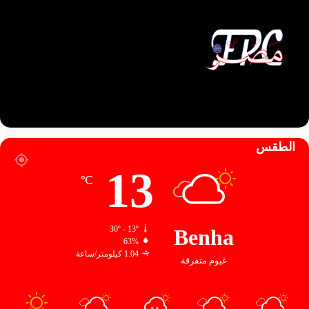
الطقس
13
℃
30º - 13º
Benha
63%
1.04 كيلومتر/ساعة
غيوم متفرقة