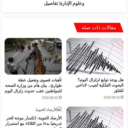
ا
ل
وعلوم الإدارة| تفاصيل
ل
ت
ح
ق
د
د
ي
ي
مقالات ذات صلة
د
م
و
ب
ا
ج
ل
ا
أ
م
س
ع
م
ة
ن
م
هل يوجد توابع لزلزال اليوم؟
تأهبات قصوى وتفعيل خطة
ت
ص
البحوث الفلكية تُجيب: لاداعي
طوارئ.. بيان هام من وزارة الصحة
و
ر
للقلق
للمواطنين عقب حدوث زلزال اليوم
م
ا
2026-08-03
2026-08-03
و
ل
ا
ج
د
د
ا
ي
الأرصاد الجوية: انكسار موجة الحر
ل
د
تدريجيا بدءا من الثلاثاء مع استمرار