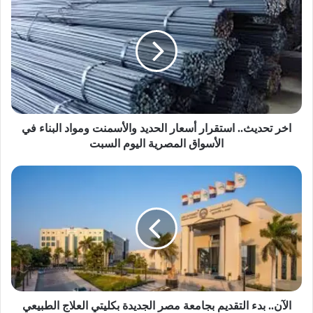
خ
ر
ت
ح
د
ي
ث
.
.
اخر تحديث.. استقرار أسعار الحديد والأسمنت ومواد البناء في
ا
الأسواق المصرية اليوم السبت
س
ت
ا
ق
ل
ر
آ
ا
ن
ر
.
أ
.
س
ب
ع
د
ا
ء
ر
ا
الآن.. بدء التقديم بجامعة مصر الجديدة بكليتي العلاج الطبيعي