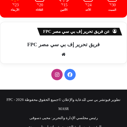
23
20
15
24
30
℃
℃
℃
℃
℃
السبت
الأحد
الأثنين
الثلاثاء
الأربعاء
عن فريق تحرير إف بي سي مصر FPC
فريق تحرير إف بي سي مصر FPC
موق
ع
الوي
ف
ا
ب
ي
ن
س
س
تطوير فيوتشر بي سي للدعاية والإعلان ©جميع الحقوق محفوظة 2026 - FPC
ب
ت
MASR
رئيس مجلسي الإدارة والتحرير: محيى دسوقى
و
ق
الرئيسية
سياسة الخصوصية
اتصل بنا
من نحن