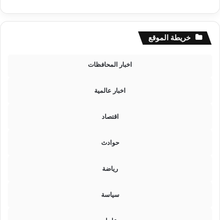
ي
ن
و
س
خريطة الموقع
ط
ض
غ
اخبار المحافظات
و
ط
اخبار عالمية
ا
ل
ف
اقتصاد
ا
ئ
حوادث
د
ة
و
رياضة
ا
ر
سياسة
ت
ف
ا