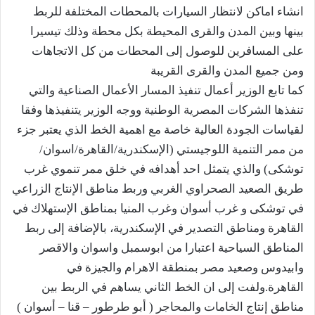
انشاء اماكن لانتظار السيارات بالمحطات المختلفة للربط
بينها وبين المدن والقرى المحيطة بكل محطة وذلك تيسيرا
على المسافرين للوصول إلى المحطات من كل الاتجاهات
ومن جميع المدن والقرى القريبة
كما تابع الوزير أعمال تنفيذ المسار الأعمال الصناعية والتي
تنفذها الشركات المصرية الوطنية ووجه الوزير يتنفيذها وفقا
لقياسات الجودة العالية خاصة مع اهمية الخط الذي يعتبر جزء
من ممر التنمية اللوجيستي (الإسكندرية/القاهرة/اسوان/
توشكى) والذي يتمثل احد أهدافه في خلق ممر تنموي غرب
طريق الصعيد الصحراوي الغربي وربط مناطق الإنتاج الزراعي
في توشكى و غرب أسوان وغرب المنيا بمناطق الإستهلاك في
القاهرة ومناطق التصدير في الإسكندرية، بالإضافة إلى ربط
المناطق السياحية اعتبارا من ابوسمبل واسوان والاقصر
وابيدوس وصعيد مصر بمنطقة الاهرام والجيزة في
القاهرة.ولفت إلى ان الخط الثاني يساهم في الربط بين
مناطق إنتاج الخامات والمحاجر ( أبو طرطور – قنا – أسوان )