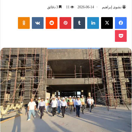
نشوى إبراهيم
2026-06-14
11
3 دقائق
فيسبوك
‫X
لينكدإن
‏Tumblr
بينتيريست
‏Reddit
‏VKontakte
Odnoklassniki
‫Pocket