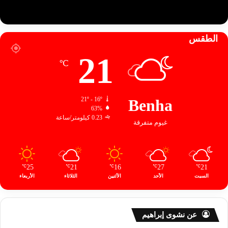
الطقس
21
℃
21º - 16º
Benha
63%
0.23 كيلومتر/ساعة
غيوم متفرقة
25
21
16
27
21
℃
℃
℃
℃
℃
السبت
الأحد
الأثنين
الثلاثاء
الأربعاء
عن نشوى إبراهيم