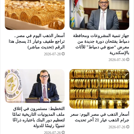
ع
ي
ي
خ
ا
س
ر
ر
2
4
1
8
أسعار الذهب اليوم في مصر..
جهاز تنمية المشروعات ومحافظة
م
5
تراجع طفيف وعيار 21 يسجل هذا
دمياط يفتتحان دورة جديدة من
ف
الرقم (تحديث مباشر)
معرض “صنع في دمياط” للأثاث
ج
بالإسكندرية
ا
ن
2026-07-28
ج
ي
2026-07-30
أ
هً
ة
ا
خ
ل
ا
ل
أ
التخطيط: مستمرون في إغلاق
س
ملف المديونيات التاريخية تمامًا
أسعار الذهب في مصر اليوم: سعر
ب
لتعظيم دور البنك باعتباره ذراعًا
جرام الذهب عيار 21 آخر تحديث
و
تنمويًا رئيسًا للدولة
2026-07-26
ع
2026-07-26