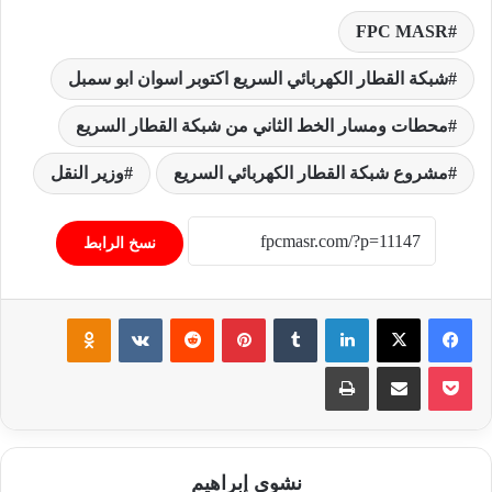
FPC MASR
شبكة القطار الكهربائي السريع اكتوبر اسوان ابو سمبل
محطات ومسار الخط الثاني من شبكة القطار السريع
مشروع شبكة القطار الكهربائي السريع
وزير النقل
نسخ الرابط
فيسبوك
‫X
لينكدإن
‏Tumblr
بينتيريست
‏Reddit
‏VKontakte
Odnoklassniki
‫Pocket
مشاركة عبر البريد
طباعة
نشوى إبراهيم