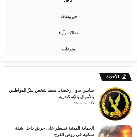
عاجل
ع
ا
فن وثقافة
ل
ط
ل
مقالات وآراء
ب
ع
منوعات
ل
ى
ا
ل
س
الأحدث
ب
ا
سايس بدون رخصة.. ضبط شخص يبتزّ المواطنين
ئ
بالأموال بالإسكندرية
ك
2026-08-07
الحماية المدنية تسيطر على حريق داخل شقة
سكنية فى روض الفرج