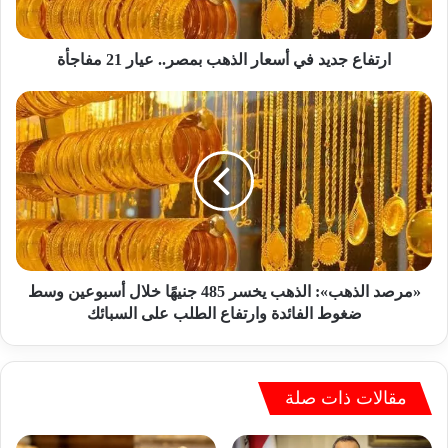
د
ي
د
ارتفاع جديد في أسعار الذهب بمصر.. عيار 21 مفاجأة
ف
ي
«
أ
م
س
ر
ع
ص
ا
د
ر
ا
ا
ل
ل
ذ
ذ
ه
ه
ب
«مرصد الذهب»: الذهب يخسر 485 جنيهًا خلال أسبوعين وسط
ب
»
ضغوط الفائدة وارتفاع الطلب على السبائك
ب
:
م
ا
ص
ل
ر
ذ
مقالات ذات صلة
.
ه
.
ب