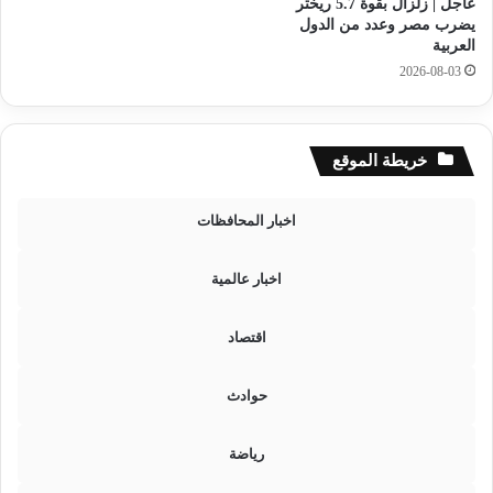
عاجل | زلزال بقوة 5.7 ريختر
ل
يضرب مصر وعدد من الدول
ي
العربية
و
2026-08-03
2
0
2
6
خريطة الموقع
ف
ي
اخبار المحافظات
م
ص
ر
اخبار عالمية
:
ع
اقتصاد
ي
ا
ر
حوادث
2
1
رياضة
ي
س