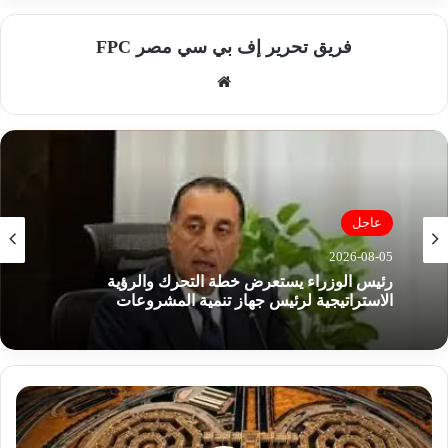
فريق تحرير إف بي سي مصر FPC
موق
ع
الوي
ب
عاجل
عاجل
2026-08-04
2026-08-05
ثورة في عالم البناء.. كيف ساهم كود الزلازل الجديد
في حماية مصر من الهزات المدمرة؟
رئيس الوزراء يستعرض خطة التحرك والرؤية
الاستراتيجية لرئيس جهاز تنمية المشروعات
ع
س
ك