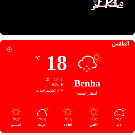
الطقس
18
℃
21º - 13º
Benha
83%
3 كيلومتر/ساعة
أمطار خفيفة
27
25
23
19
21
℃
℃
℃
℃
℃
الأحد
الأثنين
الثلاثاء
الأربعاء
الخميس