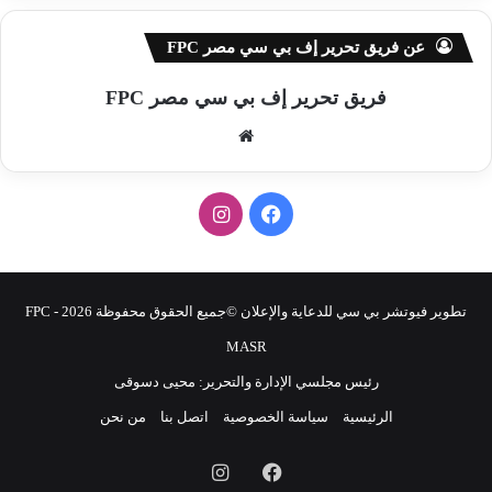
عن فريق تحرير إف بي سي مصر FPC
فريق تحرير إف بي سي مصر FPC
موق
ع
الوي
ف
ا
ب
ي
ن
س
س
تطوير فيوتشر بي سي للدعاية والإعلان ©جميع الحقوق محفوظة 2026 - FPC
ب
ت
MASR
رئيس مجلسي الإدارة والتحرير: محيى دسوقى
و
ق
الرئيسية
سياسة الخصوصية
اتصل بنا
من نحن
ك
ر
فيسبوك
انستقرام
ا