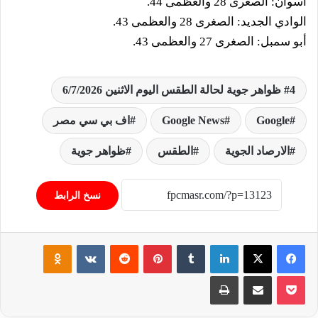
أسوان: الصغرى 28 والعظمى 44.
الوادي الجديد: الصغرى 28 والعظمى 43.
أبو سمبل: الصغرى 27 والعظمى 43.
4 ظواهر جوية لحالة الطقس اليوم الاثنين 6/7/2026
Google
Google News
اف بي سي مصر
الارصاد الجوية
الطقس
ظواهر جوية
نسخ الرابط
فيسبوك
‫X
لينكدإن
‏Tumblr
بينتيريست
‏Reddit
‏VKontakte
Odnoklassniki
‫Pocket
مشاركة عبر البريد
طباعة