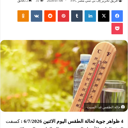
فريق تحرير إف بي سي مصر FPC
2026-07-06
51
2 دقائق
فيسبوك
‫X
لينكدإن
‏Tumblr
بينتيريست
‏Reddit
‏VKontakte
Odnoklassniki
‫Pocket
حالة الطقس غداً السبت
4 ظواهر جوية لحالة الطقس اليوم الاثنين 6/7/2026 :
كسفت