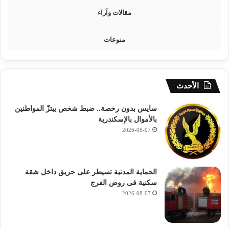
م
مقالات وآراء
ا
ل
منوعات
د
ر
ا
س
ي
الأحدث
ا
ل
سايس بدون رخصة.. ضبط شخص يبتزّ المواطنين
ج
بالأموال بالإسكندرية
د
2026-08-07
ي
د
2
0
الحماية المدنية تسيطر على حريق داخل شقة
2
سكنية فى روض الفرج
7
2026-08-07