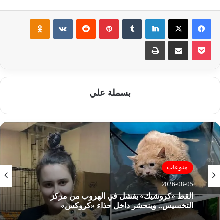
فيسبوك
‫X
لينكدإن
‏Tumblr
بينتيريست
‏Reddit
‏VKontakte
Odnoklassniki
‫Pocket
مشاركة عبر البريد
طباعة
بسملة علي
منوعات
2026-08-05
القط «كروشيك» يفشل في الهروب من مركز
التخسيس.. وينحشر داخل حذاء «كروكس»