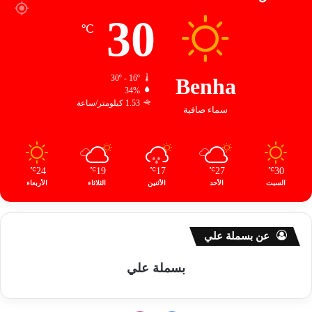
30
℃
30º - 16º
Benha
34%
1.53 كيلومتر/ساعة
سماء صافية
24
19
17
27
30
℃
℃
℃
℃
℃
السبت
الأحد
الأثنين
الثلاثاء
الأربعاء
عن بسملة علي
بسملة علي