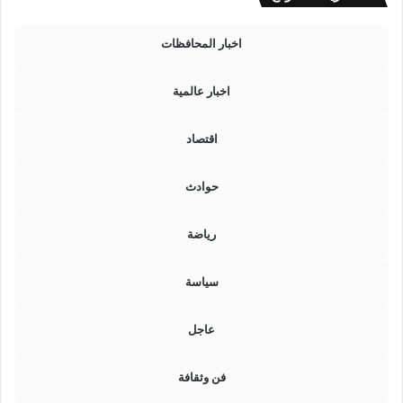
ا
ر
ة
اخبار المحافظات
ا
ل
اخبار عالمية
ت
ر
ب
اقتصاد
ي
ة
حوادث
و
ا
ل
رياضة
ت
ع
سياسة
ل
ي
م
عاجل
ا
ل
فن وثقافة
ع
ا