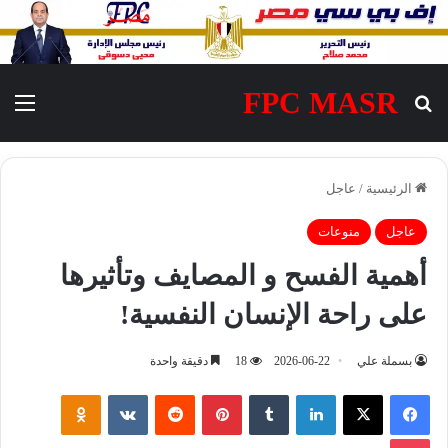
FPC MASR
بحث عن
الق
الرئيسية
/
عاجل
عاجل
منوعات
أهمية الفسح و المصايف وتأثيرها
على راحة الإنسان النفسية!
بسملة علي
2026-06-22
18
دقيقة واحدة
فيسبوك
‫X
لينكدإن
‏Tumblr
بينتيريست
‏Reddit
‏VKontakte
Odnoklassniki
‫Pocket