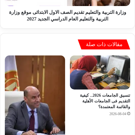
ع
ر
ة
ب
وزارة التربية والتعليم تقديم الصف الاول الابتدائى موقع وزارة
ع
ي
التربية والتعليم العام الدراسي الجديد 2027
ل
ة
ى
و
ا
ا
ل
ل
مقالات ذات صلة
س
ت
و
ع
ش
ل
ي
ي
ا
م
ل
ت
م
ق
ي
د
تنسيق الجامعات 2026.. كيفية
د
ي
التقديم فى الجامعات الأهلية
ي
والقائمة المعتمدة؟
م
ا
ا
2026-08-04
ه
ل
ذ
ص
ه
ف