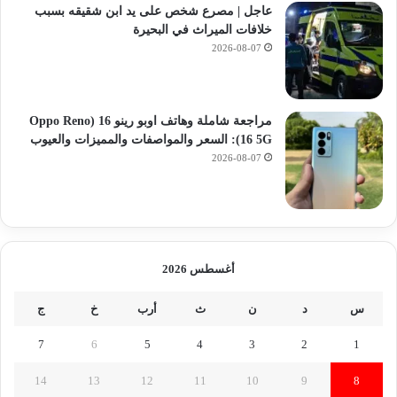
عاجل | مصرع شخص على يد ابن شقيقه بسبب
خلافات الميراث في البحيرة
2026-08-07
مراجعة شاملة وهاتف اوبو رينو 16 (Oppo Reno
16 5G): السعر والمواصفات والمميزات والعيوب
2026-08-07
أغسطس 2026
س
د
ن
ث
أرب
خ
ج
7
6
5
4
3
2
1
14
13
12
11
10
9
8