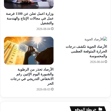
ا
ا
ل
ل
أ
ا
وزارة اعمل تعلن عن 1100 فرصة
ي
و
عمل في مجالات الإنتاج والهندسة
والتشغيل
ا
ل
م
ا
2026-08-04
؟
ل
ا
ب
الأرصاد الجوية تكشف درجات
ت
الحرارة المتوقعة العظمى
د
والمحسوسة
ا
2026-08-04
ئ
الأرصاد تحذر من الرطوبة
ى
والشبورة اليوم الإثنين رغم
الانخفاض التدريجي في درجات
م
الحر
و
2026-08-03
ق
ع
و
ز
خريطة الموقع