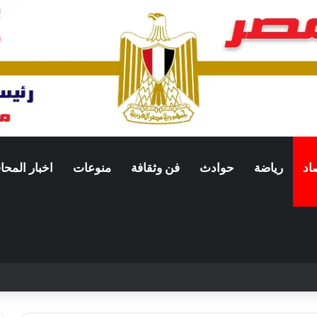
اد
رياضة
حوادث
فن وثقافة
منوعات
اخبار المح