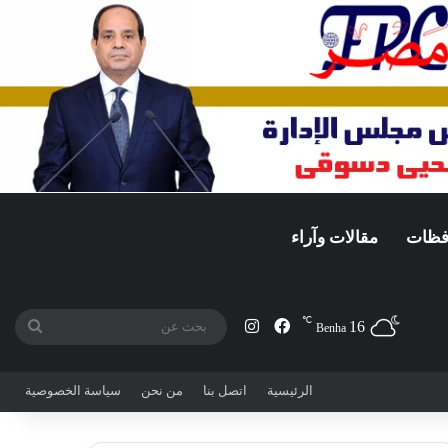
افظات
مقالات وآراء
℃
16
فيسبوك
انستقرام
بحث
Benha
عن
الرئيسية
اتصل بنا
من نحن
سياسة الخصوصية