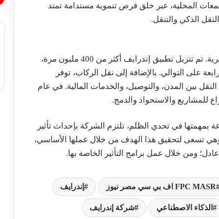
معات المحلية، عبر خلق فرص تنموية مستدامة تمتد
النقل الذكي والتنقل.
إندرايف هي منصة عالمية للتنقل والخدمات الحضرية. تم تنزيل تطبيق إندرايف أكثر من 400 مليون مرة،
رابعة على التوالي. بالإضافة إلى نقل الركاب، توفر
لنقل بين المدن، والتوصيل، والخدمات المالية. في عام
120 مدينة في 48 دولة. مدفوعة بمهمتها في تحدي الظلم، تلتزم الشركة بإحداث تأثير
ابي على حياة مليار شخص بحلول عام 2030. وهي تسعى لتحقيق هذا الهدف من خلال عملها الأساسي،
دل؛ ومن خلال عمل برامج التأثير الخاصة بها.
فاتورة أغسطس تحمل الزيادة الجديدة..
FPC MASR اف بي سي مصر نيوز
إندرايف
تفاصيل تطبيق الأسعار الرسمية لشرائح
الكهرباء
الذكاء الاصطناعي
شركة إندرايف