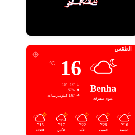
الطقس
16
℃
16º - 13º
Benha
57%
1.67 كيلومتر/ساعة
غيوم متفرقة
15
17
22
28
16
℃
℃
℃
℃
℃
الجمعة
السبت
الأحد
الأثنين
الثلاثاء