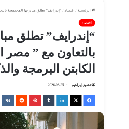
الرئيسية
/
اقتصاد
/
“إندرايف” تطلق مبادرتها المجتمعية بالتعا
اقتصاد
“إندرايف” تطلق مباد
بالتعاون مع ” مصر الخ
الكابتن البرمجة وال
نشوى إبراهيم
2026-06-25
فيسبوك
‫X
لينكدإن
‏Tumblr
بينتيريست
‏Reddit
‏VKontakte