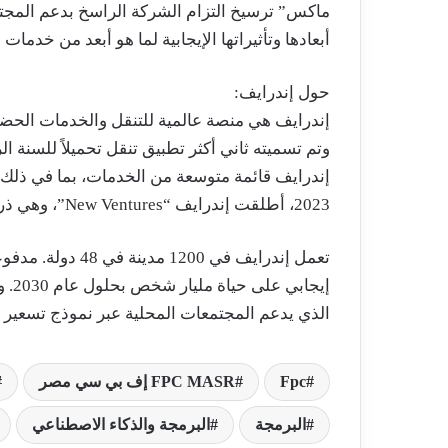
ماكس” ترسيخ التزام الشركة الراسخ بدعم المجت
أبعادها وتأثيراتها الإيجابية لما هو أبعد من خدمات 
حول إندرايف:
وتم تسميته ثاني أكثر تطبيق تنقل تحميلاً للسنة ال
إندرايف قائمة متوسعة من الخدمات، بما في ذلك ا
2023، أطلقت إندرايف “New Ventures”، وهي ذراع للمشاريع والاستحواذ والدمج.
تعمل إندرايف في 0
إيج
الذي يدعم المجتمعات المحلية عبر نموذج تسعير عا
Fpc
FPC MASR إف بي سي مصر
البرمجة
البرمجة والذكاء الاصطناعي