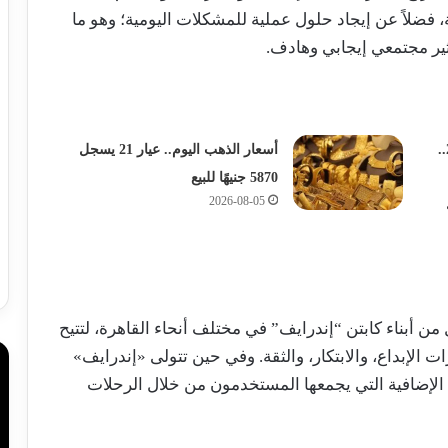
، فضلاً عن إيجاد حلول عملية للمشكلات اليومية؛ وهو ما
أثير مجتمعي إيجابي وهادف.
أسعار الذهب اليوم الجمعة 7-8-2026..
أسعار الذهب اليوم.. عيار 21 يسجل
5870 جنيهًا للبيع
2026-08-05
قع أن تستقطب المبادرة نحو 400 طفل من أبناء كابتن “إندرايف” في مختلف أنحاء القاهرة، لتتيح
 الإبداع، والابتكار، والثقة. وفي حين تتولى «إندرايف»
ت الإضافية التي يجمعها المستخدمون من خلال الرحلات