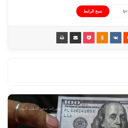
استقرار أسعار الخضروات والفاكهة في
الأسواق المصرية اليوم السبت 1 أغسطس
نسخ الرابط
2026
تباين أسعار الحديد وتراجع الأسمنت في
‏Reddit
‏VKontakte
Odnoklassniki
‫Pocket
مشاركة عبر البريد
طباعة
الأسواق المصرية اليوم السبت 1 أغسطس
2026
استقرار سعر الدولار أمام الجنيه المصري
اليوم السبت 1 أغسطس 2026
استقرار أسعار الذهب اليوم السبت
1/8/2026 بمستهل التعاملات
تعرف على آخر تطورات سعر الذهب اليوم
الثلاثاء 4 أغسطس 2026