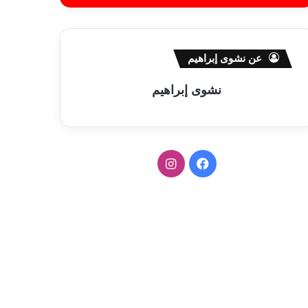
عن نشوى إبراهيم
نشوى إبراهيم
ف
ا
ي
ن
س
س
ب
ت
و
ق
ك
ر