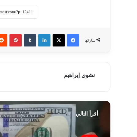
فيسبوك
‫X
لينكدإن
‏Tumblr
بينتيريست
شاركها
نشوى إبراهيم
أقرأ التالي