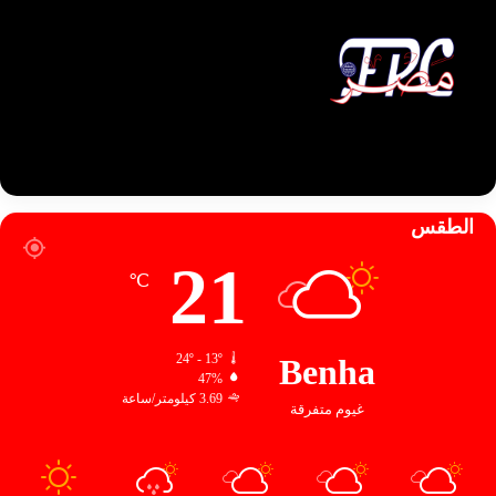
الطقس
21
℃
24º - 13º
Benha
47%
3.69 كيلومتر/ساعة
غيوم متفرقة