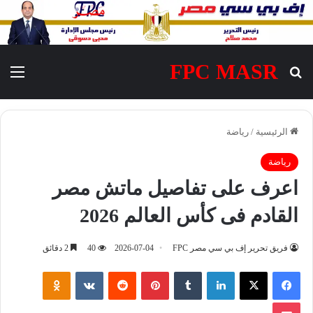
FPC MASR
بحث عن
الق
الرئيسية
/
رياضة
رياضة
اعرف على تفاصيل ماتش مصر
القادم فى كأس العالم 2026
فريق تحرير إف بي سي مصر FPC
2026-07-04
40
2 دقائق
فيسبوك
‫X
لينكدإن
‏Tumblr
بينتيريست
‏Reddit
‏VKontakte
Odnoklassniki
‫Pocket