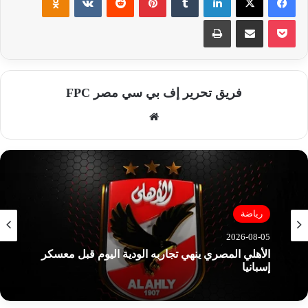
‫Pocket
مشاركة عبر البريد
طباعة
فريق تحرير إف بي سي مصر FPC
موق
ع
الوي
ب
رياضة
2026-08-05
الأهلي المصري ينهي تجاربه الودية اليوم قبل معسكر
إسبانيا