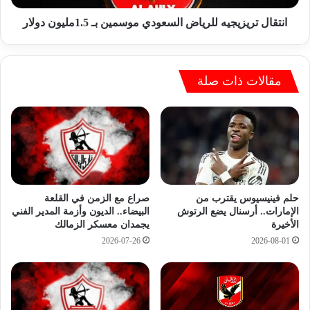
و
ي
م
ز
انتقال تريزيجيه للرياض السعودي موسمين بـ 1.5مليون دولار
ا
ي
ل
ج
ا
ي
س
مقالات ذات صلة
ه
ت
ل
ع
ل
د
ر
ا
ي
د
ا
ل
ض
م
ا
ب
ل
صراع مع الزمن في القلعة
حلم فينيسيوس يقترب من
ا
س
البيضاء.. الديون وأزمة المدير الفني
الإمارات.. أرسنال يضع الرتوش
ر
يجمدان معسكر الزمالك
الأخيرة
ع
ا
و
2026-07-26
2026-08-01
ة
د
ا
ي
ل
م
أ
و