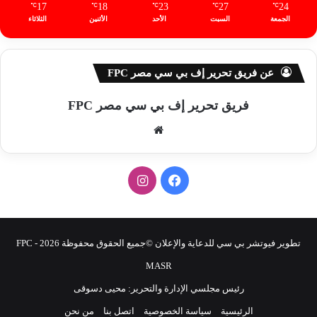
17
18
23
27
24
℃
℃
℃
℃
℃
الجمعة
السبت
الأحد
الأثنين
الثلاثاء
عن فريق تحرير إف بي سي مصر FPC
فريق تحرير إف بي سي مصر FPC
موق
ع
الوي
ف
ا
ب
ي
ن
س
س
تطوير فيوتشر بي سي للدعاية والإعلان ©جميع الحقوق محفوظة 2026 - FPC
ب
ت
MASR
رئيس مجلسي الإدارة والتحرير: محيى دسوقى
و
ق
الرئيسية
سياسة الخصوصية
اتصل بنا
من نحن