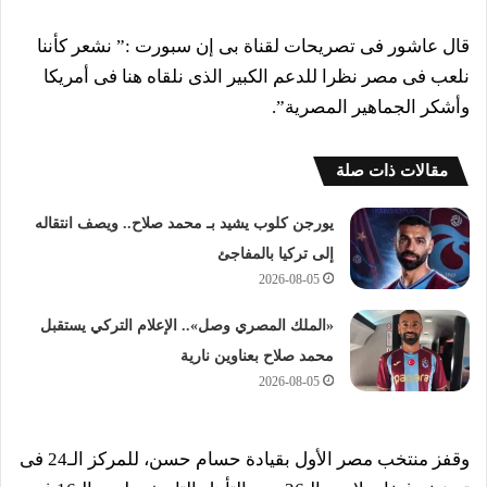
قال عاشور فى تصريحات لقناة بى إن سبورت :” نشعر كأننا
نلعب فى مصر نظرا للدعم الكبير الذى نلقاه هنا فى أمريكا
وأشكر الجماهير المصرية”.
مقالات ذات صلة
يورجن كلوب يشيد بـ محمد صلاح.. ويصف انتقاله
إلى تركيا بالمفاجئ
2026-08-05
«الملك المصري وصل».. الإعلام التركي يستقبل
محمد صلاح بعناوين نارية
2026-08-05
وقفز
منتخب مصر
الأول بقيادة حسام حسن، للمركز الـ24 فى