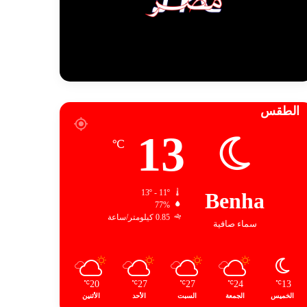
الطقس
13
℃
13º - 11º
Benha
77%
0.85 كيلومتر/ساعة
سماء صافية
20
27
27
24
13
℃
℃
℃
℃
℃
الخميس
الجمعة
السبت
الأحد
الأثنين