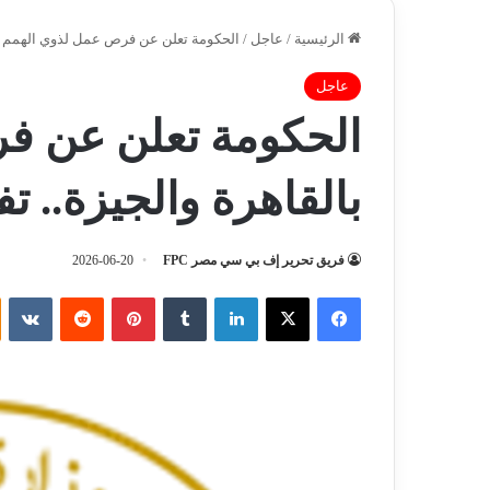
الرئيسية
/
عاجل
/
الحكومة تعلن عن فرص عمل لذوي الهمم با
عاجل
الحكومة تعلن عن ف
بالقاهرة والجيزة.. ت
فريق تحرير إف بي سي مصر FPC
2026-06-20
فيسبوك
‫X
لينكدإن
‏Tumblr
بينتيريست
‏Reddit
‏VKontakte