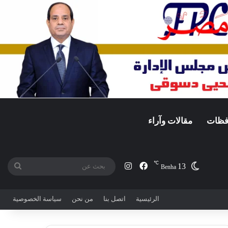
افظات
مقالات وآراء
℃
13
فيسبوك
انستقرام
بحث
Benha
عن
الرئيسية
اتصل بنا
من نحن
سياسة الخصوصية