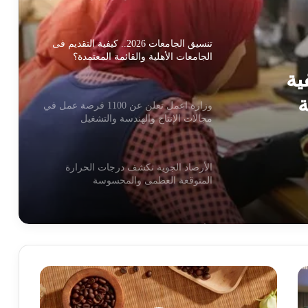
تنسيق الجامعات 2026.. كيفية التقديم فى
الجامعات الأهلية والقائمة المعتمدة؟
2.. كيفية
ة
وزارة اعمل تعلن عن 1100 فرصة عمل في
مجالات الإنتاج والهندسة والتشغيل
الأرصاد الجوية تكشف درجات الحرارة
المتوقعة العظمى والمحسوسة
الأرصاد تحذر من الرطوبة والشبورة اليوم
الإثنين رغم الانخفاض التدريجي في درجات
الحر
ف
و
البحوث الفلكية ترصد 4 توابع لزلزال اليوم:
ا
هزات ارتدادية خفيفة ولا داعي للقلق