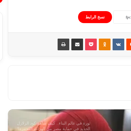
نسخ الرابط
الأرصاد تحذر من الرطوبة والشبورة اليوم
الإثنين رغم الانخفاض التدريجي في درجات
الحر
‏Reddit
‏VKontakte
Odnoklassniki
‫Pocket
مشاركة عبر البريد
طباعة
البحوث الفلكية ترصد 4 توابع لزلزال اليوم:
هزات ارتدادية خفيفة ولا داعي للقلق
هل يوجد توابع لزلزال اليوم؟ البحوث الفلكية
تُجيب: لاداعي للقلق
تأهبات قصوى وتفعيل خطة طوارئ.. بيان
هام من وزارة الصحة للمواطنين عقب
حدوث زلزال اليوم
ثورة في عالم البناء.. كيف ساهم كود الزلازل
الجديد في حماية مصر من الهزات المدمرة؟