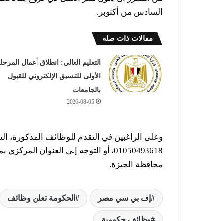
السادس من أكتوبر.
مقالات ذات صلة
التعليم العالي: انطلاق أعمال المرحل
الأولى للتنسيق الإلكتروني للقبول
بالجامعات
2026-08-05
وعلى الراغبين في التقدم للوظائف المذكورة، ال
01050493618، أو التوجه إلى العنوان الم
محافظة الجيزة.
إف بي سي مصر
الحكومة تعلن وظائف
وظائف حكومية