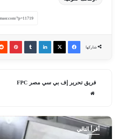
فيسبوك
‫X
لينكدإن
‏Tumblr
بينتيريست
شاركها
فريق تحرير إف بي سي مصر FPC
موق
ع
الوي
ب
أقرأ التالي