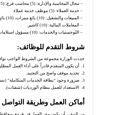
– مجال المحاسبة والإدارة: (5) محاسب فرع، (5) مراقب مخزون.
– خدمة العملاء: (5) موظف خدمة عملاء.
– المبيعات والتشغيل: (10) بائع ممرات، (10) بائع ثلاجات، (10) بائع مخبوزات، (10) محضر طلبات.
– المعاملات المالية: (10) كاشير.
– اللوجستيات والخدمات: (10) مسؤول استلامات، (10) عمال خدمات نظافة.
شروط التقدم للوظائف:
حددت الوزارة مجموعة من الشروط الواجب توافر
1. أن يكون المتقدم قادراً على أداء العمل المطلوب.
2. تحديد موقف واضح من التجنيد.
3. ضرورة وجود “بطاقة الخدمات المتكاملة” (نسبة الـ 5%).
4. الاستعداد للعمل بنظام الورديات (شفتات).
أماكن العمل وطريقة التواصل
من المقرر أن يكون مقر العمل في فروع بمحافظتي 