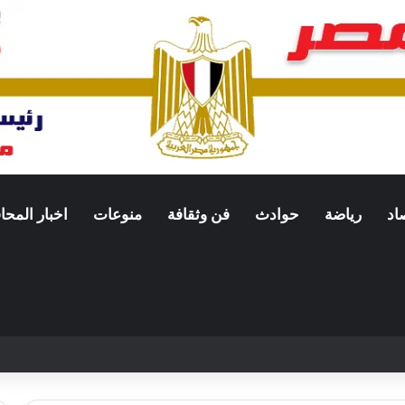
اد
رياضة
حوادث
فن وثقافة
منوعات
اخبار المح