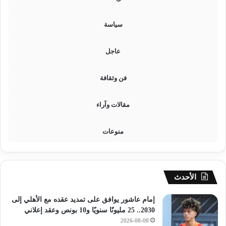
ة
ح
سياسة
ل
ف
ا
عاجل
ل
ن
ا
فن وثقافة
ت
و
مقالات وآراء
منوعات
الأحدث
إمام عاشور يوافق على تمديد عقده مع الأهلي إلى
2030.. 25 مليونًا سنويًا و10 بونص وعقد إعلاني
2026-08-08