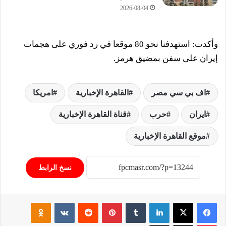
2026-08-04
وأكدت: استهدفنا نحو 80 موقعا في رد فوري على هجمات
إيران على سفن بمضيق هرمز.
اف بي سي مصر
القاهرة الإخبارية
امريكا
ايران
حرب
قناة القاهرة الإخبارية
موقع القاهرة الإخبارية
نسخ الرابط
فيسبوك
‫X
لينكدإن
‏Tumblr
بينتيريست
‏Reddit
‏VKontakte
Odnoklassniki
‫Pocket
مشاركة عبر البريد
طباعة