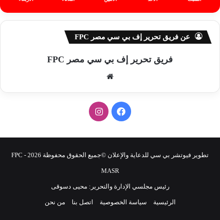
عن فريق تحرير إف بي سي مصر FPC
فريق تحرير إف بي سي مصر FPC
موق
ع
الوي
ف
ا
ب
ي
ن
س
س
تطوير فيوتشر بي سي للدعاية والإعلان ©جميع الحقوق محفوظة 2026 - FPC
ب
ت
MASR
رئيس مجلسي الإدارة والتحرير: محيى دسوقى
و
ق
الرئيسية
سياسة الخصوصية
اتصل بنا
من نحن
ك
ر