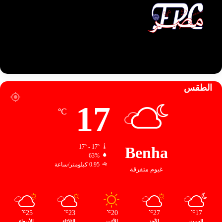
الطقس
17
℃
17º - 17º
Benha
63%
0.95 كيلومتر/ساعة
غيوم متفرقة
25
23
20
27
17
℃
℃
℃
℃
℃
السبت
الأحد
الأثنين
الثلاثاء
الأربعاء