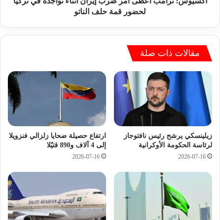
ا
أكسيوس: ترامب أعطى أمر ضرب إيران اثناء تواجده في تركيا
م
م
لحضور قمة حلف الناتو
ن
ب
ت
أ
خ
ع
ب
ط
مقالات ذات صلة
ا
ى
ل
أ
و
م
ط
ر
ن
ض
ي
ر
ب
ب
ع
إ
زيلينسكي يرشح رئيس نافتوجاز
ارتفاع حصيلة ضحايا زلزالي فنزويلا
د
ي
لرئاسة الحكومة الأوكرانية
إلى 4 آلاف و890 قتيًلا
ت
ر
2026-07-16
2026-07-16
و
ا
د
ن
ي
ا
ع
ث
م
ن
و
ا