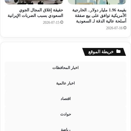
ن
ء
د
بقيمة 1.96 مليار دولار.. الخارجية
حقيقة إغلاق المجال الجوي
ت
الأمريكية توافق على بيع صفقة
السعودي بسبب الضربات الإيرانية
ي
و
أسلحة عالية الدقة لـ السعودية
ا
ا
2026-07-15
ل
2026-07-16
ج
ك
د
أ
ه
س
ف
خريطة الموقع
ا
ي
ل
ت
ع
ر
اخبار المحافظات
ا
ك
ل
ي
اخبار عالمية
م
ا
2
ل
0
ح
اقتصاد
2
ض
6
و
حوادث
ر
ق
م
رياضة