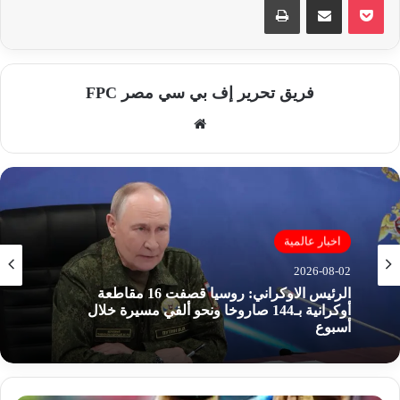
فريق تحرير إف بي سي مصر FPC
موق
ع
الوي
ب
اخبار عالمية
2026-08-02
الرئيس الاوكراني: روسيا قصفت 16 مقاطعة
أوكرانية بـ144 صاروخا ونحو ألفي مسيرة خلال
أسبوع