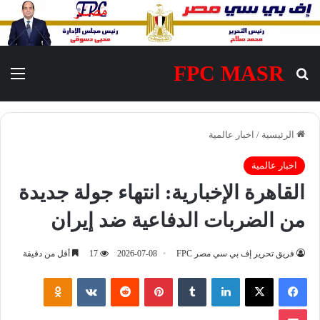
FPC MASR
بحث عن
الق
الرئيسية
/
اخبار عالمية
اخبار عالمية
القاهرة الإخبارية: انتهاء جولة جديدة
من الضربات الدفاعية ضد إيران
فريق تحرير إف بي سي مصر FPC
2026-07-08
17
أقل من دقيقة
فيسبوك
‫X
لينكدإن
‏Tumblr
بينتيريست
‏Reddit
‏VKontakte
Odnoklassniki
‫Pocket