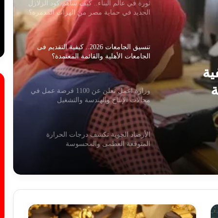
ثورة في عالم البناء.. كيف ساهم كود الزلازل
الجديد في حماية مصر من الهزات المدمرة؟
تنسيق الجامعات 2026.. كيفية التقديم فى
الجامعات الأهلية والقائمة المعتمدة؟
2.. كيفية
ة
وزارة اعمل تعلن عن 1100 فرصة عمل في
مجالات الإنتاج والهندسة والتشغيل
الأرصاد الجوية تكشف درجات الحرارة
المتوقعة العظمى والمحسوسة
الأرصاد تحذر من الرطوبة والشبورة اليوم
الإثنين رغم الانخفاض التدريجي في درجات
الحر
ع