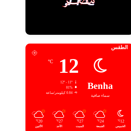
الطقس
12
℃
12º - 11º
Benha
81%
0.84 كيلومتر/ساعة
سماء صافية
20
27
27
24
12
℃
℃
℃
℃
℃
الخميس
الجمعة
السبت
الأحد
الأثنين