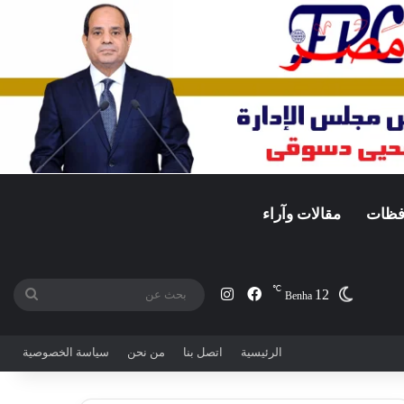
افظات
مقالات وآراء
℃
12
فيسبوك
انستقرام
بحث
Benha
عن
الرئيسية
اتصل بنا
من نحن
سياسة الخصوصية