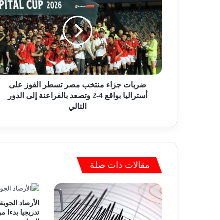
ر
ب
ا
ت
ج
ز
ا
ء
م
ضربات جزاء منتخب مصر تسطر الفوز على
ن
أستراليا بواقع 4-2 وتصعد بالفراعنة إلى الدور
ت
التالي
خ
ب
م
ص
ر
مقالات ذات صلة
ت
س
ط
ر
الأرصاد الجوية
ا
تدريجيا بدءا من
ل