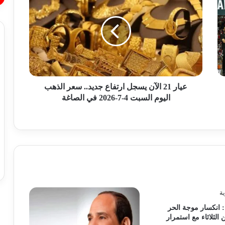
ي
البحوث الفلكية ترصد 4 توابع لزلزال اليوم:
ا
هزات ارتدادية خفيفة ولا داعي للقلق
ر
2
1
هل يوجد توابع لزلزال اليوم؟ البحوث الفلكية
ا
تُجيب: لاداعي للقلق
ل
آ
ن
عيار 21 الآن يسجل ارتفاع جديد.. سعر الذهب
تأهبات قصوى وتفعيل خطة طوارئ.. بيان
ي
اليوم السبت 4-7-2026 في الصاغة
هام من وزارة الصحة للمواطنين عقب
س
حدوث زلزال اليوم
ج
ل
ا
ثورة في عالم البناء.. كيف ساهم كود الزلازل
ر
الجديد في حماية مصر من الهزات المدمرة؟
ت
ف
ا
تنسيق الجامعات 2026.. كيفية التقديم فى
ع
الجامعات الأهلية والقائمة المعتمدة؟
ج
: انكسار موجة الحر
د
 الثلاثاء مع استمرار
ي