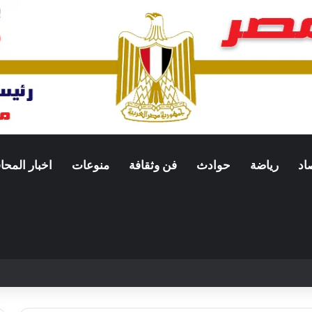
اد
رياضة
حوادث
فن وثقافة
منوعات
اخبار المح