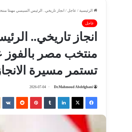
الرئيسية
/
عاجل
/
انجاز تاريخي.. الرئيس السيسي مهنئا منتخب
عاجل
انجاز تاريخي.. الرئ
منتخب مصر بالفوز عل
تستمر مسيرة الانجاز
2026-07-04
Dr.Mahmoud Abdelghani
فيسبوك
‫X
لينكدإن
‏Tumblr
بينتيريست
‏Reddit
‏VKontakte