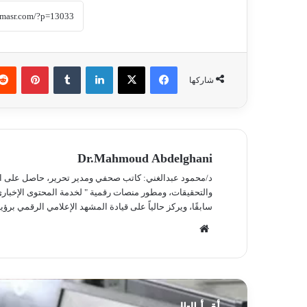
فيسبوك
‫X
لينكدإن
‏Tumblr
بينتيريست
شاركها
Dr.Mahmoud Abdelghani
د/محمود عبدالغني: كاتب صحفي ومدير تحرير، حاصل على الدك
والتحقيقات، ومطور منصات رقمية " لخدمة المحتوى الإخباري،
سابقًا، ويركز حالياً على قيادة المشهد الإعلامي الرقمي برؤي
موق
ع
الوي
ب