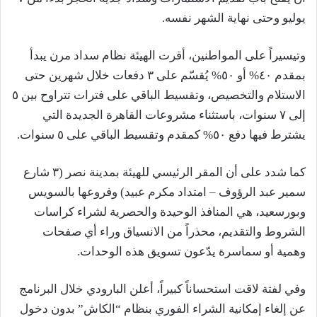
يوليو وحتى نهاية الشهر نفسه.
وتيسيراً على المواطنين، أقرت الهيئة نظام سداد مرن يبدأ
بمقدم ٤٠% أو ٥٠% يُقسّم على ٣ دفعات خلال شهرين حتى
الاستلام والتخصيص، وتقسيط الباقي على فترات تتراوح بين ٥
إلى ٧ سنوات، باستثناء مشروعات القاهرة الجديدة التي
يشترط فيها دفع ٥٠% كمقدم وتقسيط الباقي على ٥ سنوات.
كما شدد على أن المقر الرئيسي للهيئة بمدينة نصر (٣ شارع
سمير عبد الرؤوف – امتداد مكرم عبيد) وفروعها بالسويس
وبورسعيد، هي المنافذ الوحيدة والحصرية لشراء كراسات
الشروط والتقديم، محذراً من الانسياق وراء أي صفحات
وهمية أو سماسرة يدّعون تسويق هذه الوحدات.
وفي لفتة لاقت استحساناً كبيراً، أعلن البارودي خلال البرنامج
عن إلغاء إمكانية الشراء الفوري بنظام “الكاش” بدون دخول