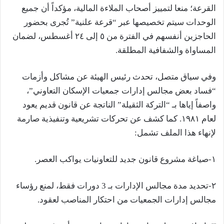
القرعة؛ منعا لتمييز أصحاب الملاءة المالية، مؤكداً أن جميع
الوحدات سيتم تخصيصها عبر “قرعة علنية” تُجرى بحضور
الحاجزين أنفسهم في الفترة من ٥ إلى ٢٤ أغسطس، لضمان
المساواة والشفافية المطلقة.
وفي سياق متصل، تحدث رئيس الهيئة عن مشاكل وأزمات
“فساد بعض مجالس إدارات جمعيات الإسكان التعاوني”،
واصفاً إياها بـ “التركة الثقيلة” الناتجة عن قانون قديم يعود
لعام ١٩٨١. كما كشف عن تحركات تشريعية وتنفيذية صارمة
لإنهاء هذا الملف تشمل:
١-صياغة مشروع قانون جديد للتعاونيات يواكب العصر.
٢-تحديد مدة مجالس الإدارات بـ 3 دورات فقط، لمنع رؤساء
مجالس إدارات الجمعيات من احتكار المناصب لعقود.