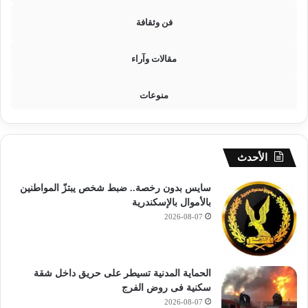
ي
م
فن وثقافة
أ
ص
و
ر
ل
مقالات وآراء
ى
ا
منوعات
ب
ت
د
ا
ئ
الأحدث
ي
2
سايس بدون رخصة.. ضبط شخص يبتزّ المواطنين
0
بالأموال بالإسكندرية
2
2026-08-07
7
الحماية المدنية تسيطر على حريق داخل شقة
سكنية فى روض الفرج
2026-08-07