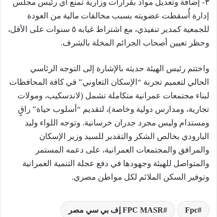
٣- إضافة وتعديل مواد بقرارات وزارية تمنع أي رئيس مجلس
إدارة أُسقطت عضويته بسبب مخالفات مالية من العودة
للجمعية كمدير تنفيذي، مع اشتراط غيابه ٥ سنوات على الأقل،
وحظر تعيين أصحاب الجرائم المخلة بالشرف.
واختتم رئيس الهيئة حديثه بالإشارة إلى التوجه الرئاسي
الحالي لتعميم تجربة “الإسكان التعاوني” في كافة المحافظات
لبناء مجتمعات عمرانية متكاملة تشمل (لاندسكيب، ومولات
تجارية، ومدارس دولية وخاصة)، لتقديم “أسلوب حياة” راقٍ
ومستدام وليس مجرد جدران خرسانية. وتوجه اللواء وليد
البارودي بخالص الشكر والتقدير للسيد وزير الإسكان
والمرافق والمجتمعات العمرانية، على دعمه المستمر
والمتواصل للهيئة وجهودها في دفع عجلة التنمية العمرانية
وتوفير السكن الملائم لكل مواطن مصري.
Fpc
FPC MASR إف بي سي مصر