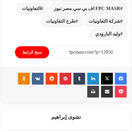
FPC MASR اف بي سي مصر نيوز
التعاونيات
شركة التعاونيات
طرح التعاونيات
وليد البارودي
نسخ الرابط
فيسبوك
‫X
لينكدإن
‏Tumblr
بينتيريست
‏Reddit
‏VKontakte
Odnoklassniki
‫Pocket
مشاركة عبر البريد
طباعة
نشوى إبراهيم