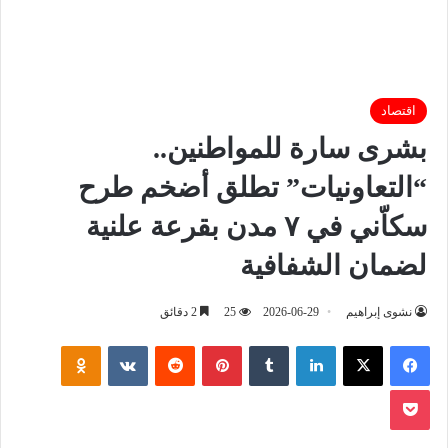
اقتصاد
بشرى سارة للمواطنين..
“التعاونيات” تطلق أضخم طرح
سكاّني في ٧ مدن بقرعة علنية
لضمان الشفافية
نشوى إبراهيم
2026-06-29
25
2 دقائق
فيسبوك
‫X
لينكدإن
‏Tumblr
بينتيريست
‏Reddit
‏VKontakte
Odnoklassniki
‫Pocket