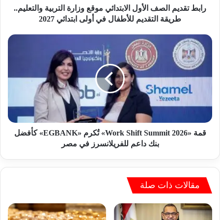
ا
رابط تقديم الصف الأول الابتدائي موقع وزارة التربية والتعليم..
ل
طريقة التقديم للأطفال في أولى ابتدائي 2027
ص
ف
ق
ا
م
ل
ة
أ
«
و
W
ل
o
ا
r
ل
k
ا
S
ب
h
قمة «Work Shift Summit 2026» تُكرم «EGBANK» كأفضل
ت
i
بنك داعم للفريلانسرز في مصر
د
f
ا
t
ئ
S
ي
u
مقالات ذات صلة
م
m
و
m
ق
i