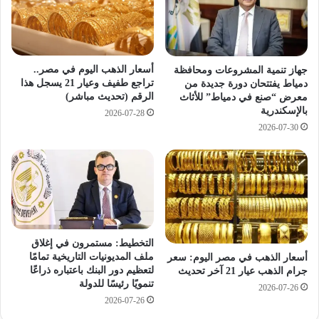
ع
t
و
2
ز
0
ا
2
ر
6
أسعار الذهب اليوم في مصر..
جهاز تنمية المشروعات ومحافظة
ة
»
تراجع طفيف وعيار 21 يسجل هذا
دمياط يفتتحان دورة جديدة من
ا
الرقم (تحديث مباشر)
معرض “صنع في دمياط” للأثاث
تُ
بالإسكندرية
ل
ك
2026-07-28
ت
ر
2026-07-30
ر
م
ب
«
ي
E
ة
G
و
B
ا
A
ل
N
التخطيط: مستمرون في إغلاق
ت
K
ملف المديونيات التاريخية تمامًا
أسعار الذهب في مصر اليوم: سعر
ع
»
لتعظيم دور البنك باعتباره ذراعًا
جرام الذهب عيار 21 آخر تحديث
ل
ك
تنمويًا رئيسًا للدولة
2026-07-26
ي
أ
2026-07-26
م
ف