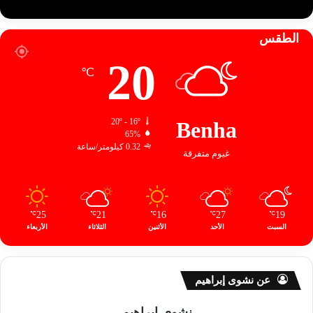
الطقس
20
℃
20º - 16º
Benha
65%
0.32 كيلومتر/ساعة
غيوم متفرقة
25
21
16
27
19
℃
℃
℃
℃
℃
السبت
الأحد
الأثنين
الثلاثاء
الأربعاء
عن نشوى إبراهيم
نشوى إبراهيم