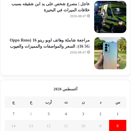
عاجل | مصرع شخص على يد ابن شقيقه بسبب
خلافات الميراث في البحيرة
2026-08-07
مراجعة شاملة وهاتف اوبو رينو 16 (Oppo Reno
16 5G): السعر والمواصفات والمميزات والعيوب
2026-08-07
أغسطس 2026
س
د
ن
ث
أرب
خ
ج
7
6
5
4
3
2
1
14
13
12
11
10
9
8