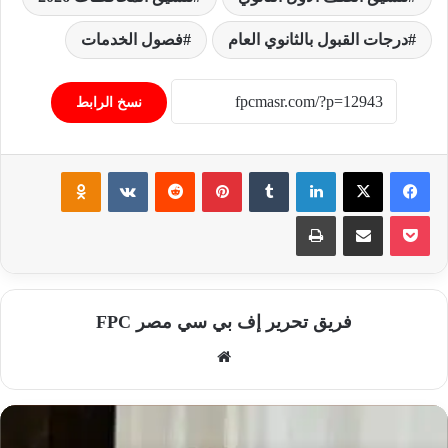
درجات القبول بالثانوي العام
فصول الخدمات
نسخ الرابط
فيسبوك
‫X
لينكدإن
‏Tumblr
بينتيريست
‏Reddit
‏VKontakte
Odnoklassniki
‫Pocket
مشاركة عبر البريد
طباعة
فريق تحرير إف بي سي مصر FPC
موق
ع
الوي
ب