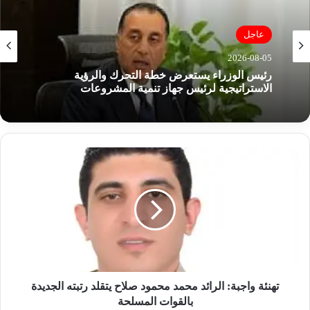
عاجل
2026-08-04
ثورة في عالم البناء.. كيف ساهم كود الزلازل الجديد
في حماية مصر من الهزات المدمرة؟
ت
ه
ن
ئ
ة
و
ا
ج
ب
ة
تهنئة واجبة: الرائد محمد محمود صلاح يتقلد رتبته الجديدة
:
بالقوات المسلحة