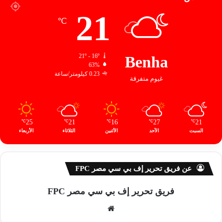
21
℃
21º - 16º
Benha
63%
0.23 كيلومتر/ساعة
غيوم متفرقة
25
21
16
27
21
℃
℃
℃
℃
℃
السبت
الأحد
الأثنين
الثلاثاء
الأربعاء
عن فريق تحرير إف بي سي مصر FPC
فريق تحرير إف بي سي مصر FPC
موق
ع