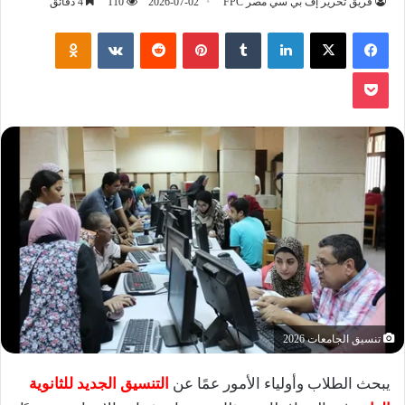
فريق تحرير إف بي سي مصر FPC
2026-07-02
110
4 دقائق
فيسبوك
‫X
لينكدإن
‏Tumblr
بينتيريست
‏Reddit
‏VKontakte
Odnoklassniki
‫Pocket
تنسيق الجامعات 2026
يبحث الطلاب وأولياء الأمور عمًا عن
التنسيق الجديد للثانوية