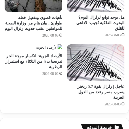
ا
ل
م
د
ة
هل يوجد توابع لزلزال اليوم؟
تأهبات قصوى وتفعيل خطة
ر
2
البحوث الفلكية تُجيب: لاداعي
طوارئ.. بيان هام من وزارة الصحة
ت
0
للقلق
للمواطنين عقب حدوث زلزال اليوم
ب
2
2026-08-03
2026-08-03
ت
6
ه
/
ا
2
ل
0
الأرصاد الجوية: انكسار موجة الحر
ج
2
تدريجيا بدءا من الثلاثاء مع استمرار
د
7
الرطوبة
ي
:
2026-08-02
د
ت
ة
ف
عاجل | زلزال بقوة 5.7 ريختر
ب
ا
يضرب مصر وعدد من الدول
ا
ص
العربية
ل
ي
2026-08-03
ق
ل
و
د
ا
ر
ت
ج
خريطة الموقع