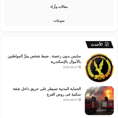
م
مقالات وآراء
ر
ح
ل
منوعات
ة
ا
ل
أ
الأحدث
و
ل
سايس بدون رخصة.. ضبط شخص يبتزّ المواطنين
ى
بالأموال بالإسكندرية
)
2026-08-07
الحماية المدنية تسيطر على حريق داخل شقة
سكنية فى روض الفرج
2026-08-07