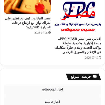
س
ب
ي
ح
ق
ث
ا
سحر النباتات.. كيف تحافظين على
ف
ل
منزلك نهارًا مع ارتفاع درجات
ي
ث
الحرارة كالتكييف؟
ق
ا
2026-07-08
ض
ن
اف بي سي مصر FPC MASR..
ي
و
منصة إخبارية وخدمية شاملة
ة
ي
تواكب الحدث وتقدم حلولًا متكاملة
ف
ة
في الإعلام والتسويق الرقمي
س
ا
2026-07-10
ا
ل
د
ع
ا
م
خريطة الموقع
ة
ه
ذ
اخبار المحافظات
ا
ا
اخبار عالمية
ل