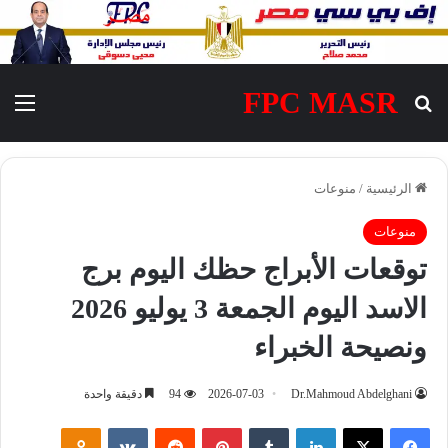
FPC MASR
بحث عن
الق
الرئيسية
/
منوعات
منوعات
توقعات الأبراج حظك اليوم برج
الاسد اليوم الجمعة 3 يوليو 2026
ونصيحة الخبراء
Dr.Mahmoud Abdelghani
2026-07-03
94
دقيقة واحدة
فيسبوك
‫X
لينكدإن
‏Tumblr
بينتيريست
‏Reddit
‏VKontakte
Odnoklassniki