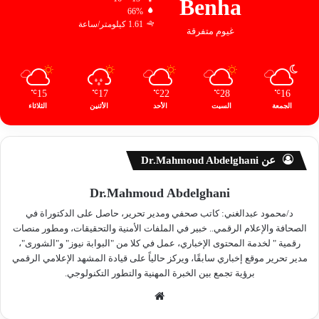
Benha
66%
1.61 كيلومتر/ساعة
غيوم متفرقة
15
17
22
28
16
℃
℃
℃
℃
℃
الجمعة
السبت
الأحد
الأثنين
الثلاثاء
عن Dr.Mahmoud Abdelghani
Dr.Mahmoud Abdelghani
د/محمود عبدالغني: كاتب صحفي ومدير تحرير، حاصل على الدكتوراة في
الصحافة والإعلام الرقمي.. خبير في الملفات الأمنية والتحقيقات، ومطور منصات
رقمية " لخدمة المحتوى الإخباري، عمل في كلا من "البوابة نيوز" و"الشورى"،
مدير تحرير موقع إخباري سابقًا، ويركز حالياً على قيادة المشهد الإعلامي الرقمي
برؤية تجمع بين الخبرة المهنية والتطور التكنولوجي.
موق
ع