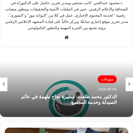
د/محمود عبدالغني: كاتب صحفي ومدير تحرير، حاصل على الدكتوراة في
الصحافة والإعلام الرقمي.. خبير في الملفات الأمنية والتحقيقات، ومطور منصات
رقمية " لخدمة المحتوى الإخباري، عمل في كلا من "البوابة نيوز" و"الشورى"،
مدير تحرير موقع إخباري سابقًا، ويركز حالياً على قيادة المشهد الإعلامي الرقمي
برؤية تجمع بين الخبرة المهنية والتطور التكنولوجي.
موق
ع
الوي
ب
منوعات
2026-08-04
الدكتور محمد طلعت: مسيرة نجاح ملهمة في عالم
الصيدلة وخدمة المجتمع
ا