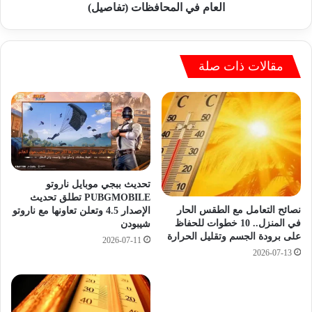
ا
ل
العام في المحافظات (تفاصيل)
س
ص
ى
ف
ت
ا
و
ل
مقالات ذات صلة
ا
ا
ص
و
ل
ل
ت
ا
ص
ل
د
ث
ر
ا
ه
ن
تحديث ببجي موبايل ناروتو
ا
و
PUBGMOBILE تطلق تحديث
م
نصائح التعامل مع الطقس الحار
الإصدار 4.5 وتعلن تعاونها مع ناروتو
ي
في المنزل.. 10 خطوات للحفاظ
شيبودن
ح
2
على برودة الجسم وتقليل الحرارة
ر
0
2026-07-11
ك
2026-07-13
2
ا
7
ت
ت
ا
ن
ل