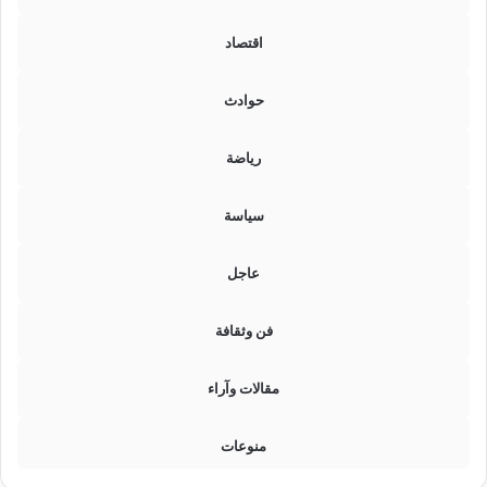
ع
ا
اقتصاد
م
ف
حوادث
ي
ا
ل
رياضة
م
ح
سياسة
ا
ف
ظ
عاجل
ا
ت
فن وثقافة
(
ت
ف
مقالات وآراء
ا
ص
منوعات
ي
ل