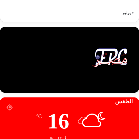
« يوليو
الطقس
16
℃
16º - 13º