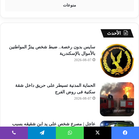
منوعات
الأحدث
سايس بدون رخصة.. ضبط شخص يبتزّ المواطنين
بالأموال بالإسكندرية
2026-08-07
الحماية المدنية تسيطر على حريق داخل شقة
سكنية فى روض الفرج
2026-08-07
عاجل | مصرع شخص على يد ابن شقيقه بسبب
خلافات الميراث في البحيرة
2026-08-07
فيسبوك
‫X
واتساب
تيلقرام
ڤايبر