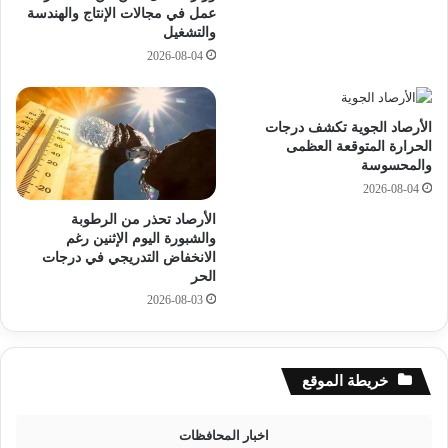
ي
و
عمل في مجالات الإنتاج والهندسة
و
والتشغيل
س
2
ف
2026-08-04
0
و
2
ر
6
إ
الأرصاد الجوية تكشف درجات
و
ع
الحرارة المتوقعة العظمى
ن
ل
والمحسوسة
ص
ا
2026-08-04
ي
ن
الأرصاد تحذر من الرطوبة
ح
ه
والشبورة اليوم الإثنين رغم
ة
ا
الانخفاض التدريجي في درجات
ا
م
الحر
ل
ن
2026-08-03
خ
ه
ب
ن
ر
ا
ا
ب
خريطة الموقع
ء
ا
ل
خ
اخبار المحافظات