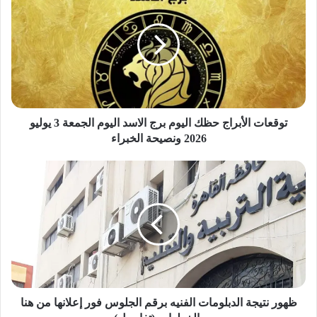
و
ق
ع
ا
ت
ا
ل
أ
ب
توقعات الأبراج حظك اليوم برج الاسد اليوم الجمعة 3 يوليو
ر
2026 ونصيحة الخبراء
ا
ج
ظ
ح
ه
ظ
و
ك
ر
ا
ن
ل
ت
ي
ي
و
ج
م
ة
ب
ا
ظهور نتيجة الدبلومات الفنيه برقم الجلوس فور إعلانها من هنا
ر
ل