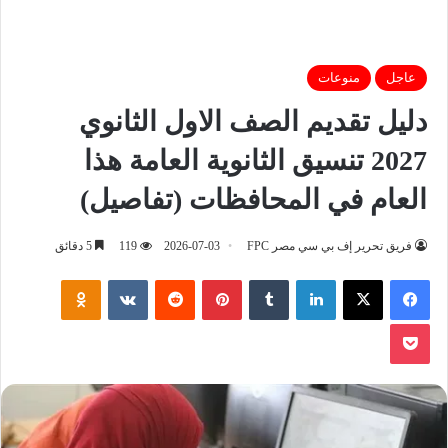
عاجل
منوعات
دليل تقديم الصف الاول الثانوي
2027 تنسيق الثانوية العامة هذا
العام في المحافظات (تفاصيل)
فريق تحرير إف بي سي مصر FPC
2026-07-03
119
5 دقائق
فيسبوك
‫X
لينكدإن
‏Tumblr
بينتيريست
‏Reddit
‏VKontakte
Odnoklassniki
‫Pocket