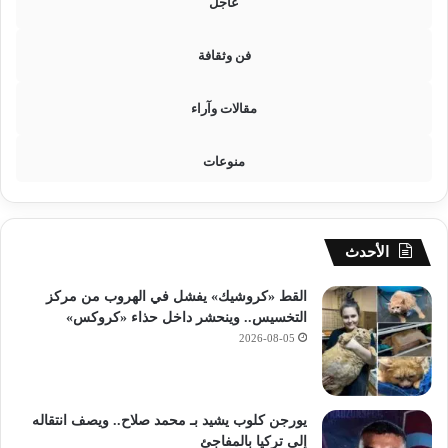
عاجل
ا
ل
ك
فن وثقافة
ه
ر
مقالات وآراء
ب
ا
ئ
منوعات
ي
الأحدث
القط «كروشيك» يفشل في الهروب من مركز
التخسيس.. وينحشر داخل حذاء «كروكس»
2026-08-05
يورجن كلوب يشيد بـ محمد صلاح.. ويصف انتقاله
إلى تركيا بالمفاجئ