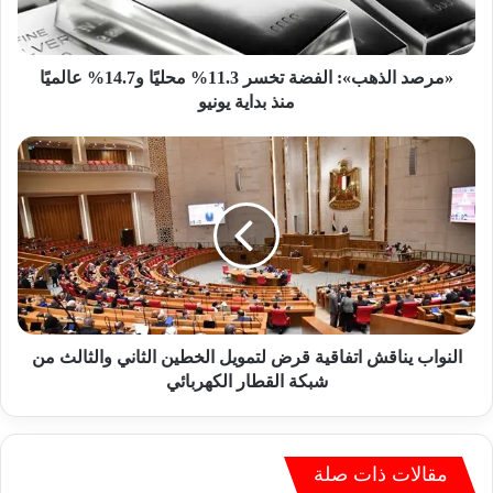
ل
ذ
ه
ب
«مرصد الذهب»: الفضة تخسر 11.3% محليًا و14.7% عالميًا
»
منذ بداية يونيو
:
ا
ا
ل
ل
ف
ن
ض
و
ة
ا
ت
ب
خ
ي
س
ن
ر
ا
1
ق
النواب يناقش اتفاقية قرض لتمويل الخطين الثاني والثالث من
1
ش
شبكة القطار الكهربائي
.
ا
3
ت
%
ف
م
ا
مقالات ذات صلة
ح