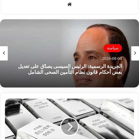
موق
ع
الوي
ب
سياسة
2026-08-04
الجريدة الرسمية: الرئيس السيسى يصدّق على تعديل
بعض أحكام قانون نظام التأمين الصحى الشامل
«
م
ر
ص
د
ا