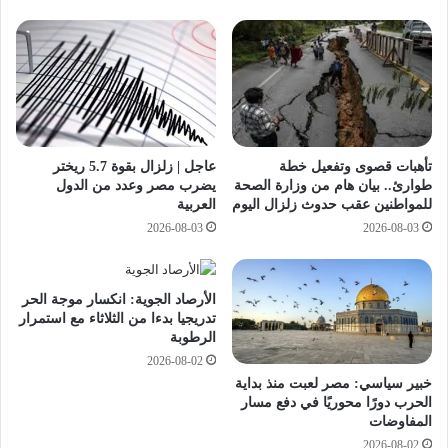
ق
ل
ي
يً
ة
ا
ق
و
ر
1
ض
4
ل
.
ت
عاجل | زلزال بقوة 5.7 ريختر
تأهبات قصوى وتفعيل خطة
7
م
يضرب مصر وعدد من الدول
طوارئ.. بيان هام من وزارة الصحة
%
و
العربية
للمواطنين عقب حدوث زلزال اليوم
ع
ي
2026-08-03
2026-08-03
ا
ل
ل
ا
م
ل
يً
خ
الأرصاد الجوية: انكسار موجة الحر
ا
ط
تدريجيا بدءا من الثلاثاء مع استمرار
م
ي
الرطوبة
ن
ن
2026-08-02
ذ
ا
خبير سياسي: مصر لعبت منذ بداية
ب
ل
الحرب دورًا محوريًا في دفع مسار
د
ث
المفاوضات
ا
ا
2026-08-02