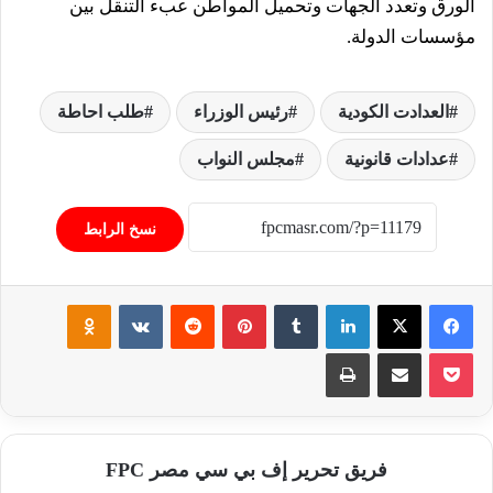
الورق وتعدد الجهات وتحميل المواطن عبء التنقل بين
مؤسسات الدولة.
العدادت الكودية
رئيس الوزراء
طلب احاطة
عدادات قانونية
مجلس النواب
نسخ الرابط
فيسبوك
‫X
لينكدإن
‏Tumblr
بينتيريست
‏Reddit
‏VKontakte
Odnoklassniki
‫Pocket
مشاركة عبر البريد
طباعة
فريق تحرير إف بي سي مصر FPC