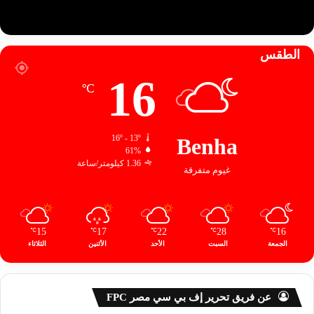
الطقس
16
℃
16º - 13º
Benha
61%
1.36 كيلومتر/ساعة
غيوم متفرقة
15
17
22
28
16
℃
℃
℃
℃
℃
الجمعة
السبت
الأحد
الأثنين
الثلاثاء
عن فريق تحرير إف بي سي مصر FPC