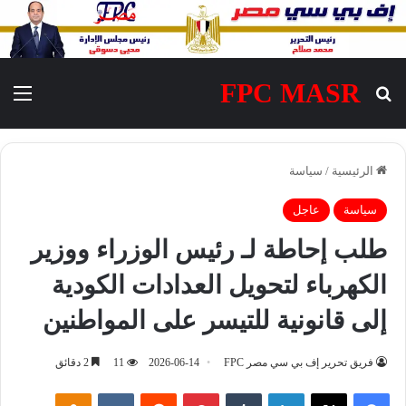
FPC MASR
بحث عن
الق
الرئيسية
/
سياسة
سياسة
عاجل
طلب إحاطة لـ رئيس الوزراء ووزير
الكهرباء لتحويل العدادات الكودية
إلى قانونية للتيسر على المواطنين
فريق تحرير إف بي سي مصر FPC
2026-06-14
11
2 دقائق
فيسبوك
‫X
لينكدإن
‏Tumblr
بينتيريست
‏Reddit
‏VKontakte
Odnoklassniki