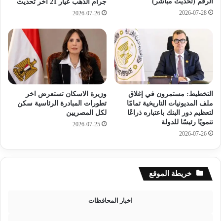
ص
الرقم (تحديث مباشر)
ج
جرام الذهب عيار 21 آخر تحديث
ر
ن
2026-07-28
2026-07-26
ب
ي
ا
ه
ل
ا
ف
ل
و
م
ز
ص
ع
ر
ل
التخطيط: مستمرون في إغلاق
وزيرة الاسكان تستعرض اخر
ي
ملف المديونيات التاريخية تمامًا
تطورات المبادرة الرئاسية سكن
ى
ا
لتعظيم دور البنك باعتباره ذراعًا
لكل المصريين
ا
ل
تنمويًا رئيسًا للدولة
2026-07-25
س
ي
2026-07-26
ت
و
ر
م
ا
ا
ل
ل
خريطة الموقع
ي
س
ا
ب
:
ت
اخبار المحافظات
ب
4
ا
ي