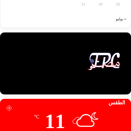
31
30
29
« يوليو
الطقس
11
℃