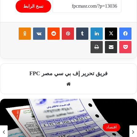
نسخ الرابط
فيسبوك
‫X
لينكدإن
‏Tumblr
بينتيريست
‏Reddit
‏VKontakte
Odnoklassniki
‫Pocket
مشاركة عبر البريد
طباعة
فريق تحرير إف بي سي مصر FPC
موق
ع
الوي
ب
اقتصاد