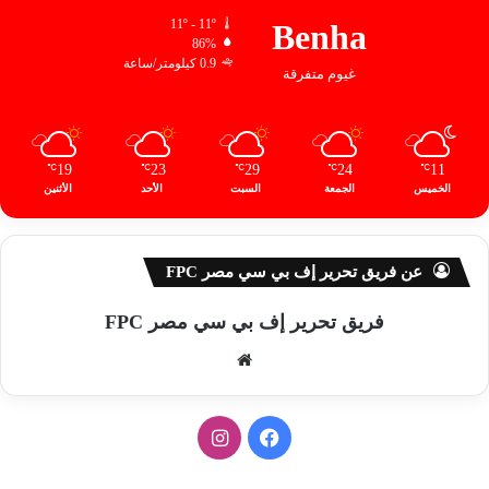
11º - 11º
Benha
86%
0.9 كيلومتر/ساعة
غيوم متفرقة
19
23
29
24
11
℃
℃
℃
℃
℃
الخميس
الجمعة
السبت
الأحد
الأثنين
عن فريق تحرير إف بي سي مصر FPC
فريق تحرير إف بي سي مصر FPC
موق
ع
الوي
ف
ا
ب
ي
ن