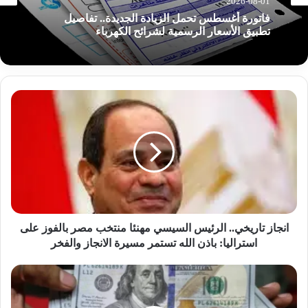
2026-08-01
فاتورة أغسطس تحمل الزيادة الجديدة.. تفاصيل
تطبيق الأسعار الرسمية لشرائح الكهرباء
ا
ن
ج
ا
ز
ت
ا
ر
ي
خ
انجاز تاريخي.. الرئيس السيسي مهنئا منتخب مصر بالفوز على
ي
استراليا: باذن الله تستمر مسيرة الانجاز والفخر
.
.
س
ا
ع
ل
ر