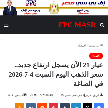
FPC MASR
بحث عن
الق
الرئيسية
/
اقتصاد
اقتصاد
عيار 21 الآن يسجل ارتفاع جديد..
سعر الذهب اليوم السبت 4-7-2026
في الصاغة
فريق تحرير إف بي سي مصر FPC
2026-07-04
20
أقل من دقيقة
فيسبوك
‫X
لينكدإن
‏Tumblr
بينتيريست
‏Reddit
‏VKontakte
Odnoklassniki