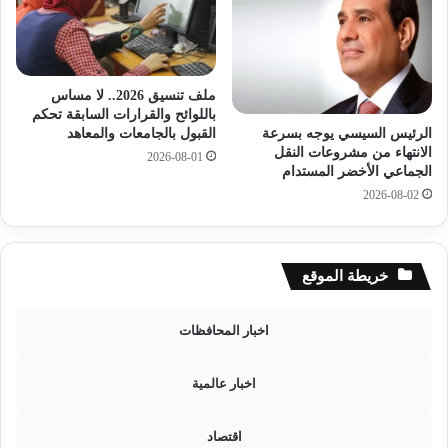
ه
ا
ا
ع
ج
ق
.
م
.
ملف تنسيق 2026.. لا مساس
ة
ا
باللوائح والقرارات السابقة تحكم
ح
ب
الرئيس السيسي يوجه بسرعة
القبول بالجامعات والمعاهد
ل
ط
الانتهاء من مشروعات النقل
2026-08-01
ف
ا
الجماعي الأخضر المستدام
ا
ل
2026-08-02
ل
ا
ن
س
ا
ت
ت
ع
خريطة الموقع
و
ل
ا
ا
اخبار المحافظات
ل
م
مُ
و
ق
ط
اخبار عالمية
ب
ر
ل
ي
اقتصاد
ق