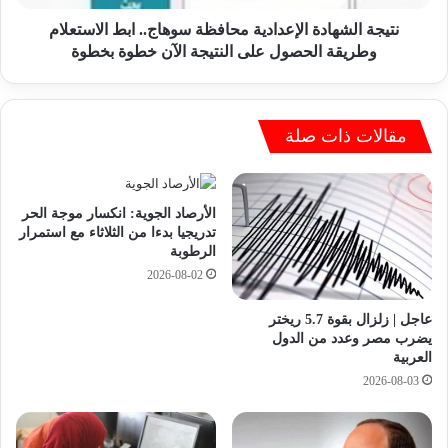
م
ه
ب
ا
نتيجة الشهادة الإعدادية محافظة سوهاج.. ابط الاستعلام
ي
د
وطريقة الحصول على النتيجة الآن خطوة بخطوة
ك
ة
ش
ا
ف
ل
ع
إ
مقالات ذات صلة
ن
ع
ن
د
ي
ا
الأرصاد الجوية: انكسار موجة الحر
ت
د
تدريجيا بدءا من الثلاثاء مع استمرار
ه
ي
الرطوبة
ف
ة
2026-08-02
ي
م
ح
ح
عاجل | زلزال بقوة 5.7 ريختر
ض
ا
يضرب مصر وعدد من الدول
و
ف
العربية
ر
ظ
2026-08-03
ا
ة
ج
س
ت
و
م