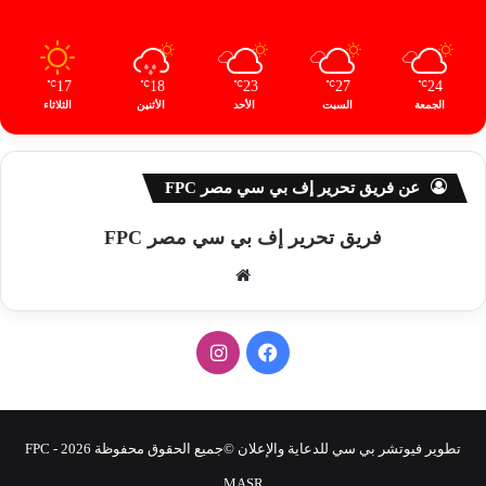
17
18
23
27
24
℃
℃
℃
℃
℃
الجمعة
السبت
الأحد
الأثنين
الثلاثاء
عن فريق تحرير إف بي سي مصر FPC
فريق تحرير إف بي سي مصر FPC
موق
ع
الوي
ف
ا
ب
ي
ن
س
س
تطوير فيوتشر بي سي للدعاية والإعلان ©جميع الحقوق محفوظة 2026 - FPC
ب
ت
MASR