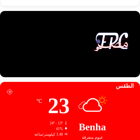
الطقس
23
℃
24º - 13º
Benha
41%
3.48 كيلومتر/ساعة
غيوم متفرقة