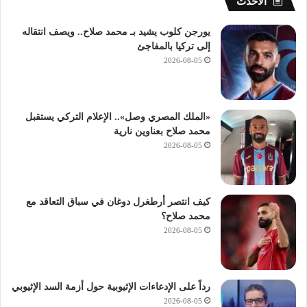
الأحدث
خ
ط
يورجن كلوب يشيد بـ محمد صلاح.. ويصف انتقاله
و
إلى تركيا بالمفاجئ
ة
2026-08-05
ب
خ
ط
و
«الملك المصري وصل».. الإعلام التركي يستقبل
ة
محمد صلاح بعناوين نارية
2026-08-05
كيف انتصر أرطغرل دوغان في سباق التعاقد مع
محمد صلاح؟
2026-08-05
رداً على الإدعاءات الإثيوبية حول أزمة السد الإثيوبي
2026-08-05