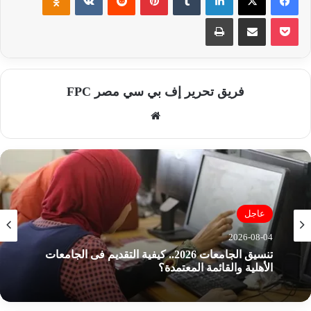
‫Pocket
مشاركة عبر البريد
طباعة
فريق تحرير إف بي سي مصر FPC
موق
ع
الوي
ب
عاجل
2026-08-04
وزارة اعمل تعلن عن 1100 فرصة عمل في مجالات
الإنتاج والهندسة والتشغيل