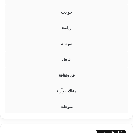
ة
ا
حوادث
ل
ح
رياضة
ص
و
ل
سياسة
ع
ل
عاجل
ى
ا
ل
فن وثقافة
ن
ت
مقالات وآراء
ي
ج
ة
منوعات
ا
ل
آ
ن