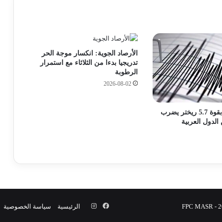
المشروعات
س
ي
ا
ثورة في عالم البناء.. كيف ساهم كود الزلازل
ل
الجديد في حماية مصر من الهزات المدمرة؟
إ
الأرصاد الجوية: انكسار موجة الحر
د
تدريجيا بدءا من الثلاثاء مع استمرار
ا
الرطوبة
تنسيق الجامعات 2026.. كيفية التقديم فى
ر
الجامعات الأهلية والقائمة المعتمدة؟
2026-08-02
ة
و
ا
عاجل | زلزال بقوة 5.7 ريختر يضرب
وزارة اعمل تعلن عن 1100 فرصة عمل في
ل
لدول العربية
مجالات الإنتاج والهندسة والتشغيل
ت
ح
ر
ي
الأرصاد الجوية تكشف درجات الحرارة
المتوقعة العظمى والمحسوسة
ر
يُ
ه
ن
فيسبوك
انستقرام
الرئيسية
سياسة الخصوصية
ى