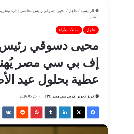
الرئيسية
/
عاجل
/
محيى دسوقي رئيس مجلسي إدارة وتحرير 
المُبارك
عاجل
مقالات وآراء
محيى دسوقي رئيس م
إف بي سي مصر يُهن
عطية بحلول عيد الأض
فريق تحرير إف بي سي مصر FPC
2026-05-26
فيسبوك
‫X
لينكدإن
‏Tumblr
بينتيريست
‏Reddit
‏VKontakte