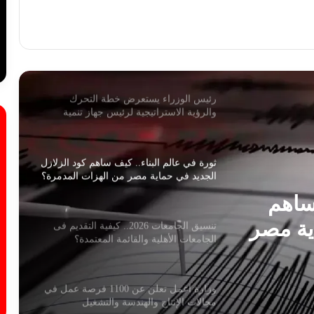
هل يوجد توابع لزلزال اليوم؟ البحوث الفلكية
تُجيب: لاداعي للقلق
رئيس الوزراء يستعرض خطة التحرك
والرؤية الاستراتيجية لرئيس جهاز تنمية
المشروعات
ثورة في عالم البناء.. كيف ساهم كود الزلازل
الجديد في حماية مصر من الهزات المدمرة؟
 ساهم
ية مصر
تنسيق الجامعات 2026.. كيفية التقديم فى
الجامعات الأهلية والقائمة المعتمدة؟
وزارة اعمل تعلن عن 1100 فرصة عمل في
مجالات الإنتاج والهندسة والتشغيل