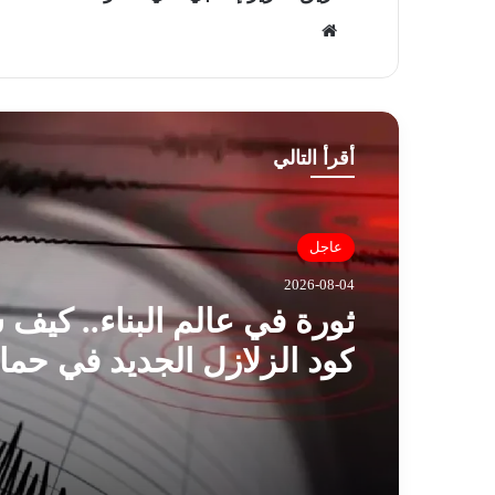
موق
ع
الوي
ب
أقرأ التالي
عاجل
2026-08-04
ثورة في عالم البناء.. كيف
كود الزلازل الجديد في حما
من الهزات المدمرة؟