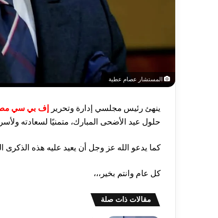
المستشار عصام عطية
ينهئ رئيس مجلسي إدارة وتحرير
إف بي سي مص
حلول عيد الأضحى المبارك، متمنيًا لسعادته ولأسرت
كما يدعو الله عز وجل أن يعيد عليه هذه الذكرى ال
كل عام وانتم بخير،،،
مقالات ذات صلة