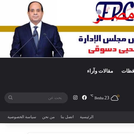
افظات
مقالات وآراء
℃
23
فيسبوك
انستقرام
بحث
Benha
عن
الرئيسية
اتصل بنا
من نحن
سياسة الخصوصية