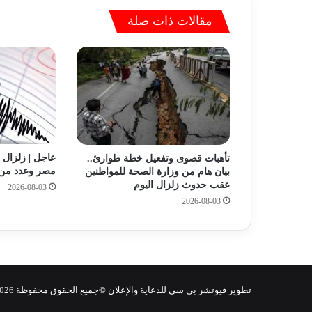
ا
مقالات ذات صلة
ء
ا
ل
ع
د
ا
د
ا
ل
ك
تأهبات قصوى وتفعيل خطة طوارئ..
و
مصر وعدد من ا
بيان هام من وزارة الصحة للمواطنين
د
عقب حدوث زلزال اليوم
2026-08-03
ي
2026-08-03
:
ا
ل
ع
د
ا
تطوير فيوتشر بي سي للدعاية والإعلان ©جميع الحقوق محفوظة 2026 - FPC MASR
د