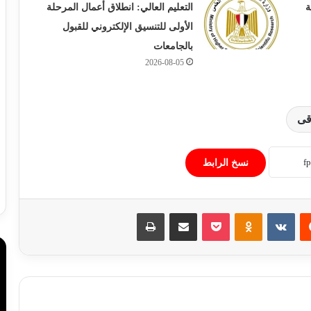
ة
التعليم العالي: انطلاق أعمال المرحلة
الأولى للتنسيق الإلكتروني للقبول
بالجامعات
2026-08-05
وزارة اعمل تعلن عن 1100 فرصة عمل في
مجالات الإنتاج والهندسة والتشغيل
قى
الأرصاد الجوية تكشف درجات الحرارة
نسخ الرابط
المتوقعة العظمى والمحسوسة
‏Reddit
‏VKontakte
Odnoklassniki
‫Pocket
مشاركة عبر البريد
طباعة
الأرصاد تحذر من الرطوبة والشبورة اليوم
الإثنين رغم الانخفاض التدريجي في درجات
الحر
البحوث الفلكية ترصد 4 توابع لزلزال اليوم:
هزات ارتدادية خفيفة ولا داعي للقلق