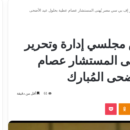
إف بي سي مصر يُهنى المستشار عصام عطية بحلول عيد الأضحى
جلسي إدارة وتحرير
ى المستشار عصام
حى المُبارك
61
أقل من دقيقة
‫Pocket
Odnoklassniki