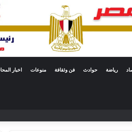
اد
رياضة
حوادث
فن وثقافة
منوعات
اخبار المح