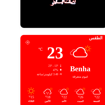
الطقس
23
℃
23º - 13º
Benha
47%
3.49 كيلومتر/ساعة
غيوم متفرقة
15
18
22
26
22
℃
℃
℃
℃
℃
الجمعة
السبت
الأحد
الأثنين
الثلاثاء