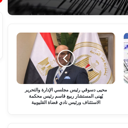
الأرصاد الجوية تكشف درجات الحرارة
المتوقعة العظمى والمحسوسة
م
الأرصاد تحذر من الرطوبة والشبورة اليوم
ح
الإثنين رغم الانخفاض التدريجي في درجات
ي
الحر
ى
د
س
البحوث الفلكية ترصد 4 توابع لزلزال اليوم:
و
هزات ارتدادية خفيفة ولا داعي للقلق
ق
ي
ر
محيى دسوقي رئيس مجلسي الإدارة والتحرير
هل يوجد توابع لزلزال اليوم؟ البحوث الفلكية
ئ
يُهنى المستشار ربيع قاسم رئيس محكمة
تُجيب: لاداعي للقلق
ي
الاستئناف ورئيس نادي قضاة القليوبية
س
م
رئيس الوزراء يستعرض خطة التحرك
ج
والرؤية الاستراتيجية لرئيس جهاز تنمية
ل