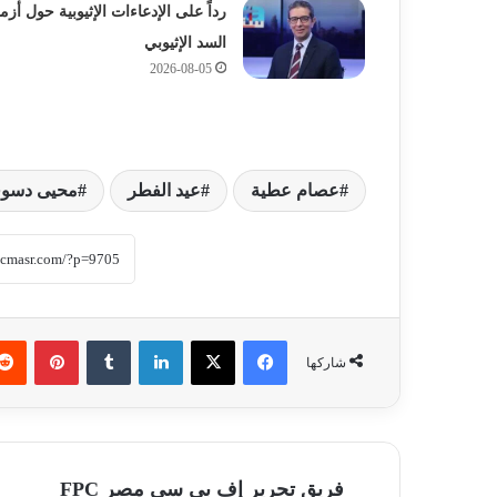
رداً على الإدعاءات الإثيوبية حول أزم
السد الإثيوبي
2026-08-05
عصام عطية
عيد الفطر
محيى دسو
فيسبوك
‫X
لينكدإن
‏Tumblr
بينتيريست
شاركها
فريق تحرير إف بي سي مصر FPC