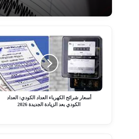
أ
س
ع
ا
ر
ش
ر
ا
ئ
ح
أسعار شرائح الكهرباء العداد الكودي: العداد
ا
الكودي بعد الزيادة الجديدة 2026
ل
ك
ه
ر
ب